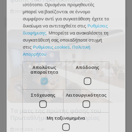
ιστότοπο. Ορισμένοι προμηθευτές
μπορεί να βασίζονται σε έννομο
28.07.2026 - 12:21
συμφέρον αντί για συγκατάθεση· έχετε το
δικαίωμα να αντιταχθείτε στις
Ρυθμίσεις
διαφήμισης
. Μπορείτε να ανακαλέσετε τη
συγκατάθεσή σας οποιαδήποτε στιγμή
στις
Ρυθμίσεις cookies
.
Πολιτική
Απορρήτου
Απολύτως
Απόδοσης
απαραίτητα
Στόχευσης
Λειτουργικότητας
Τα ματς της πρώτης φάσης του
Πρωταθλήματος Β’ Κατηγορίας
Μη ταξινομημένα
28.07.2026 - 11:41