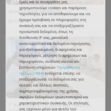
Εμείς και οι συνεργάτες μας
χρησιμοποιούμε cookies και παρόμοιες
Ανακοίνωσε Λουκαΐδη
τεχνολογίες για να αποθηκεύουμε και να
έχουμε πρόσβαση σε πληροφορίες στη
28.07.2026 - 13:07
συσκευή σας και να επεξεργαζόμαστε
προσωπικά δεδομένα, όπως τη
διεύθυνση IP σας, μοναδικά
αναγνωριστικά και δεδομένα περιήγησης,
για εξατομικευμένες διαφημίσεις και
περιεχόμενο, μέτρηση διαφημίσεων και
περιεχομένου, ανάλυση κοινού και
βελτίωση υπηρεσιών.
Προμηθευτές
τρίτων (1884)
ενδέχεται επίσης να
επεξεργάζονται τα δεδομένα σας για
αυτούς και άλλους σκοπούς,
συμπεριλαμβανομένης της χρήσης
ακριβών δεδομένων γεωεντοπισμού και
χαρακτηριστικών συσκευής. Οι επιλογές
Γ’ Κατηγορία: Τα ματς της πρώτης
σας ισχύουν μόνο για αυτόν τον
φάσης του Πρωταθλήματος