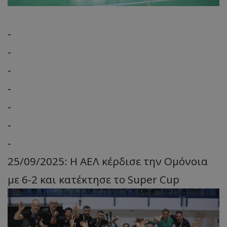
-
-
-
-
-
-
-
25/09/2025: Η ΑΕΛ κέρδισε την Ομόνοια
με 6-2 και κατέκτησε το Super Cup