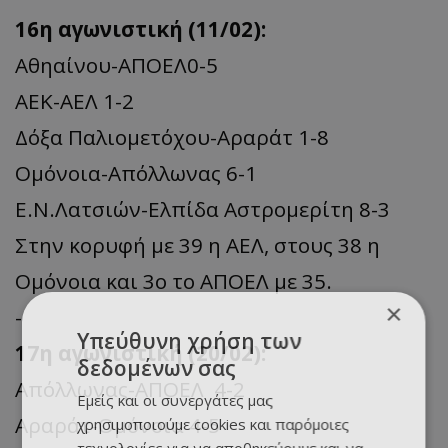
16η αγωνιστική (11/02):
Αθηαίνου-ΑΠΟΕΛ0-5
ΑΕΚ-ΑΕΛ 1-2
Δόξα Παλιομετόχου-Αραράτ 1-8
Ομόνοια-Απόλλωνας 6-1
Ε.Ν.Λατσιών-Ελπίδα Αστρομερίτη 8-3
Στην κορυφή με 39 η ΑΕΛ, στους 38 η
Ομόνοια και 3ο το ΑΠΟΕΛ με 35.
×
-
Υπεύθυνη χρήση των
17η αγωνιστική (20/02):
δεδομένων σας
Απόλλωνας-ΑΠΟΕΛ 4-2
Εμείς και οι συνεργάτες μας
Αραράτ-Ομόνοια 4-5
χρησιμοποιούμε cookies και παρόμοιες