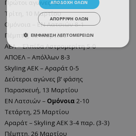
Πρώτοι αγώνες «8»
ΑΠΟΔΟΧΉ ΌΛΩΝ
Τρίτη, 10 Μαρτίου
ΑΠΌΡΡΙΨΗ ΌΛΩΝ
Ομόνοια – ΕΝ Λατσιών 8-1
Πέμπτη, 12 Μαρτίου
ΕΜΦΆΝΙΣΗ ΛΕΠΤΟΜΕΡΕΙΏΝ
ΑΕΛ – Ελπίδα Αστρομερίτη 5-0
ΑΠΟΕΛ – Απόλλων 8-3
Skyling ΑΕΚ – Αραράτ 0-5
Δεύτεροι αγώνες β’ φάσης
Παρασκευή, 13 Μαρτίου
ΕΝ Λατσιών –
Ομόνοια
2-10
Τετάρτη, 25 Μαρτίου
Αραράτ – Skyling ΑΕΚ 3-4 παρ. (3-3)
Πέμπτη, 26 Μαρτίου