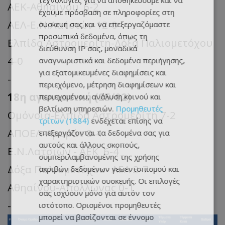
τεχνολογίες για να αποθηκεύουμε και να
ΑΕΚ-Αθηαίνου 6-2
έχουμε πρόσβαση σε πληροφορίες στη
ΑΕΛ-Ε.Ν.Λατσιών 12-0
συσκευή σας και να επεξεργαζόμαστε
προσωπικά δεδομένα, όπως τη
Ελπίδα Αστρομερίτη-Δόξα Παλιομετόχου
διεύθυνση IP σας, μοναδικά
4-0
αναγνωριστικά και δεδομένα περιήγησης,
για εξατομικευμένες διαφημίσεις και
-
περιεχόμενο, μέτρηση διαφημίσεων και
18η αγωνιστική (25/02)
περιεχομένου, ανάλυση κοινού και
βελτίωση υπηρεσιών.
Προμηθευτές
Ομόνοια-Ελπίδα Αστρομερίτη 7-2
τρίτων (1884)
ενδέχεται επίσης να
ΑΠΟΕΛ-Αραράτ 8-4
επεξεργάζονται τα δεδομένα σας για
αυτούς και άλλους σκοπούς,
Ε.Ν.Λατσιών - ΑΕΚ 6-4
συμπεριλαμβανομένης της χρήσης
Δόξα Παλιομετόχου- ΑΕΛ 3-7
ακριβών δεδομένων γεωεντοπισμού και
χαρακτηριστικών συσκευής. Οι επιλογές
Αθηαίνου-Απόλλωνας 0-1
σας ισχύουν μόνο για αυτόν τον
-
ιστότοπο. Ορισμένοι προμηθευτές
μπορεί να βασίζονται σε έννομο