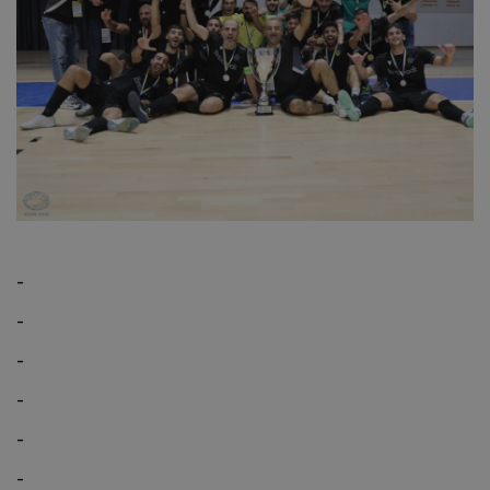
-
-
-
-
-
-