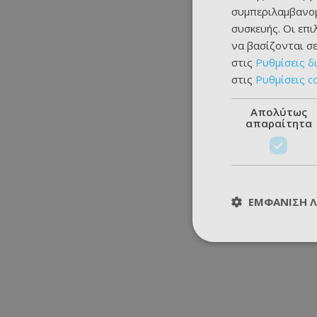
συμπεριλαμβανομ
συσκευής. Οι επ
να βασίζονται σε
στις
Ρυθμίσεις δ
στις
Ρυθμίσεις c
Απολύτως
απαραίτητα
ΕΜΦΆΝΙΣΗ 