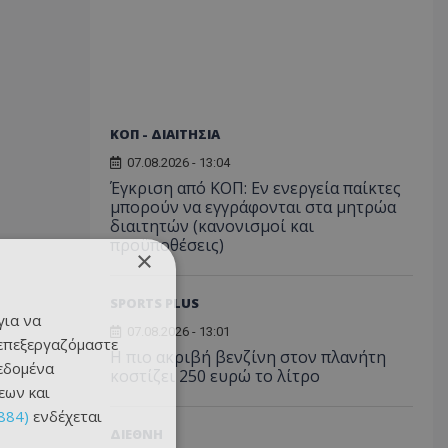
ΚΟΠ - ΔΙΑΙΤΗΣΙΑ
07.08.2026 - 13:04
Έγκριση από ΚΟΠ: Εν ενεργεία παίκτες
μπορούν να εγγράφονται στα μητρώα
διαιτητών (κανονισμοί και
προϋποθέσεις)
×
SPORTS PLUS
για να
07.08.2026 - 13:01
 επεξεργαζόμαστε
Η πιο ακριβή βενζίνη στον πλανήτη
δεδομένα
κοστίζει 250 ευρώ το λίτρο
εων και
884)
ενδέχεται
ΔΙΕΘΝΗ