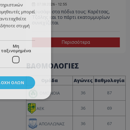
τηριστικών
07.08.2026 - 12:55
Χρυσάφι στα πόδια τους: Καρέτσας,
ομηθευτές μπορεί
Τζόλης και το πάρτι εκατομμυρίων
 αντιταχθείτε
συνεχίζεται
αδήποτε στιγμή
Περισσότερα
Μη
ταξινομημένα
ΒΑΘΜΟΛΟΓΙΕΣ
Ομάδα
Αγώνες
Βαθμολογία
ΔΟΧΉ ΌΛΩΝ
36
87
ΟΜΟΝΟΙΑ
36
69
ΑΕΚ
36
67
ΑΠΟΛΛΩΝΑΣ