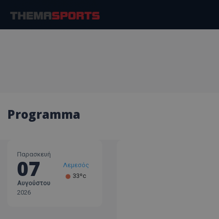
Programma
Παρασκευή
07
Λεμεσός
33ºc
Αυγούστου
Λάρνακα
2026
30ºc
Λευκωσία