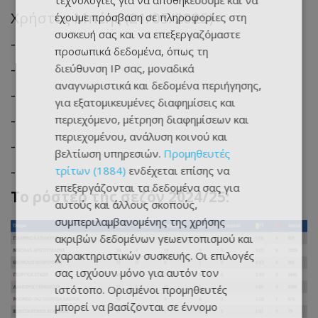
τεχνολογίες για να αποθηκεύουμε και να
Χρήστος Μπέης (21/05/2025)
έχουμε πρόσβαση σε πληροφορίες στη
συσκευή σας και να επεξεργαζόμαστε
-
προσωπικά δεδομένα, όπως τη
-
διεύθυνση IP σας, μοναδικά
αναγνωριστικά και δεδομένα περιήγησης,
-
για εξατομικευμένες διαφημίσεις και
-
περιεχόμενο, μέτρηση διαφημίσεων και
περιεχομένου, ανάλυση κοινού και
-
βελτίωση υπηρεσιών.
Προμηθευτές
-
τρίτων (1884)
ενδέχεται επίσης να
επεξεργάζονται τα δεδομένα σας για
Το ρόστερ της σεζόν 2024/25:
αυτούς και άλλους σκοπούς,
συμπεριλαμβανομένης της χρήσης
ακριβών δεδομένων γεωεντοπισμού και
χαρακτηριστικών συσκευής. Οι επιλογές
σας ισχύουν μόνο για αυτόν τον
ιστότοπο. Ορισμένοι προμηθευτές
μπορεί να βασίζονται σε έννομο