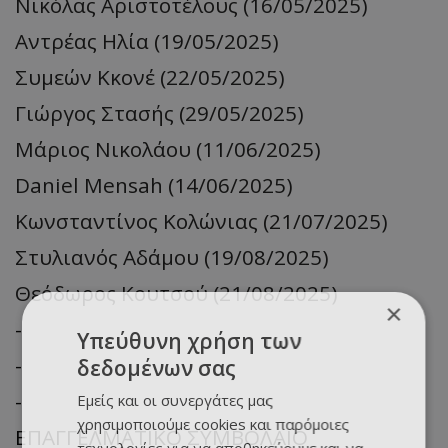
Νικόλας Αριστοτέλους (16/05/2025)
Αντρέας Ηλία (19/05/2025)
Συμεών Κκονέ (22/05/2025)
Γιώργος Στασής (29/05/2025)
Μάριος Νικολάου (11/06/2025)
Daniel Mensah (14/06/2025)
Κωνσταντίνος Κολώνιας (21/07/2025)
Στυλιανός Αδάμου (19/08/2025)
Θεόδωρος Κουτσού (21/08/2025)
×
-
Υπεύθυνη χρήση των
-
δεδομένων σας
-
Εμείς και οι συνεργάτες μας
χρησιμοποιούμε cookies και παρόμοιες
ΕΠΑΓΓΕΛΜΑΤΙΚΟ ΣΥΜΒΟΛΑΙΟ