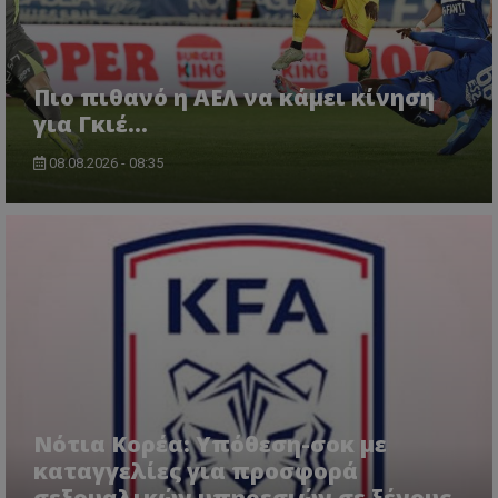
Πιο πιθανό η ΑΕΛ να κάμει κίνηση
για Γκιέ…
08.08.2026 - 08:35
Νότια Κορέα: Υπόθεση-σοκ με
καταγγελίες για προσφορά
σεξουαλικών υπηρεσιών σε ξένους