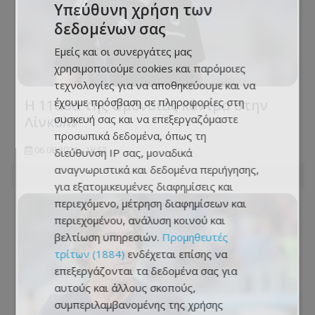
Υπεύθυνη χρήση των
δεδομένων σας
Εμείς και οι συνεργάτες μας
χρησιμοποιούμε cookies και παρόμοιες
τεχνολογίες για να αποθηκεύουμε και να
έχουμε πρόσβαση σε πληροφορίες στη
Η 11άδα της Ομόνοιας κόντρα στην
συσκευή σας και να επεξεργαζόμαστε
Λίνκολν
προσωπικά δεδομένα, όπως τη
06.08.2026 - 18:53
διεύθυνση IP σας, μοναδικά
αναγνωριστικά και δεδομένα περιήγησης,
για εξατομικευμένες διαφημίσεις και
περιεχόμενο, μέτρηση διαφημίσεων και
περιεχομένου, ανάλυση κοινού και
βελτίωση υπηρεσιών.
Προμηθευτές
τρίτων (1884)
ενδέχεται επίσης να
επεξεργάζονται τα δεδομένα σας για
αυτούς και άλλους σκοπούς,
συμπεριλαμβανομένης της χρήσης