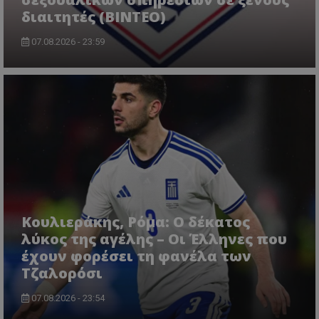
διαιτητές (BINTEO)
07.08.2026 - 23:59
Κουλιεράκης, Ρόμα: Ο δέκατος
λύκος της αγέλης – Οι Έλληνες που
έχουν φορέσει τη φανέλα των
Τζαλορόσι
07.08.2026 - 23:54