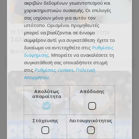
ακριβών δεδομένων γεωεντοπισμού και
χαρακτηριστικών συσκευής. Οι επιλογές
σας ισχύουν μόνο για αυτόν τον
ιστότοπο. Ορισμένοι προμηθευτές
Η 11άδα της Πάφου κόντρα στην
μπορεί να βασίζονται σε έννομο
Σάλτσμπουργκ
συμφέρον αντί για συγκατάθεση· έχετε το
δικαίωμα να αντιταχθείτε στις
Ρυθμίσεις
06.08.2026 - 18:53
διαφήμισης
. Μπορείτε να ανακαλέσετε τη
συγκατάθεσή σας οποιαδήποτε στιγμή
στις
Ρυθμίσεις cookies
.
Πολιτική
Απορρήτου
Απολύτως
Απόδοσης
απαραίτητα
Στόχευσης
Λειτουργικότητας