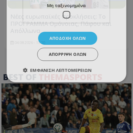
Μη ταξινομημένα
Νέες ευρωπαϊκές προκλήσεις: Το
ΠΡΟΓΡΑΜΜΑ Ομόνοιας, Πάφου και
Απόλλωνα
ΑΠΟΔΟΧΉ ΌΛΩΝ
04.08.2026 - 13:10
ΑΠΌΡΡΙΨΗ ΌΛΩΝ
ΕΜΦΆΝΙΣΗ ΛΕΠΤΟΜΕΡΕΙΏΝ
BEST OF
THEMASPORTS