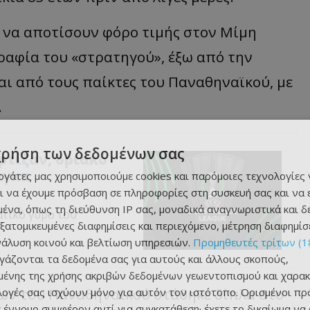
 να αποτίσουν φόρο τιμής στον Μίμη
αφία του «στρατηγού», έξω από την
αι από τους παίκτες του Παναθηναϊκού, με
.
χρήση των δεδομένων σας
αρτίζαν, οριακό
άγκα
εργάτες μας χρησιμοποιούμε cookies και παρόμοιες τεχνολογίες 
ι να έχουμε πρόσβαση σε πληροφορίες στη συσκευή σας και να
ένα, όπως τη διεύθυνση IP σας, μοναδικά αναγνωριστικά και 
ατικό γύρο του
εξατομικευμένες διαφημίσεις και περιεχόμενο, μέτρηση διαφημίσ
νάλυση κοινού και βελτίωση υπηρεσιών.
Προμηθευτές τρίτων (1
ργάζονται τα δεδομένα σας για αυτούς και άλλους σκοπούς,
ένης της χρήσης ακριβών δεδομένων γεωεντοπισμού και χαρακ
ν του Παναθηναϊκού στάθηκε δίπλα στο
ιλογές σας ισχύουν μόνο για αυτόν τον ιστότοπο. Ορισμένοι πρ
 έννομο συμφέρον αντί για συγκατάθεση· έχετε το δικαίωμα να