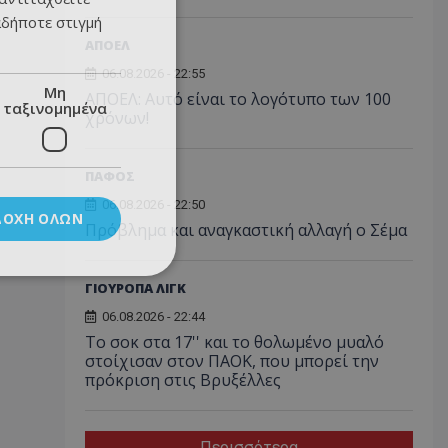
αδήποτε στιγμή
ΑΠΟΕΛ
06.08.2026 - 22:55
Μη
ΑΠΟΕΛ: Αυτό είναι το λογότυπο των 100
ταξινομημένα
χρόνων!
ΠΑΦΟΣ
06.08.2026 - 22:50
ΔΟΧΉ ΌΛΩΝ
Πρόβλημα και αναγκαστική αλλαγή ο Σέμα
ΓΙΟΥΡΟΠΑ ΛΙΓΚ
06.08.2026 - 22:44
Το σοκ στα 17'' και το θολωμένο μυαλό
στοίχισαν στον ΠΑΟΚ, που μπορεί την
πρόκριση στις Βρυξέλλες
Περισσότερα