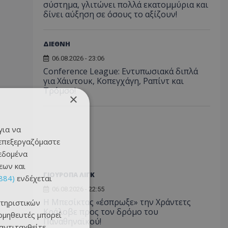
σύστημα, γλιτώνει πολλά εκατομμύρια και
δίνει αύξηση σε όσους το αξίζουν!
ΔΙΕΘΝΗ
06.08.2026 - 23:06
Conference League: Εντυπωσιακά διπλά
για Χάιντουκ, Κοπεγχάγη, Ραπίντ και
Τρόμσο!
×
για να
 επεξεργαζόμαστε
δεδομένα
εων και
ΓΙΟΥΡΟΠΑ ΛΙΓΚ
884)
ενδέχεται
06.08.2026 - 22:55
Η Μπεσίκτας «έσπρωξε» την Χράντετς
τηριστικών
Κράλοβε προς τον δρόμο του
ομηθευτές μπορεί
Παναθηναϊκού!
 αντιταχθείτε