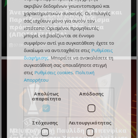
ακριβών δεδομένων γεωεντοπισμού και
Άνετες νίκες για Άγιαξ, Τβέντε και
χαρακτηριστικών συσκευής. Οι επιλογές
Παρτίζαν, οριακό προβάδισμα
σας ισχύουν μόνο για αυτόν τον
πρόκρισης για την Μπράγκα
ιστότοπο. Ορισμένοι προμηθευτές
(ΑΠΟΤΕΛΕΣΜΑΤΑ)
μπορεί να βασίζονται σε έννομο
συμφέρον αντί για συγκατάθεση· έχετε το
07.08.2026 - 00:20
δικαίωμα να αντιταχθείτε στις
Ρυθμίσεις
διαφήμισης
. Μπορείτε να ανακαλέσετε τη
συγκατάθεσή σας οποιαδήποτε στιγμή
στις
Ρυθμίσεις cookies
.
Πολιτική
Απορρήτου
Απολύτως
Απόδοσης
απαραίτητα
Στόχευσης
Λειτουργικότητας
Με υπογραφή Παυλίδη η Μπενφίκα
έριξε εξάρα στη Χαρτς και κλείδωσε