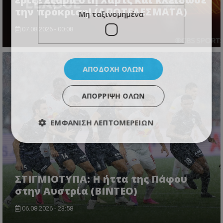
την πρόκριση! (ΑΠΟΤΕΛΕΣΜΑΤΑ)
Μη ταξινομημένα
07.08.2026 - 00:08
ΑΠΟΔΟΧΉ ΌΛΩΝ
ΑΠΌΡΡΙΨΗ ΌΛΩΝ
ΕΜΦΆΝΙΣΗ ΛΕΠΤΟΜΕΡΕΙΏΝ
ΣΤΙΓΜΙΟΤΥΠΑ: Η ήττα της Πάφου
στην Αυστρία (ΒΙΝΤΕΟ)
06.08.2026 - 23:58