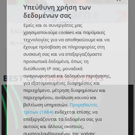
Υπεύθυνη χρήση των
δεδομένων σας
Εμείς και οι συνεργάτες μας
Επίσημο για Δημήτρη Χριστοφή
χρησιμοποιούμε cookies και παρόμοιες
τεχνολογίες για να αποθηκεύουμε και να
29.06.2026 - 17:09
έχουμε πρόσβαση σε πληροφορίες στη
συσκευή σας και να επεξεργαζόμαστε
προσωπικά δεδομένα, όπως τη
διεύθυνση IP σας, μοναδικά
BEST OF
THEMASPORTS
αναγνωριστικά και δεδομένα περιήγησης,
για εξατομικευμένες διαφημίσεις και
περιεχόμενο, μέτρηση διαφημίσεων και
περιεχομένου, ανάλυση κοινού και
βελτίωση υπηρεσιών.
Προμηθευτές
τρίτων (1884)
ενδέχεται επίσης να
επεξεργάζονται τα δεδομένα σας για
αυτούς και άλλους σκοπούς,
συμπεριλαμβανομένης της χρήσης