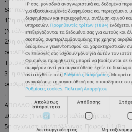
IP σας, μοναδικά αναγνωριστικά και δεδομένα περι
68' πεν., Εφραίμ 90'+2')
για εξατομικευμένες διαφημίσεις και περιεχόμενο, 
διαφημίσεων και περιεχομένου, ανάλυση κοινού κα
17η αγωνιστική:ΑΠΟΕΛ-Ολυμπιακός 1-0
υπηρεσιών.
Προμηθευτές τρίτων (1884)
ενδέχεται 
(Ντάλσιο 27')
επεξεργάζονται τα δεδομένα σας για αυτούς και ά
σκοπούς, συμπεριλαμβανομένης της χρήσης ακριβ
29η αγωνιστική - 3η αγωνιστική πλέι
δεδομένων γεωεντοπισμού και χαρακτηριστικών συ
οφ:ΑΕΚ - ΑΠΟΕΛ 2-2 (Γκιούρτσο 10',
Οι επιλογές σας ισχύουν μόνο για αυτόν τον ιστότ
Ορισμένοι προμηθευτές μπορεί να βασίζονται σε 
Τρισκόφσκι 88'/Κβιλιτάια 11', 37')
συμφέρον αντί για συγκατάθεση· έχετε το δικαίωμα
31η αγωνιστική - 5η αγωνιστική πλέι
αντιταχθείτε στις
Ρυθμίσεις διαφήμισης
. Μπορείτε
ανακαλέσετε τη συγκατάθεσή σας οποιαδήποτε στιγ
οφ:Άρης-ΑΠΟΕΛ 0-0
Ρυθμίσεις cookies
.
Πολιτική Απορρήτου
-
Απολύτως
Απόδοσης
Στόχ
ΑΠΟΛΛΩΝΑΣ
απαραίτητα
2022/23 (1 νίκη, 1 ισοπαλία, 3 ήττες)
5η αγωνιστική:Απόλλωνας-Πάφος 1-1 (Βα
Λειτουργικότητας
Μη ταξινομη