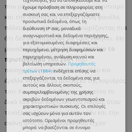
τεχνολογίες για να αποθηκεύουμε και να
που με μοναδικό εφόδιο τον ρομαντισμό
έχουμε πρόσβαση σε πληροφορίες στη
συσκευή σας και να επεξεργαζόμαστε
και την αγάπη για μία και μόνη φανέλα,
προσωπικά δεδομένα, όπως τη
πάλευε με ανεμόμυλους, γνωρίζοντας πια
διεύθυνση IP σας, μοναδικά
αναγνωριστικά και δεδομένα περιήγησης,
ότι δεν θα μπορούσε να τους νικήσει. Με
για εξατομικευμένες διαφημίσεις και
μοναδική εξαίρεση βέβαια,
εκείνο το
περιεχόμενο, μέτρηση διαφημίσεων και
περιεχομένου, ανάλυση κοινού και
πρωτάθλημα του 2001
που
βελτίωση υπηρεσιών.
Προμηθευτές
πανηγυρίστηκε όσο τίποτα άλλο και
τρίτων (1884)
ενδέχεται επίσης να
επεξεργάζονται τα δεδομένα σας για
έμελλε να είναι το μοναδικό της καριέρας
αυτούς και άλλους σκοπούς,
του. Και φυσικά ήρθε και με εκείνο το
συμπεριλαμβανομένης της χρήσης
ακριβών δεδομένων γεωεντοπισμού και
δικό του γκολ κόντρα στην Πάρμα, όταν
χαρακτηριστικών συσκευής. Οι επιλογές
τίναξε τα δίχτυα του Μπουφόν και την
σας ισχύουν μόνο για αυτόν τον
ιστότοπο. Ορισμένοι προμηθευτές
σκόνη από τα 28 χρόνια που είχαν
μπορεί να βασίζονται σε έννομο