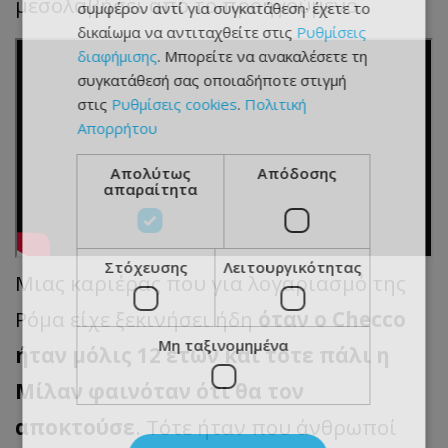
μεσολαβήσει από το προηγούμενο.
συμφέρον αντί για συγκατάθεση· έχετε το
δικαίωμα να αντιταχθείτε στις
Ρυθμίσεις
διαφήμισης
. Μπορείτε να ανακαλέσετε τη
συγκατάθεσή σας οποιαδήποτε στιγμή
στις
Ρυθμίσεις cookies
.
Πολιτική
Απορρήτου
Απολύτως
Απόδοσης
απαραίτητα
Στόχευσης
Λειτουργικότητας
Μιας καριέρας που για λογαριασμό της
Ρόμα είχε ξεκινήσει ήδη
όταν ο Checco
Μη ταξινομημένα
ήταν μόλις 12 ετών και τότε πάλι η
Μίλαν φαινόταν ότι θα τον
αποκτούσε
. Τότε ήταν που άνθρωποί