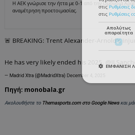
Η ΑΕΚ γνώρισε την ήττα με 0-1 από την Ομόνοια Αρα
στις
Ρυθμίσεις δ
αναμέτρηση προετοιμασίας.
στις
Ρυθμίσεις c
Απολύτως
απαραίτητα
🚨 BREAKING: Trent Alexander-Arnold’s injur
He has very likely ended his 2025.
@JLSanch
ΕΜΦΆΝΙΣΗ 
— Madrid Xtra (@MadridXtra)
December 4, 2025
Πηγή: monobala.gr
Ακολουθήστε το
Themasports.com στο Google News
και μά