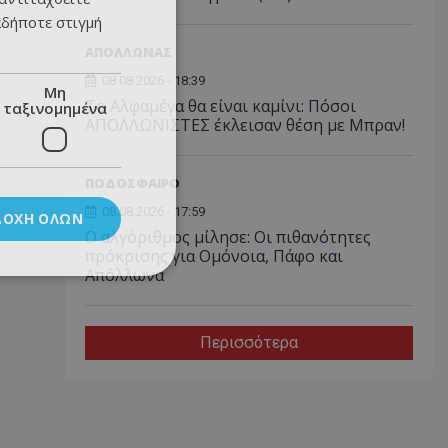
αδήποτε στιγμή
ΑΠΟΛΛΩΝΑΣ
08.08.2026 - 18:39
Μη
Το Αλφαμέγα θα είναι καμίνι: Πόσοι
ταξινομημένα
ΑΠΟΛΛΩΝΙΣΤΕΣ έκλεισαν θέση με Μπραν!
ΠΟΔΟΣΦΑΙΡΟ
08.08.2026 - 17:59
ΔΟΧΉ ΌΛΩΝ
Ο αλγόριθμος μίλησε: Οι πιθανότητες
πρόκρισης για Ομόνοια, Πάφο και
Απόλλωνα
Περισσότερα