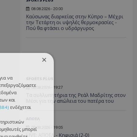
SPORTS PLUS
08.08.2026 - 20:00
Καύσωνας διαρκείας στην Κύπρο – Μέχρι
την Τετάρτη οι υψηλές θερμοκρασίες -
Πού θα φτάσει ο υδράργυρος
×
για να
SPORTS PLUS
 επεξεργαζόμαστε
08.08.2026 - 19:27
δεδομένα
Τα συλλυπητήρια της Ρεάλ Μαδρίτης στον
εων και
Μέσι για την απώλεια του πατέρα του
884)
ενδέχεται
ΑΠΟΕΛ
τηριστικών
08.08.2026 - 19:05
ομηθευτές μπορεί
LIVE: ΑΠΟΕΛ - Κηφισιά (2-0)
 αντιταχθείτε