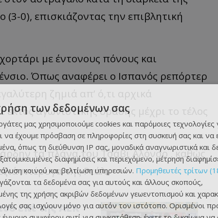
ο (3-0), επισκιάζοντας την επιβλητική
 χορτάρι με έντονους πόνους και
ένσιο. Όπως αναφέρει ο Ισπανός ρεπόρτερ
εγαλύτερη ζημιά απ’ ό,τι αρχικά
χρήση των δεδομένων σας
ει εκτός αγωνιστικής δράσης μέχρι το τέλος
εργάτες μας χρησιμοποιούμε cookies και παρόμοιες τεχνολογίες 
ι να έχουμε πρόσβαση σε πληροφορίες στη συσκευή σας και να
ένα, όπως τη διεύθυνση IP σας, μοναδικά αναγνωριστικά και 
άρδην τα πλάνα του Τσάβι Αλόνσο , καθώς
εξατομικευμένες διαφημίσεις και περιεχόμενο, μέτρηση διαφημίσ
ξιά πτέρυγα της Ρεάλ.
νάλυση κοινού και βελτίωση υπηρεσιών.
Προμηθευτές τρίτων (1
ργάζονται τα δεδομένα σας για αυτούς και άλλους σκοπούς,
ένης της χρήσης ακριβών δεδομένων γεωεντοπισμού και χαρακ
ιλογές σας ισχύουν μόνο για αυτόν τον ιστότοπο. Ορισμένοι πρ
που επί της ΑΕΚ
 έννομο συμφέρον αντί για συγκατάθεση· έχετε το δικαίωμα να