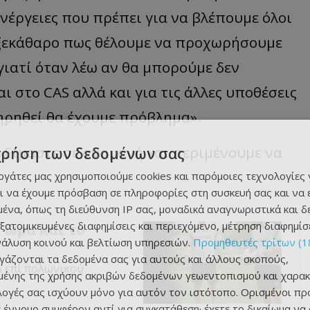
ενέργειες που πρέπει για να βλέπουμε όλοι
 ξεκάθαρο πως θέλουμε να προχωρήσουμε
γιατί όταν λέω αν θα μπορούμε δεν
 στο CAS αλλά και για τις άλλες υποθέσεις
ηρηθεί θα έχουμε πρόβλημα».
«Είμαστε σε αναμονή και περιμένουμε να
χρήση των δεδομένων σας
εργάτες μας χρησιμοποιούμε cookies και παρόμοιες τεχνολογίες 
ι να έχουμε πρόσβαση σε πληροφορίες στη συσκευή σας και να
ένα, όπως τη διεύθυνση IP σας, μοναδικά αναγνωριστικά και 
εξατομικευμένες διαφημίσεις και περιεχόμενο, μέτρηση διαφημίσ
 ώρα και το
νάλυση κοινού και βελτίωση υπηρεσιών.
Προμηθευτές τρίτων (1
ργάζονται τα δεδομένα σας για αυτούς και άλλους σκοπούς,
Λ επί πολωνικού
ένης της χρήσης ακριβών δεδομένων γεωεντοπισμού και χαρακ
ιλογές σας ισχύουν μόνο για αυτόν τον ιστότοπο. Ορισμένοι πρ
 έννομο συμφέρον αντί για συγκατάθεση· έχετε το δικαίωμα να