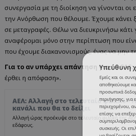
συνεργασία με τη διοίκηση να γίνονται οι 
την Ανόρθωση που θέλουμε. Έχουμε κάνει
σε μεταγραφές. Θέλω να διευκρινήσω κάτι 
αναφέρομαι μόνο στην περίπτωση που είναι
που έχουμε διακανονισμούς, ένας να μην τ
Για το αν υπάρχει απάντηση για το
CAS
:
Υπεύθυνη 
έρθει η απόφαση».
Εμείς και οι συν
αποθηκεύουμε κα
προσωπικά δεδομ
περιήγησης, για 
ΑΕΛ: Αλλαγή στο τελευταίο φιλικό - Η
περιεχομένου, α
κανάλι που θα το δείξει
επίσης να επεξε
Αλλαγή ώρας προέκυψε στο τελευταίο φιλικό της ΑΕ
συμπεριλαμβανομ
εδάφους.
συσκευής. Οι επ
να βασίζονται σε