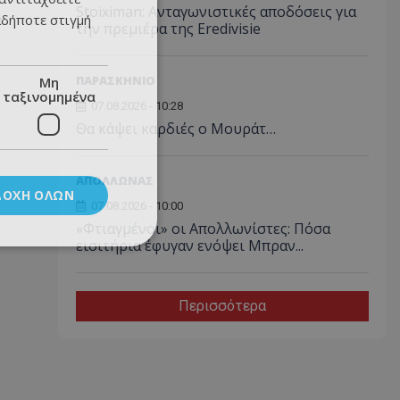
Stoiximan: Ανταγωνιστικές αποδόσεις για
αδήποτε στιγμή
την πρεμιέρα της Eredivisie
ΠΑΡΑΣΚΗΝΙΟ
Μη
ταξινομημένα
07.08.2026 - 10:28
Θα κάψει καρδιές ο Μουράτ…
ΑΠΟΛΛΩΝΑΣ
ΔΟΧΉ ΌΛΩΝ
07.08.2026 - 10:00
«Φτιαγμένοι» οι Απολλωνίστες: Πόσα
εισιτήρια έφυγαν ενόψει Μπραν...
Περισσότερα