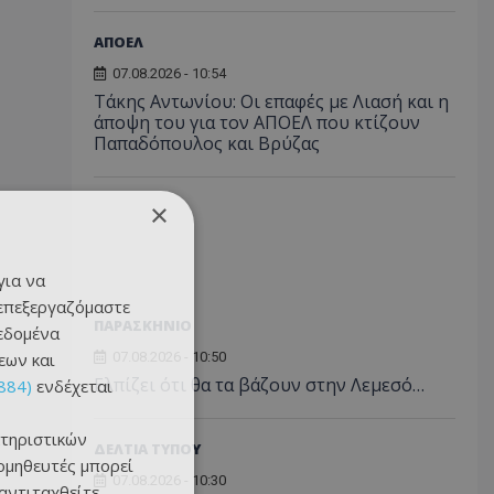
ΑΠΟΕΛ
07.08.2026 - 10:54
Τάκης Αντωνίου: Οι επαφές με Λιασή και η
άποψη του για τον ΑΠΟΕΛ που κτίζουν
Παπαδόπουλος και Βρύζας
×
για να
 επεξεργαζόμαστε
ΠΑΡΑΣΚΗΝΙΟ
δεδομένα
εων και
07.08.2026 - 10:50
Ελπίζει ότι θα τα βάζουν στην Λεμεσό…
884)
ενδέχεται
τηριστικών
ΔΕΛΤΙΑ ΤΥΠΟΥ
ομηθευτές μπορεί
07.08.2026 - 10:30
 αντιταχθείτε