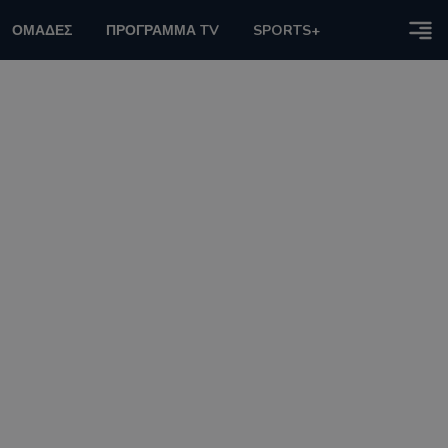
ΟΜΑΔΕΣ
ΠΡΟΓΡΑΜΜΑ TV
SPORTS+