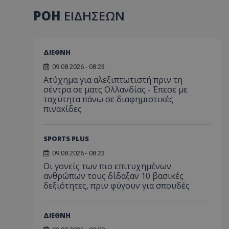
ΡΟΗ
ΕΙΔΗΣΕΩΝ
ΔΙΕΘΝΗ
09.08.2026 - 08:23
Ατύχημα για αλεξιπτωτιστή πριν τη
σέντρα σε ματς Ολλανδίας - Έπεσε με
ταχύτητα πάνω σε διαφημιστικές
πινακίδες
SPORTS PLUS
09.08.2026 - 08:23
Οι γονείς των πιο επιτυχημένων
ανθρώπων τους δίδαξαν 10 βασικές
δεξιότητες, πριν φύγουν για σπουδές
ΔΙΕΘΝΗ