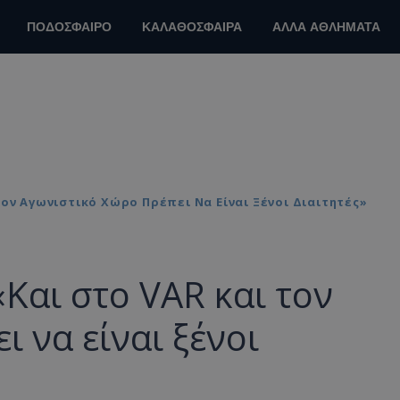
ΠΟΔΟΣΦΑΙΡΟ
ΚΑΛΑΘΟΣΦΑΙΡΑ
ΑΛΛΑ ΑΘΛΗΜΑΤΑ
Τον Αγωνιστικό Χώρο Πρέπει Να Είναι Ξένοι Διαιτητές»
Και στο VAR και τον
 να είναι ξένοι