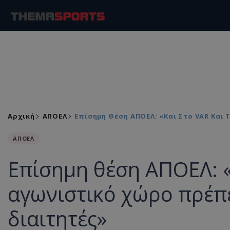
Αρχική
ΑΠΟΕΛ
Επίσημη Θέση ΑΠΟΕΛ: «Και Στο VAR Και 
ΑΠΟΕΛ
Επίσημη θέση ΑΠΟΕΛ: «
αγωνιστικό χώρο πρέπει
διαιτητές»