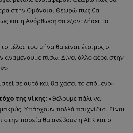
ντρα στην Ομόνοια. Θεωρώ πως θα
πως και η Ανόρθωση θα εξαντλήσει τα
το τέλος του μήνα θα είναι έτοιμος ο
ν αναμένουμε πίσω. Δίνει άλλο αέρα στην
με»
στεί σε αυτό και θα χάσει το επόμενο»
τόχο της νίκης:
«Θέλουμε πάλι να
 μακρύς. Υπάρχουν πολλά παιχνίδια. Είναι
ι στην πορεία θα ανέβουν η ΑΕΚ και ο