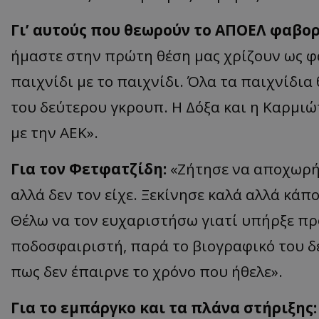
Γι’ αυτούς που θεωρούν το ΑΠΟΕΛ φαβορ
ήμαστε στην πρώτη θέση μας χρίζουν ως φ
παιχνίδι με το παιχνίδι. Όλα τα παιχνίδια
του δεύτερου γκρουπ. Η Δόξα και η Καρμιώ
με την ΑΕΚ».
Για τον Φετφατζίδη:
«Ζήτησε να αποχωρήσ
αλλά δεν τον είχε. Ξεκίνησε καλά αλλά κά
Θέλω να τον ευχαριστήσω γιατί υπήρξε π
ποδοσφαιριστή, παρά το βιογραφικό του δ
πως δεν έπαιρνε το χρόνο που ήθελε».
Για το εμπάργκο και τα πλάνα στήριξης: