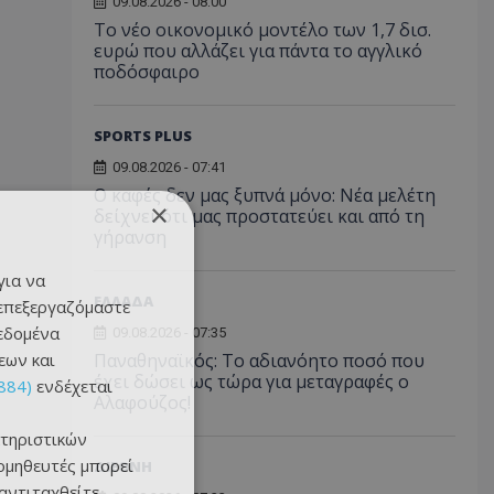
09.08.2026 - 08:00
Το νέο οικονομικό μοντέλο των 1,7 δισ.
ευρώ που αλλάζει για πάντα το αγγλικό
ποδόσφαιρο
SPORTS PLUS
09.08.2026 - 07:41
Ο καφές δεν μας ξυπνά μόνο: Νέα μελέτη
×
δείχνει ότι μας προστατεύει και από τη
γήρανση
για να
ΕΛΛΑΔΑ
 επεξεργαζόμαστε
δεδομένα
09.08.2026 - 07:35
εων και
Παναθηναϊκός: Το αδιανόητο ποσό που
έχει δώσει ως τώρα για μεταγραφές ο
884)
ενδέχεται
Αλαφούζος!
τηριστικών
ομηθευτές μπορεί
ΔΙΕΘΝΗ
 αντιταχθείτε