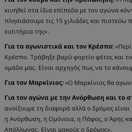
κινηθεί στα ίδια επίπεδα με τον αγώνα κό
πλησιάσουμε τις 15 χιλιάδες και πιστεύω 
εισιτήρια της».
Για τα αγωνιστικά και τον Κρέσπο:
«Περί 
Κρέσπο. Τράβηξε βαρύ φορτίο φέτος και το
ομάδα μας. Είναι αρχηγός πως να το κάνου
Για τον Μαρκίνιος:
«Ο Μαρκίνιος θα αγωνι
Για τον αγώνα με την Ανόρθωση και το σ
ανοίξουμε τη διαφορά αλλά ο δρόμος είναι
η Ανόρθωση, η Ομόνοια, η Πάφος, ο Άρης κα
Απόλλωνας. Είναι μακρύς ο δρόμος».