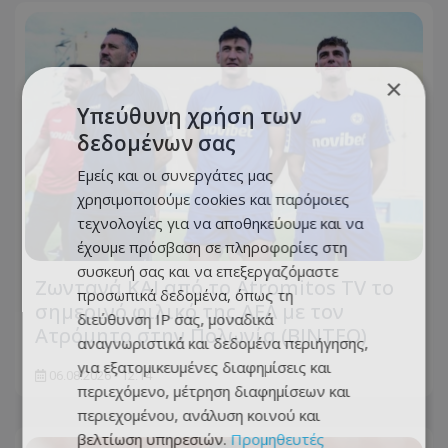
×
Υπεύθυνη χρήση των
δεδομένων σας
Εμείς και οι συνεργάτες μας
χρησιμοποιούμε cookies και παρόμοιες
τεχνολογίες για να αποθηκεύουμε και να
έχουμε πρόσβαση σε πληροφορίες στη
συσκευή σας και να επεξεργαζόμαστε
Ζωντανά ΚΑΙ από το Atromitos TV το
προσωπικά δεδομένα, όπως τη
σημερινό φιλικό της ΑΕΛ με τον
διεύθυνση IP σας, μοναδικά
Ατρόμητο στην Πολωνία (ΒΙΝΤΕΟ)
αναγνωριστικά και δεδομένα περιήγησης,
για εξατομικευμένες διαφημίσεις και
06.08.2026 - 12:14
περιεχόμενο, μέτρηση διαφημίσεων και
περιεχομένου, ανάλυση κοινού και
βελτίωση υπηρεσιών.
Προμηθευτές