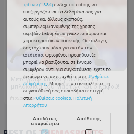
τρίτων (1884)
ενδέχεται επίσης να
επεξεργάζονται τα δεδομένα σας για
αυτούς και άλλους σκοπούς,
συμπεριλαμβανομένης της χρήσης
ακριβών δεδομένων γεωεντοπισμού και
χαρακτηριστικών συσκευής. Οι επιλογές
σας ισχύουν μόνο για αυτόν τον
ιστότοπο. Ορισμένοι προμηθευτές
μπορεί να βασίζονται σε έννομο
συμφέρον αντί για συγκατάθεση· έχετε το
δικαίωμα να αντιταχθείτε στις
Ρυθμίσεις
Μεταγραφικό νέο για ΑΕΛ: Στα
διαφήμισης
. Μπορείτε να ανακαλέσετε τη
μπλοκάκια του Μαρτίνς και ο Καφού!
συγκατάθεσή σας οποιαδήποτε στιγμή
στις
Ρυθμίσεις cookies
.
Πολιτική
05.08.2026 - 09:32
Απορρήτου
Απολύτως
Απόδοσης
απαραίτητα
BEST OF
THEMASPORTS