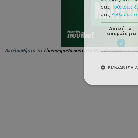
στις
Ρυθμίσεις δ
στις
Ρυθμίσεις c
Απολύτως
απαραίτητα
Ακολουθήστε το
Themasports.com στο Google News
και μά
ΕΜΦΆΝΙΣΗ 