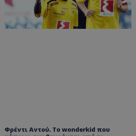
Φρέντι Αντού. Το wonderkid που