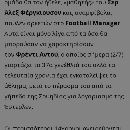
ομάδα θα τον ήθελε, «μαθητής» του
Σερ
Άλεξ Φέργκιουσον
και, αναμφίβολα,
πουλέν αρκετών στο
Football Manager
.
Αυτά είναι μόνο λίγα από τα όσα θα
μπορούσαν να χαρακτηρίσουν
τον
Φρέντι Αντού
, ο οποίος σήμερα (2/7)
γιορτάζει τα 37α γενέθλιά του αλλά τα
τελευταία χρόνια έχει εγκαταλείψει το
άθλημα, μετά το πέρασμα του από τα
γήπεδα της Σουηδίας για λογαριασμό της
Έστερλεν.
Οι περισσότεροι 14χρονοι ονειρεύονται