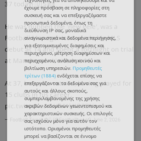
τεχνολογίες για να αποθηκεύουμε και να
37 today! 🇺🇸🎂
έχουμε πρόσβαση σε πληροφορίες στη
συσκευή σας και να επεξεργαζόμαστε
προσωπικά δεδομένα, όπως τη
He was dubbed the 'new Pele', was a
διεύθυνση IP σας, μοναδικά
Football Manager Icon, made his MLS
αναγνωριστικά και δεδομένα περιήγησης,
για εξατομικευμένες διαφημίσεις και
debut at 14 and spent a fortnight on trial
περιεχόμενο, μέτρηση διαφημίσεων και
at Manchester United at 16.
περιεχομένου, ανάλυση κοινού και
βελτίωση υπηρεσιών.
Προμηθευτές
τρίτων (1884)
ενδέχεται επίσης να
At 37, he's now retired, having played for
επεξεργάζονται τα δεδομένα σας για
αυτούς και άλλους σκοπούς,
15 clubs in his career.
συμπεριλαμβανομένης της χρήσης
pic.twitter.com/AM1kXO8DVr
ακριβών δεδομένων γεωεντοπισμού και
χαρακτηριστικών συσκευής. Οι επιλογές
— Football Tweet ⚽ (@Footballtweet)
June 2, 2026
σας ισχύουν μόνο για αυτόν τον
ιστότοπο. Ορισμένοι προμηθευτές
μπορεί να βασίζονται σε έννομο