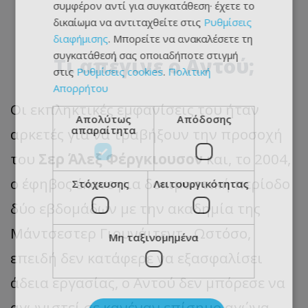
συμφέρον αντί για συγκατάθεση· έχετε το
δικαίωμα να αντιταχθείτε στις
Ρυθμίσεις
διαφήμισης
. Μπορείτε να ανακαλέσετε τη
συγκατάθεσή σας οποιαδήποτε στιγμή
Τι απέγινε ο Αντού;
στις
Ρυθμίσεις cookies
.
Πολιτική
Απορρήτου
Οι εκπληκτικές εμφανίσεις του ήταν
Απολύτως
Απόδοσης
απαραίτητα
αρκετές για να τραβήξουν την προσοχή
του
Σερ Άλεξ Φέργκιουσον
και, το 2004,
ο έφηβος έκανε μια δοκιμαστική περίοδο
Στόχευσης
Λειτουργικότητας
δύο εβδομάδων με την ακαδημία της
Μάντσεστερ Γιουνάιτεντ . Ωστόσο,
Μη ταξινομημένα
επειδή δεν κατάφερε να εξασφαλίσει
άδεια εργασίας, ο Αντού δεν μπόρεσε να
αγωνιστεί σε κανέναν επίσημο αγώνα