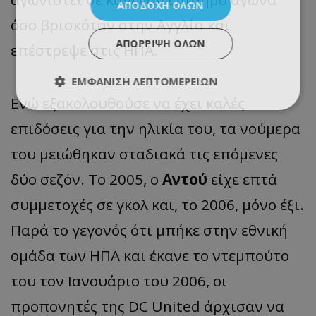
ΑΠΟΔΟΧΉ ΌΛΩΝ
όσο βρισκόταν στην Αγγλία και
ΑΠΌΡΡΙΨΗ ΌΛΩΝ
επέστρεψε στις ΗΠΑ.
ΕΜΦΆΝΙΣΗ ΛΕΠΤΟΜΕΡΕΙΏΝ
Ενώ εξακολουθούσε να έχει καλές
επιδόσεις για την ηλικία του, τα νούμερα
του μειώθηκαν σταδιακά τις επόμενες
δύο σεζόν. Το 2005, ο
Αντού
είχε επτά
συμμετοχές σε γκολ και, το 2006, μόνο έξι.
Παρά το γεγονός ότι μπήκε στην εθνική
ομάδα των ΗΠΑ και έκανε το ντεμπούτο
του τον Ιανουάριο του 2006, οι
προπονητές της DC United άρχισαν να