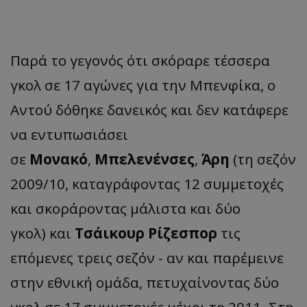
Παρά το γεγονός ότι σκόραρε τέσσερα
γκολ σε 17 αγώνες για την Μπενφίκα, ο
Αντού δόθηκε δανεικός και δεν κατάφερε
να εντυπωσιάσει
σε
Μονακό
,
Μπελενένσες
,
Άρη
(τη σεζόν
2009/10, καταγράφοντας 12 συμμετοχές
και σκοράροντας μάλιστα και δύο
γκολ)
και
Τσάικουρ Ρίζεσπορ
τις
επόμενες τρεις σεζόν - αν και παρέμεινε
στην εθνική ομάδα, πετυχαίνοντας δύο
γκολ σε 17 συμμετοχές μέχρι το 2011. Στη