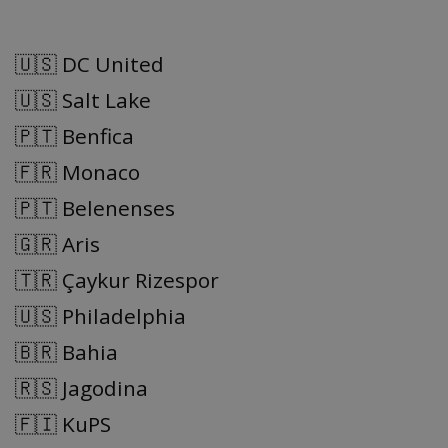
🇺🇸 DC United
🇺🇸 Salt Lake
🇵🇹 Benfica
🇫🇷 Monaco
🇵🇹 Belenenses
🇬🇷 Aris
🇹🇷 Çaykur Rizespor
🇺🇸 Philadelphia
🇧🇷 Bahia
🇷🇸 Jagodina
🇫🇮 KuPS