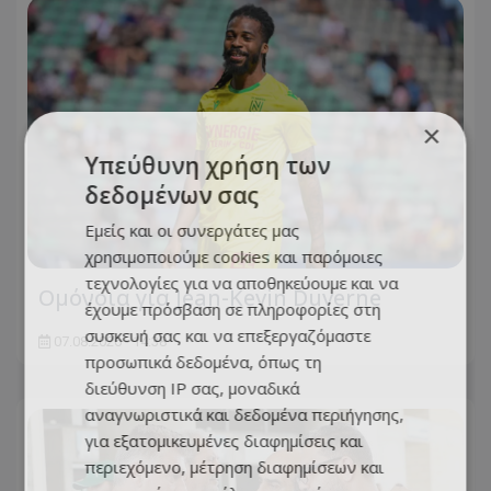
×
Υπεύθυνη χρήση των
δεδομένων σας
Εμείς και οι συνεργάτες μας
χρησιμοποιούμε cookies και παρόμοιες
τεχνολογίες για να αποθηκεύουμε και να
Ομόνοια για Jean-Kevin Duverne
έχουμε πρόσβαση σε πληροφορίες στη
συσκευή σας και να επεξεργαζόμαστε
07.08.2026 - 14:38
προσωπικά δεδομένα, όπως τη
διεύθυνση IP σας, μοναδικά
αναγνωριστικά και δεδομένα περιήγησης,
για εξατομικευμένες διαφημίσεις και
περιεχόμενο, μέτρηση διαφημίσεων και