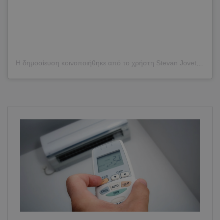
Η δημοσίευση κοινοποιήθηκε από το χρήστη Stevan Jovetic (@stevanjovetic)