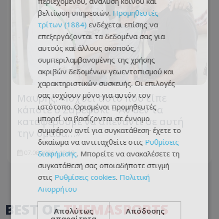
περιεχομένου, ανάλυση κοινού και
βελτίωση υπηρεσιών.
Προμηθευτές
τρίτων (1884)
ενδέχεται επίσης να
επεξεργάζονται τα δεδομένα σας για
αυτούς και άλλους σκοπούς,
συμπεριλαμβανομένης της χρήσης
ακριβών δεδομένων γεωεντοπισμού και
χαρακτηριστικών συσκευής. Οι επιλογές
σας ισχύουν μόνο για αυτόν τον
Μαυρής: «Ισχύει αυτό που είπε
ιστότοπο. Ορισμένοι προμηθευτές
κάποτε ο Σαβέφσκι – Αν δεν τα
μπορεί να βασίζονται σε έννομο
καταφέρουμε να απέναντι σε αυτή
συμφέρον αντί για συγκατάθεση· έχετε το
την ομάδα…»
δικαίωμα να αντιταχθείτε στις
Ρυθμίσεις
διαφήμισης
. Μπορείτε να ανακαλέσετε τη
07.08.2026 - 13:18
συγκατάθεσή σας οποιαδήποτε στιγμή
στις
Ρυθμίσεις cookies
.
Πολιτική
Απορρήτου
BEST OF
THEMASPORTS
Απολύτως
Απόδοσης
απαραίτητα