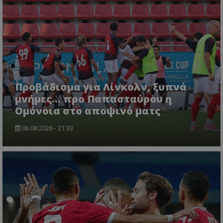
Προβάδισμα για Λίνκολν, ξυπνά
μνήμες... προ Παπασταύρου η
Ομόνοια στο αποψινό ματς
06.08.2026 - 21:33