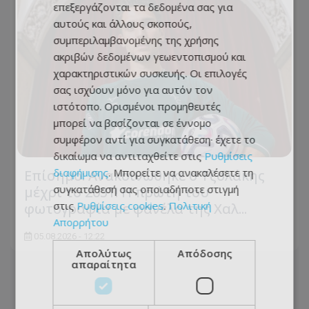
επεξεργάζονται τα δεδομένα σας για
αυτούς και άλλους σκοπούς,
συμπεριλαμβανομένης της χρήσης
ακριβών δεδομένων γεωεντοπισμού και
χαρακτηριστικών συσκευής. Οι επιλογές
σας ισχύουν μόνο για αυτόν τον
ιστότοπο. Ορισμένοι προμηθευτές
μπορεί να βασίζονται σε έννομο
συμφέρον αντί για συγκατάθεση· έχετε το
δικαίωμα να αντιταχθείτε στις
Ρυθμίσεις
διαφήμισης
. Μπορείτε να ανακαλέσετε τη
Επίσημο: Ανακοινώθηκε ο Τζολάκης
συγκατάθεσή σας οποιαδήποτε στιγμή
μέχρι το 2031! Η πρώτη του
στις
Ρυθμίσεις cookies
.
Πολιτική
φωτογραφία με φανέλα της Χαλ...
Απορρήτου
05.08.2026 - 12:22
Απολύτως
Απόδοσης
απαραίτητα