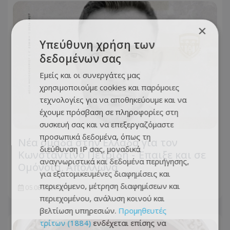
×
Υπεύθυνη χρήση των
δεδομένων σας
Εμείς και οι συνεργάτες μας
χρησιμοποιούμε cookies και παρόμοιες
τεχνολογίες για να αποθηκεύουμε και να
έχουμε πρόσβαση σε πληροφορίες στη
συσκευή σας και να επεξεργαζόμαστε
προσωπικά δεδομένα, όπως τη
Νέα ομάδα στην Ελλάδα για τον
διεύθυνση IP σας, μοναδικά
Κωνσταντίνο Πετρίδη - Έπαιξε και σε
αναγνωριστικά και δεδομένα περιήγησης,
Ομόνοια, Απόλλωνα
για εξατομικευμένες διαφημίσεις και
περιεχόμενο, μέτρηση διαφημίσεων και
05.08.2026 - 17:17
περιεχομένου, ανάλυση κοινού και
βελτίωση υπηρεσιών.
Προμηθευτές
τρίτων (1884)
ενδέχεται επίσης να