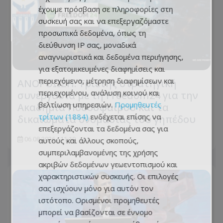
έχουμε πρόσβαση σε πληροφορίες στη
συσκευή σας και να επεξεργαζόμαστε
προσωπικά δεδομένα, όπως τη
διεύθυνση IP σας, μοναδικά
αναγνωριστικά και δεδομένα περιήγησης,
για εξατομικευμένες διαφημίσεις και
περιεχόμενο, μέτρηση διαφημίσεων και
ΑΝΟΡΘΩΣΗ: Τριετής στρατηγική
περιεχομένου, ανάλυση κοινού και
συνεργασία με τη Freedom24 για την
βελτίωση υπηρεσιών.
Προμηθευτές
Ακαδημία Ποδοσφαίρου και τα
τρίτων (1884)
ενδέχεται επίσης να
δικαιώματα ονομασίας του γηπέδου
επεξεργάζονται τα δεδομένα σας για
06.08.2026 - 11:10
αυτούς και άλλους σκοπούς,
συμπεριλαμβανομένης της χρήσης
ακριβών δεδομένων γεωεντοπισμού και
χαρακτηριστικών συσκευής. Οι επιλογές
σας ισχύουν μόνο για αυτόν τον
ιστότοπο. Ορισμένοι προμηθευτές
μπορεί να βασίζονται σε έννομο