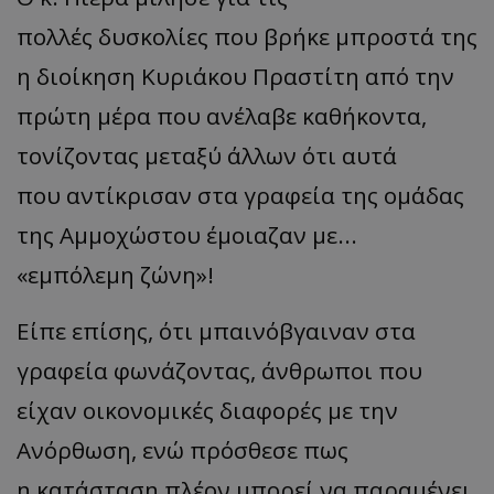
πολλές
δυσκολίες
π
ου
β
ρήκε
μπ
ροστά
της
η
διοίκηση Κυριάκου Πραστίτη από την
πρώτη μέρα που ανέλαβε καθήκοντα,
τονίζοντας μεταξύ άλλων ότι αυτά
που
αντίκρισαν στα γραφεία της ομάδας
της Αμμοχώστου έμοιαζαν με...
«
εμπόλεμη ζώνη
»!
Είπε επίσης, ότι μπαινόβγαιναν
στα
γραφεία φωνάζοντας, άνθρωποι που
είχαν οικονομικές διαφορές με την
Ανόρθωση, ενώ πρόσθεσε πως
η
κατάσταση πλέον μπορεί να παραμένει