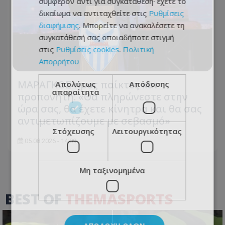
συμφέρον αντί για συγκατάθεση· έχετε το
δικαίωμα να αντιταχθείτε στις
Ρυθμίσεις
διαφήμισης
. Μπορείτε να ανακαλέσετε τη
συγκατάθεσή σας οποιαδήποτε στιγμή
στις
Ρυθμίσεις cookies
.
Πολιτική
Απορρήτου
ΜΑΡΑΓΚΟΣ προς παίκτες και
Απολύτως
Απόδοσης
απαραίτητα
προπονητή: «Θα πληρώνεστε στην
ώρα σας, θα έχετε κίνητρα και θα σας
αντιμετωπίζουμε με σεβασμό»
Στόχευσης
Λειτουργικότητας
05.08.2026 - 14:09
Μη ταξινομημένα
BEST OF
THEMASPORTS