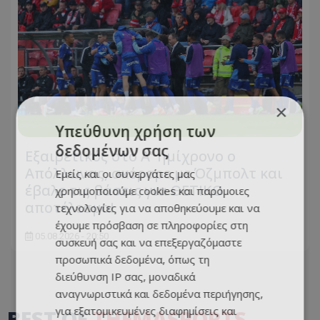
×
Υπεύθυνη χρήση των
δεδομένων σας
Εξαιρετικός στο Α' ημίχρονο ο
Απόλλωνας, σκόραρε με Όζμπολτ και
Εμείς και οι συνεργάτες μας
έβαλε τις βάσεις για ΘΕΤΙΚΟ
χρησιμοποιούμε cookies και παρόμοιες
αποτέλεσμα!
τεχνολογίες για να αποθηκεύουμε και να
έχουμε πρόσβαση σε πληροφορίες στη
05.08.2026 - 20:50
συσκευή σας και να επεξεργαζόμαστε
προσωπικά δεδομένα, όπως τη
διεύθυνση IP σας, μοναδικά
αναγνωριστικά και δεδομένα περιήγησης,
για εξατομικευμένες διαφημίσεις και
BEST OF
THEMASPORTS