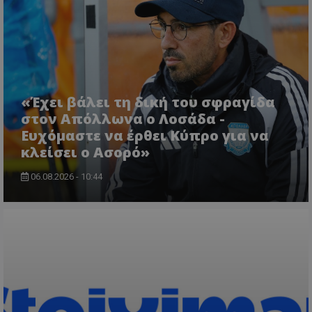
«Έχει βάλει τη δική του σφραγίδα
στον Απόλλωνα ο Λοσάδα -
Ευχόμαστε να έρθει Κύπρο για να
κλείσει ο Ασορό»
06.08.2026 - 10:44