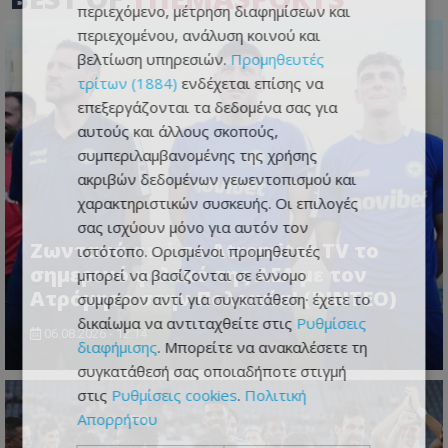
περιεχόμενο, μέτρηση διαφημίσεων και
περιεχομένου, ανάλυση κοινού και
βελτίωση υπηρεσιών.
Προμηθευτές
τρίτων (1884)
ενδέχεται επίσης να
επεξεργάζονται τα δεδομένα σας για
αυτούς και άλλους σκοπούς,
συμπεριλαμβανομένης της χρήσης
ακριβών δεδομένων γεωεντοπισμού και
χαρακτηριστικών συσκευής. Οι επιλογές
σας ισχύουν μόνο για αυτόν τον
Ζωντανά από το Atromitos TV το
ιστότοπο. Ορισμένοι προμηθευτές
σημερινό φιλικό της ΑΕΛ με τον
μπορεί να βασίζονται σε έννομο
Ατρόμητο στην Πολωνία! (ΒΙΝΤΕΟ)
συμφέρον αντί για συγκατάθεση· έχετε το
δικαίωμα να αντιταχθείτε στις
Ρυθμίσεις
06.08.2026 - 12:14
διαφήμισης
. Μπορείτε να ανακαλέσετε τη
συγκατάθεσή σας οποιαδήποτε στιγμή
στις
Ρυθμίσεις cookies
.
Πολιτική
Απορρήτου