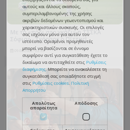
αυτούς και άλλους σκοπούς,
συμπεριλαμβανομένης της χρήσης
ακριβών δεδομένων γεωεντοπισμού και
χαρακτηριστικών συσκευής. Οι επιλογές
Με το «πόδι στο γκάζι» η ΤΣΣΚΑ
σας ισχύουν μόνο για αυτόν τον
Σόφιας - Σκόραρε ο Πίττας!
ιστότοπο. Ορισμένοι προμηθευτές
μπορεί να βασίζονται σε έννομο
09.08.2026 - 23:33
συμφέρον αντί για συγκατάθεση· έχετε το
δικαίωμα να αντιταχθείτε στις
Ρυθμίσεις
διαφήμισης
. Μπορείτε να ανακαλέσετε τη
συγκατάθεσή σας οποιαδήποτε στιγμή
στις
Ρυθμίσεις cookies
.
Πολιτική
Απορρήτου
Απολύτως
Απόδοσης
απαραίτητα