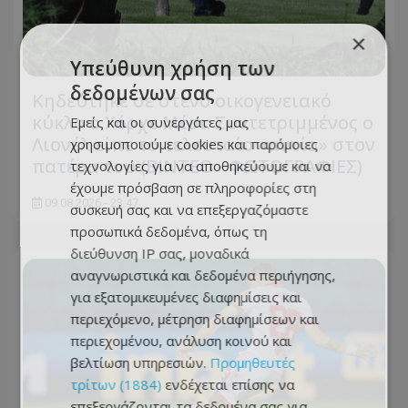
×
Υπεύθυνη χρήση των
δεδομένων σας
Κηδεύτηκε σε στενό οικογενειακό
κύκλο ο Χόρχε Μέσι: Συντετριμμένος ο
Εμείς και οι συνεργάτες μας
Λιονέλ είπε το τελευταίο «αντίο» στον
χρησιμοποιούμε cookies και παρόμοιες
πατέρα του (ΒΙΝΤΕΟ - ΦΩΤΟΓΡΑΦΙΕΣ)
τεχνολογίες για να αποθηκεύουμε και να
έχουμε πρόσβαση σε πληροφορίες στη
09.08.2026 - 23:47
συσκευή σας και να επεξεργαζόμαστε
προσωπικά δεδομένα, όπως τη
διεύθυνση IP σας, μοναδικά
αναγνωριστικά και δεδομένα περιήγησης,
για εξατομικευμένες διαφημίσεις και
περιεχόμενο, μέτρηση διαφημίσεων και
περιεχομένου, ανάλυση κοινού και
βελτίωση υπηρεσιών.
Προμηθευτές
τρίτων (1884)
ενδέχεται επίσης να
επεξεργάζονται τα δεδομένα σας για