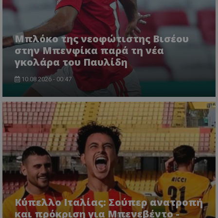
Μπλόκο της νεοφώτιστης Βισέου
στην Μπενφίκα παρά τη νέα
γκολάρα του Παυλίδη
10.08.2026 - 00:47
Κύπελλο Ιταλίας: Σούπερ ανατροπή
και πρόκριση για Μπενεβέντο -