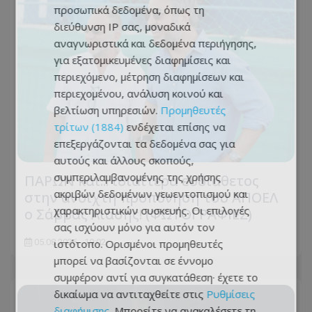
προσωπικά δεδομένα, όπως τη
διεύθυνση IP σας, μοναδικά
αναγνωριστικά και δεδομένα περιήγησης,
για εξατομικευμένες διαφημίσεις και
περιεχόμενο, μέτρηση διαφημίσεων και
περιεχομένου, ανάλυση κοινού και
βελτίωση υπηρεσιών.
Προμηθευτές
τρίτων (1884)
ενδέχεται επίσης να
επεξεργάζονται τα δεδομένα σας για
αυτούς και άλλους σκοπούς,
συμπεριλαμβανομένης της χρήσης
ΠΑΡΩΝ και... ιδιαίτερα ευδιάθετος
ακριβών δεδομένων γεωεντοπισμού και
στην ανοιχτή προπόνηση του ΑΠΟΕΛ
χαρακτηριστικών συσκευής. Οι επιλογές
ο Σάββας Λιασής! (ΦΩΤΟΓΡΑΦΙΕΣ)
σας ισχύουν μόνο για αυτόν τον
ιστότοπο. Ορισμένοι προμηθευτές
05.08.2026 - 19:02
μπορεί να βασίζονται σε έννομο
συμφέρον αντί για συγκατάθεση· έχετε το
δικαίωμα να αντιταχθείτε στις
Ρυθμίσεις
διαφήμισης
. Μπορείτε να ανακαλέσετε τη