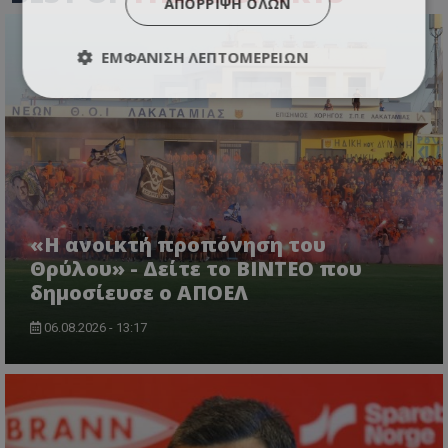
ΑΠΌΡΡΙΨΗ ΌΛΩΝ
ΕΜΦΆΝΙΣΗ ΛΕΠΤΟΜΕΡΕΙΏΝ
«Η ανοικτή προπόνηση του
Θρύλου» - Δείτε το ΒΙΝΤΕΟ που
δημοσίευσε ο ΑΠΟΕΛ
06.08.2026 - 13:17