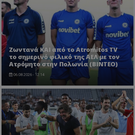
Ζωντανά ΚΑΙ από το Atromitos TV
το σημερινό φιλικό της ΑΕΛ με τον
Ατρόμητο στην Πολωνία (ΒΙΝΤΕΟ)
06.08.2026 - 12:14