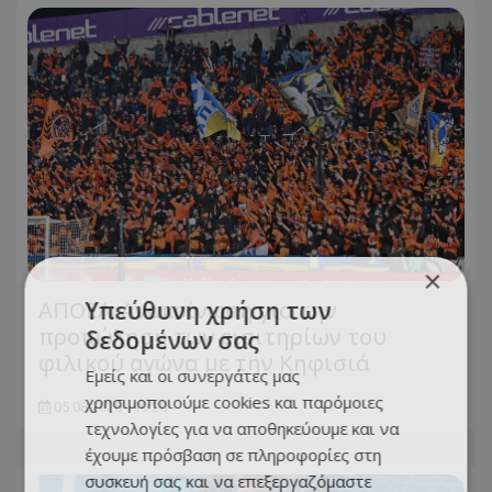
×
Υπεύθυνη χρήση των
ΑΠΟΕΛ: Ανακοίνωση για την
προπώληση των εισιτηρίων του
δεδομένων σας
φιλικού αγώνα με την Κηφισιά
Εμείς και οι συνεργάτες μας
χρησιμοποιούμε cookies και παρόμοιες
05.08.2026 - 19:20
τεχνολογίες για να αποθηκεύουμε και να
έχουμε πρόσβαση σε πληροφορίες στη
συσκευή σας και να επεξεργαζόμαστε