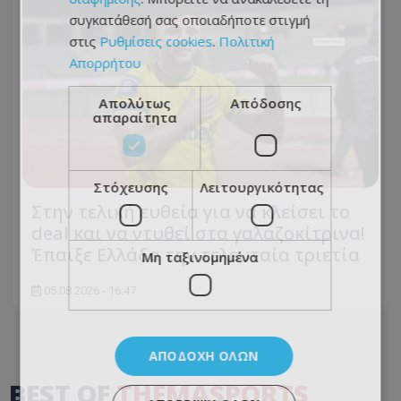
συγκατάθεσή σας οποιαδήποτε στιγμή
στις
Ρυθμίσεις cookies
.
Πολιτική
Απορρήτου
Απολύτως
Απόδοσης
απαραίτητα
Στόχευσης
Λειτουργικότητας
Στην τελική ευθεία για να κλείσει το
deal και να ντυθεί στα γαλαζοκίτρινα!
Έπαιξε Ελλάδα την τελευταία τριετία
Μη ταξινομημένα
05.08.2026 - 16:47
ΑΠΟΔΟΧΉ ΌΛΩΝ
BEST OF
THEMASPORTS