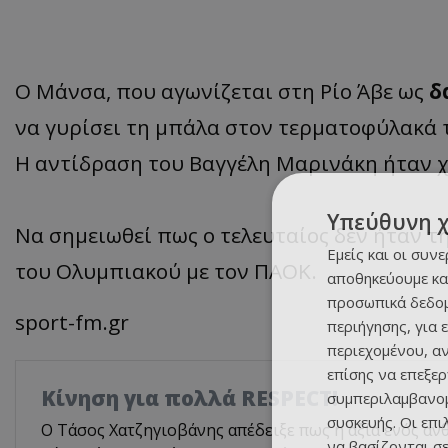
Ο Μάνσα, που αγωνίζεται στη Ρίο Άβε ως
δ
να γυρίσει τη μπάλα στον τερματοφύλακά τ
Η αντίδραση του Βαγγέλη Μαρινάκη ήταν 
Υπεύθυνη 
Να σημειωθεί πως ο τελευταίος δεν ήταν τη
Εμείς και οι συν
του Ολυμπιακού με τον ΠΑΟΚ.
αποθηκεύουμε κα
προσωπικά δεδομ
sport-fm.gr
περιήγησης, για 
περιεχομένου, α
επίσης να επεξε
Κίνηση για πολλά RESPECT!
συμπεριλαμβανομ
συσκευής. Οι επ
Ο Τάσος Χατζηγιοβάνης απέδειξε πως η αξία ενός αν
να βασίζονται σε