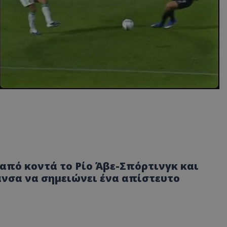
πό κοντά το Ρίο Άβε-Σπόρτινγκ και
άνσα να σημειώνει ένα απίστευτο