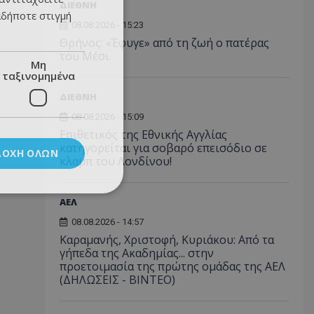
ΔΙΕΘΝΗ
αδήποτε στιγμή
08.08.2026 - 15:23
Θρήνος: «Έφυγε» από τη ζωή ο πατέρας
του Μέσι
Μη
ταξινομημένα
ΔΙΕΘΝΗ
08.08.2026 - 15:09
Επιθετικός της Εθνικής Αγγλίας
κατηγορείται για σοβαρό επεισόδιο σε
ΔΟΧΉ ΌΛΩΝ
κλαμπ του Λονδίνου!
ΑΕΛ
08.08.2026 - 14:57
Καραμανής, Χριστοφή, Κυριάκου: Από τα
γήπεδα της Ακαδημίας... στην
προετοιμασία της πρώτης ομάδας της ΑΕΛ
(ΔΗΛΩΣΕΙΣ - ΒΙΝΤΕΟ)