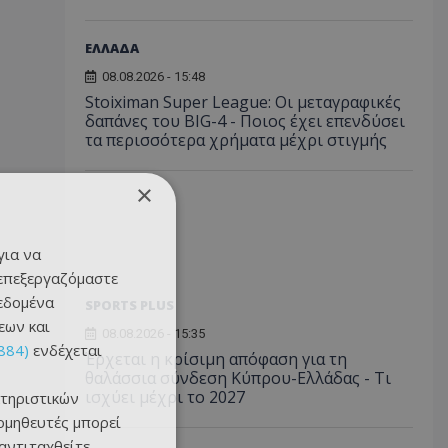
ΕΛΛΑΔΑ
08.08.2026 - 15:48
Stoiximan Super League: Οι μεταγραφικές
δαπάνες του BIG-4 - Ποιος έχει επενδύσει
τα περισσότερα χρήματα μέχρι στιγμής
×
για να
 επεξεργαζόμαστε
δεδομένα
SPORTS PLUS
εων και
08.08.2026 - 15:35
884)
ενδέχεται
Έρχεται η κρίσιμη απόφαση για τη
θαλάσσια σύνδεση Κύπρου-Ελλάδας - Τι
ισχύει μέχρι το 2027
τηριστικών
ομηθευτές μπορεί
 αντιταχθείτε