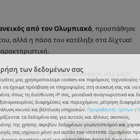
ανεικός από τον Ολυμπιακό
, προσπάθησε
ου, αλλά η πάσα του κατέληξε στα δίχτυα!
χαρακτηριστική.
χρήση των δεδομένων σας
ν Κυριακή στο «Γ. Καραϊσκάκης», στο ματς
εργάτες μας χρησιμοποιούμε cookies και παρόμοιες τεχνολογίες 
ι να έχουμε πρόσβαση σε πληροφορίες στη συσκευή σας και να
ένα, όπως τη διεύθυνση IP σας, μοναδικά αναγνωριστικά και 
εξατομικευμένες διαφημίσεις και περιεχόμενο, μέτρηση διαφημίσ
νάλυση κοινού και βελτίωση υπηρεσιών.
Προμηθευτές τρίτων (1
ργάζονται τα δεδομένα σας για αυτούς και άλλους σκοπούς,
ένης της χρήσης ακριβών δεδομένων γεωεντοπισμού και χαρακ
ιλογές σας ισχύουν μόνο για αυτόν τον ιστότοπο. Ορισμένοι πρ
θρώπου δεν μετριέται
 έννομο συμφέρον αντί για συγκατάθεση· έχετε το δικαίωμα να