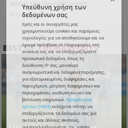
φάσης του Πρωταθλήματος
Υπεύθυνη χρήση των
δεδομένων σας
28.07.2026 - 12:21
Εμείς και οι συνεργάτες μας
χρησιμοποιούμε cookies και παρόμοιες
τεχνολογίες για να αποθηκεύουμε και να
έχουμε πρόσβαση σε πληροφορίες στη
BEST OF
THEMASPORTS
συσκευή σας και να επεξεργαζόμαστε
προσωπικά δεδομένα, όπως τη
διεύθυνση IP σας, μοναδικά
αναγνωριστικά και δεδομένα περιήγησης,
για εξατομικευμένες διαφημίσεις και
περιεχόμενο, μέτρηση διαφημίσεων και
περιεχομένου, ανάλυση κοινού και
βελτίωση υπηρεσιών.
Προμηθευτές
τρίτων (1884)
ενδέχεται επίσης να
επεξεργάζονται τα δεδομένα σας για
αυτούς και άλλους σκοπούς,
Tέλος επισημα ο Ασόρο... τον
συμπεριλαμβανομένης της χρήσης