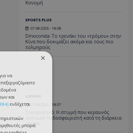
Κονομή
SPORTS PLUS
07.08.2026 - 18:08
Dinoconda: Το τρενάκι του «τρόμου» στην
Κίνα που δοκιμάζει ακόμα και τους πιο
τολμηρούς
×
για να
 επεξεργαζόμαστε
δεδομένα
ΔΙΕΘΝΗ
εων και
884)
ενδέχεται
07.08.2026 - 18:07
Σοκαριστικό: Η στιγμή που κεραυνός
σκότωσε ποδοσφαιριστή κατά τη διάρκεια
τηριστικών
αγώνα
ομηθευτές μπορεί
 αντιταχθείτε