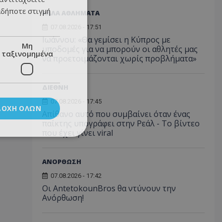
αδήποτε στιγμή
ΑΛΛΑ ΑΘΛΗΜΑΤΑ
07.08.2026 - 17:51
Ιωάννου: «Θα γεμίσει η Κύπρος με
Μη
υποδομές για να μπορούν οι αθλητές μας
ταξινομημένα
να προετοιμάζονται χωρίς προβλήματα»
ΔΙΕΘΝΗ
07.08.2026 - 17:45
ΔΟΧΉ ΌΛΩΝ
Απίθανο αυτό που συμβαίνει όταν ένας
παίκτης υπογράφει στην Ρεάλ - Το βίντεο
που έχει γίνει viral
ΑΝΟΡΘΩΣΗ
07.08.2026 - 17:42
Οι AntetokounBros θα ντύνουν την
Ανόρθωση!