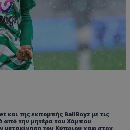
t και της εκπομπής ΒallBoyz με τις
ά από την μητέρα του Χάμπου
ν μετακίνηση του Κύπριου χαφ στον