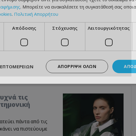
ιαφήμισης
. Μπορείτε να ανακαλέσετε τη συγκατάθεσή σας οποι
ookies
.
Πολιτική Απορρήτου
Απόδοσης
Στόχευσης
Λειτουργικότητας
ΛΕΠΤΟΜΕΡΕΙΏΝ
ΑΠΌΡΡΙΨΗ ΌΛΩΝ
ΑΠΟ
υχνά τις
στημονική
ατεύει πάντα από τις
 κάνει να πιστεύουμε