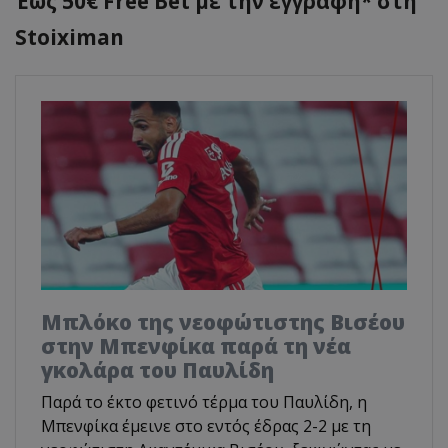
Έως 50€ Free Bet με την εγγραφή* στη
Stoiximan
Μπλόκο της νεοφώτιστης Βισέου
στην Μπενφίκα παρά τη νέα
γκολάρα του Παυλίδη
Παρά το έκτο φετινό τέρμα του Παυλίδη, η
Μπενφίκα έμεινε στο εντός έδρας 2-2 με τη