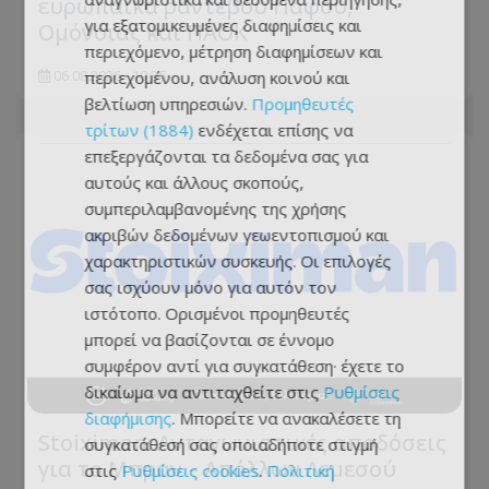
ευρωπαϊκά ραντεβού Πάφου,
για εξατομικευμένες διαφημίσεις και
Ομόνοιας και ΠΑΟΚ
περιεχόμενο, μέτρηση διαφημίσεων και
περιεχομένου, ανάλυση κοινού και
06.08.2026 - 10:35
βελτίωση υπηρεσιών.
Προμηθευτές
τρίτων (1884)
ενδέχεται επίσης να
επεξεργάζονται τα δεδομένα σας για
αυτούς και άλλους σκοπούς,
συμπεριλαμβανομένης της χρήσης
ακριβών δεδομένων γεωεντοπισμού και
χαρακτηριστικών συσκευής. Οι επιλογές
σας ισχύουν μόνο για αυτόν τον
ιστότοπο. Ορισμένοι προμηθευτές
μπορεί να βασίζονται σε έννομο
συμφέρον αντί για συγκατάθεση· έχετε το
δικαίωμα να αντιταχθείτε στις
Ρυθμίσεις
διαφήμισης
. Μπορείτε να ανακαλέσετε τη
Stoiximan: Ανταγωνιστικές αποδόσεις
συγκατάθεσή σας οποιαδήποτε στιγμή
για το Μπραν – Απόλλων Λεμεσού
στις
Ρυθμίσεις cookies
.
Πολιτική