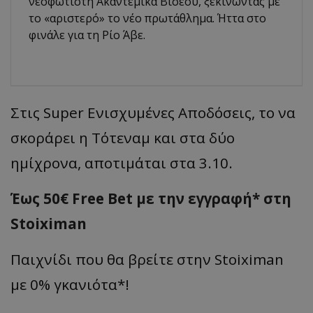
νεοφώτιστη Ακαντέμικα Βισέου, ξεκινώντας με
το «αριστερό» το νέο πρωτάθλημα. Ήττα στο
φινάλε για τη Ρίο Άβε.
Στις Super Ενισχυμένες Αποδόσεις, το να
σκοράρει η Τότεναμ και στα δύο
ημίχρονα, αποτιμάται στα 3.10.
Έως 50€ Free Bet με την εγγραφή* στη
Stoiximan
Παιχνίδι που θα βρείτε στην Stoiximan
με 0% γκανιότα*!