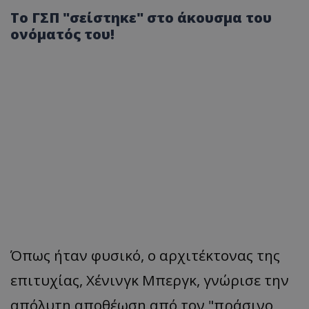
Το ΓΣΠ "σείστηκε" στο άκουσμα του
ονόματός του!
Όπως ήταν φυσικό, ο αρχιτέκτονας της
επιτυχίας, Χένινγκ Μπεργκ, γνώρισε την
απόλυτη αποθέωση από τον "πράσινο