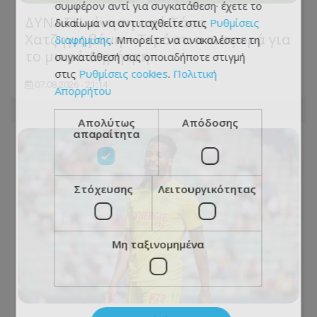
συμφέρον αντί για συγκατάθεση· έχετε το
ΔΥΝΑΤΗ κίνηση από Τάσο
δικαίωμα να αντιταχθείτε στις
Ρυθμίσεις
Χατζηγιοβάνη – Τεράστια εισφορά για
διαφήμισης
. Μπορείτε να ανακαλέσετε τη
το μικρό Δημήτρη
συγκατάθεσή σας οποιαδήποτε στιγμή
στις
Ρυθμίσεις cookies
.
Πολιτική
07.08.2026 - 21:14
Απορρήτου
Απολύτως
Απόδοσης
απαραίτητα
Στόχευσης
Λειτουργικότητας
Μη ταξινομημένα