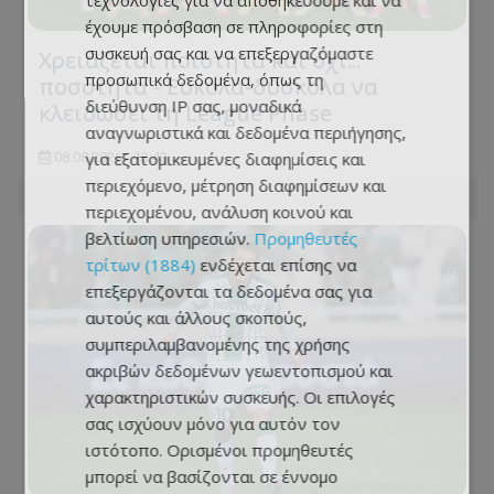
τεχνολογίες για να αποθηκεύουμε και να
έχουμε πρόσβαση σε πληροφορίες στη
συσκευή σας και να επεξεργαζόμαστε
Χρειάζεται ποιότητα και όχι...
προσωπικά δεδομένα, όπως τη
ποσότητα - Εύκολα-δύσκολα να
διεύθυνση IP σας, μοναδικά
κλειδώσει τη League Phase
αναγνωριστικά και δεδομένα περιήγησης,
για εξατομικευμένες διαφημίσεις και
08.08.2026 - 13:43
περιεχόμενο, μέτρηση διαφημίσεων και
περιεχομένου, ανάλυση κοινού και
βελτίωση υπηρεσιών.
Προμηθευτές
τρίτων (1884)
ενδέχεται επίσης να
επεξεργάζονται τα δεδομένα σας για
αυτούς και άλλους σκοπούς,
συμπεριλαμβανομένης της χρήσης
ακριβών δεδομένων γεωεντοπισμού και
χαρακτηριστικών συσκευής. Οι επιλογές
σας ισχύουν μόνο για αυτόν τον
ιστότοπο. Ορισμένοι προμηθευτές
μπορεί να βασίζονται σε έννομο