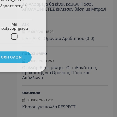
Το Αλφαμέγα θα είναι καμίνι: Πόσοι
αδήποτε στιγμή
ΑΠΟΛΛΩΝΙΣΤΕΣ έκλεισαν θέση με Μπραν!
Μη
ΑEK
ταξινομημένα
08.08.2026 - 18:23
LIVE: ΑΕΚ - Ομόνοια Αραδίππου (0-0)
ΠΟΔΟΣΦΑΙΡΟ
ΔΟΧΉ ΌΛΩΝ
08.08.2026 - 17:59
Ο αλγόριθμος μίλησε: Οι πιθανότητες
πρόκρισης για Ομόνοια, Πάφο και
Απόλλωνα
ΟΜΟΝΟΙΑ
08.08.2026 - 17:31
Κίνηση για πολλά RESPECT!