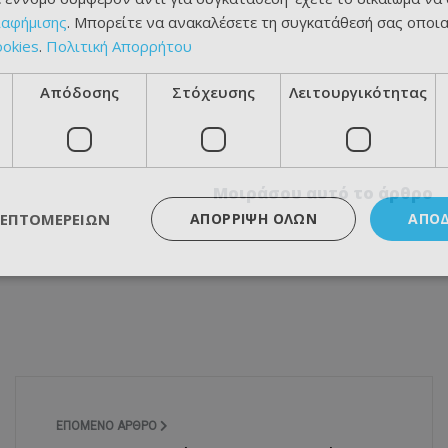
ιαφήμισης
. Μπορείτε να ανακαλέσετε τη συγκατάθεσή σας οποι
ookies
.
Πολιτική Απορρήτου
Απόδοσης
Στόχευσης
Λειτουργικότητας
Μοιράσου αυτό το άρθρο
ΛΕΠΤΟΜΕΡΕΙΏΝ
ΑΠΌΡΡΙΨΗ ΌΛΩΝ
ΑΠΟ
ΕΠΌΜΕΝΟ ΆΡΘΡΟ