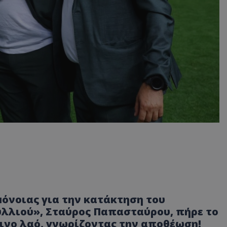
μόνοιας για την κατάκτηση του
λλιού», Σταύρος Παπασταύρου, πήρε το
ινο λαό, γνωρίζοντας την αποθέωση!