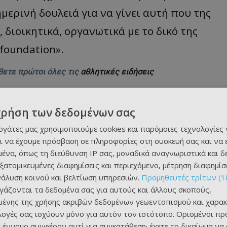
ερινή δουλειά για να γίνει αυτή που της
 διοικητικά, οργανωτικά με το δικό της
foundation
».
θετε πρώτοι όλες τις
αθλητικές ειδήσεις
χρήση των δεδομένων σας
εργάτες μας χρησιμοποιούμε cookies και παρόμοιες τεχνολογίες 
ι να έχουμε πρόσβαση σε πληροφορίες στη συσκευή σας και να
ένα, όπως τη διεύθυνση IP σας, μοναδικά αναγνωριστικά και 
εξατομικευμένες διαφημίσεις και περιεχόμενο, μέτρηση διαφημίσ
νάλυση κοινού και βελτίωση υπηρεσιών.
Προμηθευτές τρίτων (1
ργάζονται τα δεδομένα σας για αυτούς και άλλους σκοπούς,
ένης της χρήσης ακριβών δεδομένων γεωεντοπισμού και χαρακ
ιλογές σας ισχύουν μόνο για αυτόν τον ιστότοπο. Ορισμένοι πρ
 έννομο συμφέρον αντί για συγκατάθεση· έχετε το δικαίωμα να