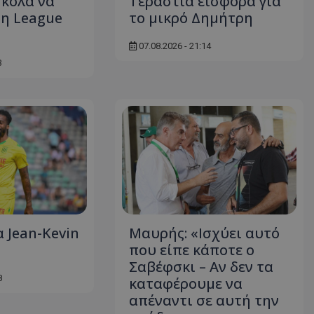
κολα να
Τεράστια εισφορά για
τη League
το μικρό Δημήτρη
07.08.2026 - 21:14
3
 Jean-Kevin
Μαυρής: «Ισχύει αυτό
που είπε κάποτε ο
Σαβέφσκι – Αν δεν τα
8
καταφέρουμε να
απέναντι σε αυτή την