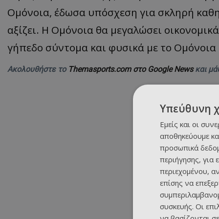
Ομόνοια, έδωσα υπόσχεση για σκληρή καθημ
αξίζει. Η Ομόνοια θα μεγαλώσει οικονομικά,
γήπεδο σύντομα και φυσικά με το Ομόνοια
Ακολουθήστε το
Themasports.com στο Google News
και μά
Υπεύθυνη 
Εμείς και οι συν
αποθηκεύουμε κα
προσωπικά δεδομ
περιήγησης, για 
περιεχομένου, α
επίσης να επεξε
συμπεριλαμβανομ
συσκευής. Οι επ
να βασίζονται σε