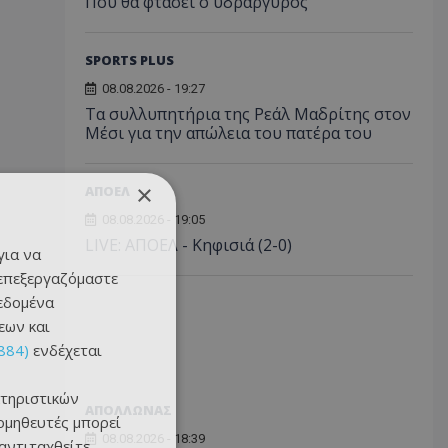
Πού θα φτάσει ο υδράργυρος
SPORTS PLUS
08.08.2026 - 19:27
Τα συλλυπητήρια της Ρεάλ Μαδρίτης στον
Μέσι για την απώλεια του πατέρα του
×
ΑΠΟΕΛ
08.08.2026 - 19:05
LIVE: ΑΠΟΕΛ - Κηφισιά (2-0)
για να
 επεξεργαζόμαστε
δεδομένα
εων και
884)
ενδέχεται
τηριστικών
ΑΠΟΛΛΩΝΑΣ
ομηθευτές μπορεί
08.08.2026 - 18:39
 αντιταχθείτε