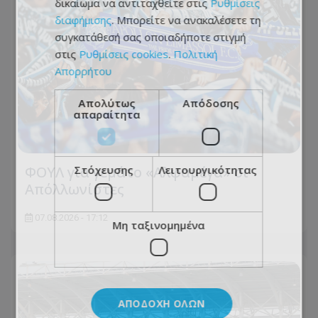
δικαίωμα να αντιταχθείτε στις
Ρυθμίσεις
διαφήμισης
. Μπορείτε να ανακαλέσετε τη
συγκατάθεσή σας οποιαδήποτε στιγμή
στις
Ρυθμίσεις cookies
.
Πολιτική
Απορρήτου
Απολύτως
Απόδοσης
απαραίτητα
Στόχευσης
Λειτουργικότητας
ΦΟΥΛ για γεμάτο «Αλφαμέγα» οι
Απόλλωνίστες
07.08.2026 - 17:12
Μη ταξινομημένα
ΑΠΟΔΟΧΉ ΌΛΩΝ