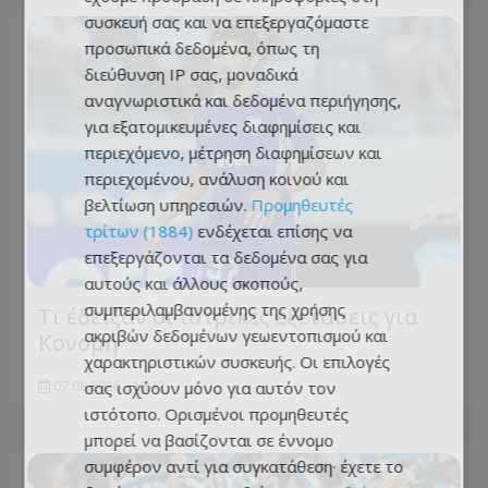
συσκευή σας και να επεξεργαζόμαστε
προσωπικά δεδομένα, όπως τη
διεύθυνση IP σας, μοναδικά
αναγνωριστικά και δεδομένα περιήγησης,
για εξατομικευμένες διαφημίσεις και
περιεχόμενο, μέτρηση διαφημίσεων και
περιεχομένου, ανάλυση κοινού και
βελτίωση υπηρεσιών.
Προμηθευτές
τρίτων (1884)
ενδέχεται επίσης να
επεξεργάζονται τα δεδομένα σας για
αυτούς και άλλους σκοπούς,
συμπεριλαμβανομένης της χρήσης
Τι έδειξαν οι ιατρικές εξετάσεις για
ακριβών δεδομένων γεωεντοπισμού και
Κονομή
χαρακτηριστικών συσκευής. Οι επιλογές
σας ισχύουν μόνο για αυτόν τον
07.08.2026 - 18:12
ιστότοπο. Ορισμένοι προμηθευτές
μπορεί να βασίζονται σε έννομο
συμφέρον αντί για συγκατάθεση· έχετε το