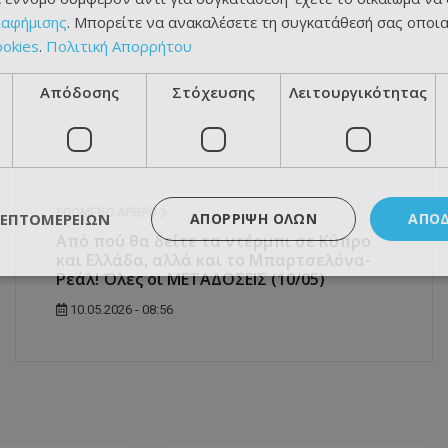
ιαφήμισης
. Μπορείτε να ανακαλέσετε τη συγκατάθεσή σας οποι
ookies
.
Πολιτική Απορρήτου
Απόδοσης
Στόχευσης
Λειτουργικότητας
ΕΠΌΜΕΝΟ ΆΡΘΡΟ
ΛΕΠΤΟΜΕΡΕΙΏΝ
ΑΠΌΡΡΙΨΗ ΌΛΩΝ
ΑΠΟ
Από πού θα δείτε τα ντέρμπι σε Κύπρο
και Ελλάδα, αλλά και το Μπαρτσελόνα-
Ρεάλ! Όλες οι ΜΕΤΑΔΟΣΕΙΣ (10/05)
10.05.2026 - 08:56