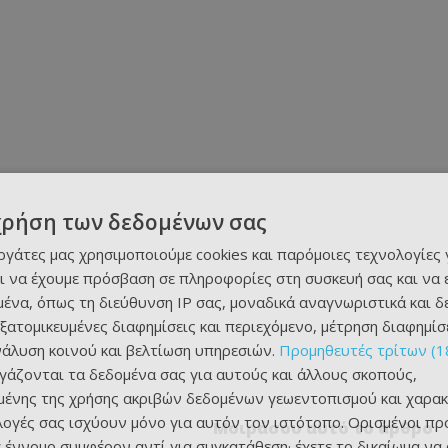
χρήση των δεδομένων σας
εργάτες μας χρησιμοποιούμε cookies και παρόμοιες τεχνολογίες 
ι να έχουμε πρόσβαση σε πληροφορίες στη συσκευή σας και να
ένα, όπως τη διεύθυνση IP σας, μοναδικά αναγνωριστικά και 
εξατομικευμένες διαφημίσεις και περιεχόμενο, μέτρηση διαφημίσ
νάλυση κοινού και βελτίωση υπηρεσιών.
Προμηθευτές τρίτων (1
ργάζονται τα δεδομένα σας για αυτούς και άλλους σκοπούς,
ένης της χρήσης ακριβών δεδομένων γεωεντοπισμού και χαρακ
ιλογές σας ισχύουν μόνο για αυτόν τον ιστότοπο. Ορισμένοι πρ
Μοιράσου αυτό το άρθρο
 έννομο συμφέρον αντί για συγκατάθεση· έχετε το δικαίωμα να