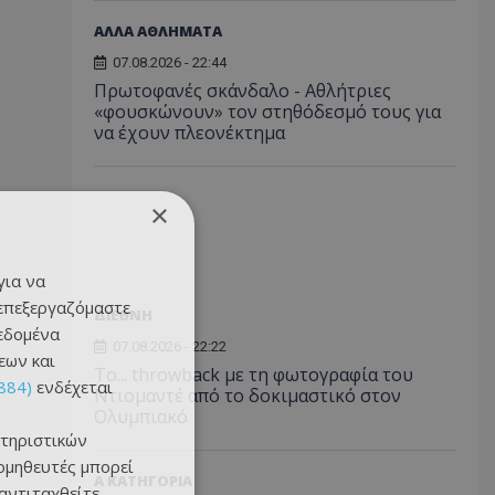
ΑΛΛΑ ΑΘΛΗΜΑΤΑ
07.08.2026 - 22:44
Πρωτοφανές σκάνδαλο - Aθλήτριες
«φουσκώνουν» τον στηθόδεσμό τους για
να έχουν πλεονέκτημα
×
για να
 επεξεργαζόμαστε
ΔΙΕΘΝΗ
δεδομένα
07.08.2026 - 22:22
εων και
Το... throwback με τη φωτογραφία του
884)
ενδέχεται
Ντιομαντέ από το δοκιμαστικό στον
Ολυμπιακό
τηριστικών
ομηθευτές μπορεί
Α ΚΑΤΗΓΟΡΙΑ
 αντιταχθείτε