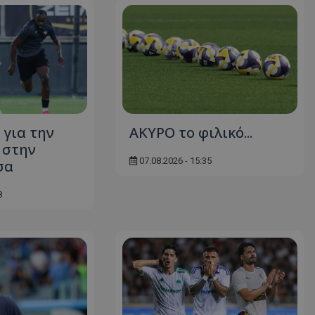
 για την
AKYΡΟ το φιλικό...
 στην
07.08.2026 - 15:35
σα
8