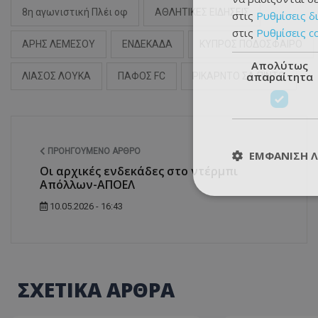
8η αγωνιστική Πλέι οφ
ΑΘΛΗΤΙΚΕΣ ΕΙΔΗΣΕΙΣ
στις
Ρυθμίσεις δ
στις
Ρυθμίσεις c
ΑΡΗΣ ΛΕΜΕΣΟΥ
ΕΝΔΕΚΑΔΑ
ΚΥΠΡΟΣ ΠΟΔΟΣΦΑΙΡΟ
Απολύτως
απαραίτητα
ΛΙΑΣΟΣ ΛΟΥΚΑ
ΠΑΦΟΣ FC
ΡΙΚΑΡΝΤΟ ΣΑ ΠΙΝΤΟ
ΠΡΟΗΓΟΎΜΕΝΟ ΆΡΘΡΟ
ΕΜΦΆΝΙΣΗ 
Οι αρχικές ενδεκάδες στο ντέρμπι
Απόλλων-ΑΠΟΕΛ
10.05.2026 - 16:43
ΣΧΕΤΙΚΑ ΑΡΘΡΑ