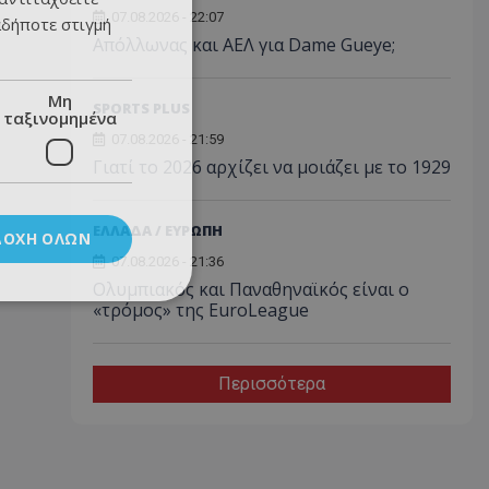
07.08.2026 - 22:07
αδήποτε στιγμή
Απόλλωνας και ΑΕΛ για Dame Gueye;
Μη
SPORTS PLUS
ταξινομημένα
07.08.2026 - 21:59
Γιατί το 2026 αρχίζει να μοιάζει με το 1929
ΕΛΛΑΔΑ / ΕΥΡΩΠΗ
ΔΟΧΉ ΌΛΩΝ
07.08.2026 - 21:36
Ολυμπιακός και Παναθηναϊκός είναι ο
«τρόμος» της EuroLeague
Περισσότερα