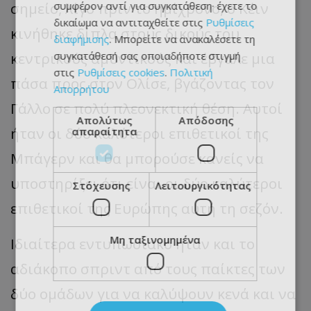
συμφέρον αντί για συγκατάθεση· έχετε το
σημείο, λίγο πριν το ημίχρονο, ο Κέιν
δικαίωμα να αντιταχθείτε στις
Ρυθμίσεις
κινήθηκε
δίπλα στους δικούς του
διαφήμισης
. Μπορείτε να ανακαλέσετε τη
συγκατάθεσή σας οποιαδήποτε στιγμή
κεντρικούς αμυντικούς και έβγαλε μια
στις
Ρυθμίσεις cookies
.
Πολιτική
πάσα προς στον
Ολίσε
, βγάζοντας τον
Απορρήτου
Γάλλο σε πολύ πλεονεκτική θέση. Αυτοί
Απολύτως
Απόδοσης
ήταν οι δύο καλύτεροι επιθετικοί της
απαραίτητα
Μπάγερν και θα μπορούσε κανείς να
υποστηρίξει ότι είναι οι δύο καλύτεροι
Στόχευσης
Λειτουργικότητας
επιθετικοί της Ευρώπης αυτή τη σεζόν.
Μη ταξινομημένα
Ιδιαίτερα εντυπωσιακό ήταν και το
αδιάκοπο σπριντ από τους παίκτες των
δύο ομάδων για να κα
λύψουν
κενά και να