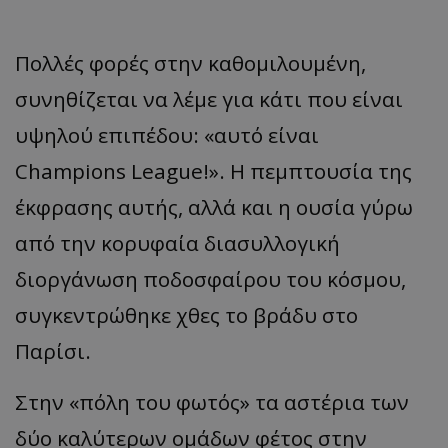
Πολλές φορές στην καθομιλουμένη,
συνηθίζεται να λέμε για κάτι που είναι
υψηλού επιπέδου:
«
αυτό είναι
Champions
League
!
».
Η πεμπτουσία της
έκφρασης αυτής, αλλά και η ουσία γύρω
από την κορυφαία διασυλλογική
διοργάνωση ποδοσφαίρου του κόσμου,
συγκεντρώθηκε χθες το βράδυ στο
Παρίσι.
Στην
«
πόλη του
φωτός
»
τα αστέρια των
δύο καλύτερων ομάδων φέτος στην