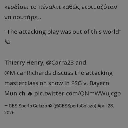
κερδίσει το πέναλτι καθώς ετοιμαζόταν
να σουτάρει.
"The attacking play was out of this world"
🪐
Thierry Henry,
@Carra23
and
@MicahRichards
discuss the attacking
masterclass on show in PSG v. Bayern
Munich 🔥
pic.twitter.com/QNmWWujcgp
— CBS Sports Golazo ⚽️ (@CBSSportsGolazo)
April 28,
2026