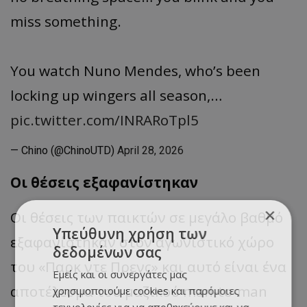
miss something.
You watch Nuno Mendes, who’s been
locking up wingers all season,…
pic.twitter.com/INRARoTpl5
— Chino (@ChinoUTD)
April 28, 2026
Οι θέσεις εξαφανίστηκαν
×
Οι θέσεις των παικτών σε μεγάλο βαθμό
Υπεύθυνη χρήση των
εξαφανίστηκαν στον αγωνιστικό χώρο
δεδομένων σας
του
«
Παρκ ντε
Πρενς
»
και αυτό είναι ένα
Εμείς και οι συνεργάτες μας
αποτέλεσμα του μαζικού
man-to-man
χρησιμοποιούμε cookies και παρόμοιες