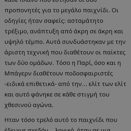
προπονητές για το μεγάλο παιχνίδι. Οι
οδηγίες ήταν σαφείς: ασταμάτητο
τρέξιμο, ανάπτυξη από άκρη σε άκρη και
υψηλό τέμπο. Αυτά συνδυάστηκαν
με
την
άριστη τεχνική που διαθέτουν οι παίκτες
των δύο ομάδων. Τόσο η
Παρί
, όσο και η
Μπάγερν διαθέτουν ποδοσφαιριστές
-ειδικά επιθετικά- από την... ελίτ των ελίτ
και αυτό φάνηκε σε κάθε στιγμή του
χθεσινού αγώνα.
Ηταν
τόσο τρελό αυτό το παιχνίδι που
έδειχνε σχεδόν... λογικό, όταν σε μια