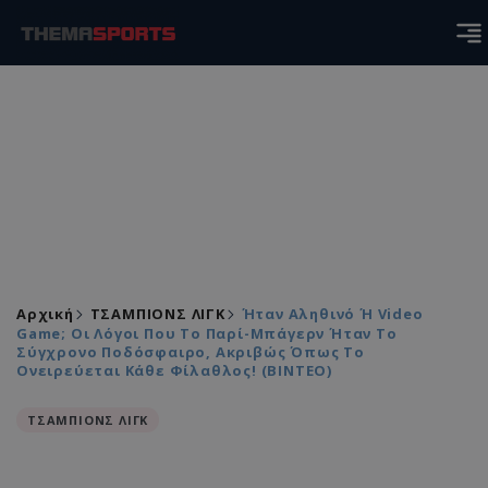
Αρχική
ΤΣΑΜΠΙΟΝΣ ΛΙΓΚ
Ήταν Αληθινό Ή Video
Game; Οι Λόγοι Που Το Παρί-Μπάγερν Ήταν Το
Σύγχρονο Ποδόσφαιρο, Ακριβώς Όπως Το
Ονειρεύεται Κάθε Φίλαθλος! (ΒΙΝΤΕΟ)
ΤΣΑΜΠΙΟΝΣ ΛΙΓΚ