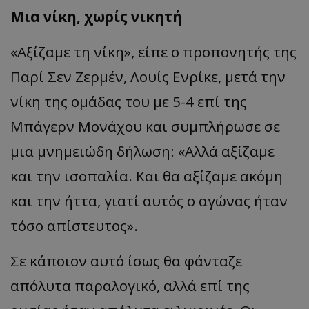
Μια νίκη, χωρίς νικητή
«
Αξίζαμε τη
νίκη
»,
είπε ο προπονητής της
Παρί
Σεν
Ζερμέν
,
Λουίς
Ενρίκε
, μετά την
νίκη της ομάδας του με 5-4 επί της
Μπ
άγερν
Μονάχου
και συμπλήρωσε σε
μια μνημειώδη δήλωση:
«
Αλλά αξίζαμε
και την ισοπαλία. Και θα αξίζαμε ακόμη
και την ήττα, γιατί αυτός ο αγώνας ήταν
τόσο απ
ίστευτος
».
Σε κάποιον αυτό ίσως θα φάνταζε
απόλυτα παραλογικό, αλλά επί της