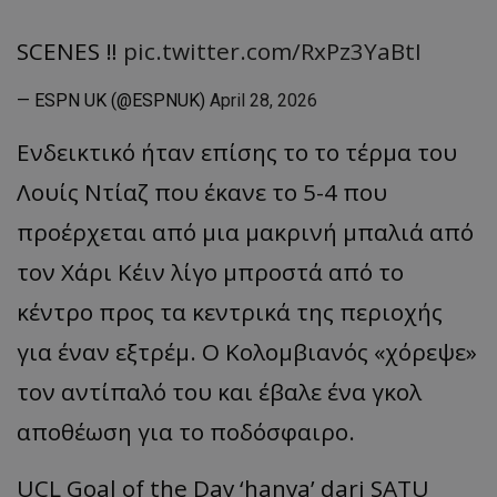
SCENES ‼️
pic.twitter.com/RxPz3YaBtI
— ESPN UK (@ESPNUK)
April 28, 2026
Ενδεικτικό ήταν επίσης το
το
τέρμα του
Λουίς
Ντίαζ
που έκανε το 5-4 που
προέρχεται από μια μακρινή μπαλιά από
τον Χάρι Κέιν λίγο μπροστά από το
κέντρο προς τα κεντρικά της περιοχής
για έναν
εξτρέμ
. Ο Κολομβιανός
«
χόρεψε
»
τον αντίπαλό του και έβαλε ένα γκολ
αποθέωση για το ποδόσφαιρο.
UCL Goal of the Day ‘hanya’ dari SATU