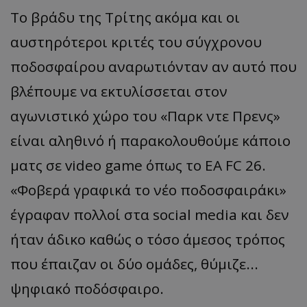
Το βράδυ της Τρίτης ακόμα και οι
αυστηρότεροι κριτές του σύγχρονου
ποδοσφαίρου αναρωτιόνταν αν α
υτό
που
βλέπουμε να εκτυλίσσεται στον
αγωνιστικό χώρο του
«
Παρκ ντε
Πρενς
»
είναι αληθινό ή παρακολουθούμε κάποιο
ματς σε
video
game
όπως το EA FC 26.
«
Φοβερά γραφικά το νέο π
οδοσφ
α
ιράκι
»
έγραφαν πολλοί στα
social
media
και δεν
ήταν άδικο καθώς ο τόσο άμεσος τρόπος
που έπαιζαν οι δύο ομάδες, θύμιζε...
ψηφιακό ποδόσφαιρο.