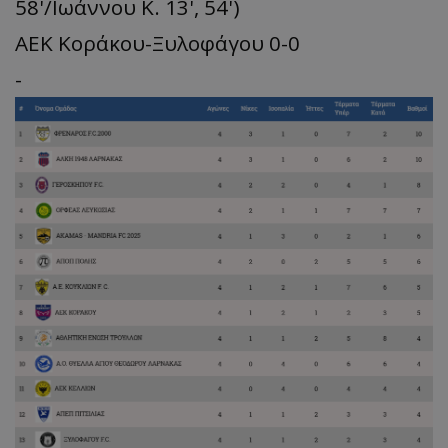
58'/Ιωάννου Κ. 13', 54')
ΑΕΚ Κοράκου-Ξυλοφάγου 0-0
-