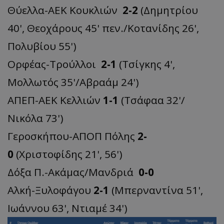
Θύελλα-ΑΕΚ Κουκλιών
2-2
(Δημητρίου
40', Θεοχάρους 45' πεν./Κοτανίδης 26',
Πολυβίου 55')
Ορφέας-Τρούλλοι
2-1
(Τσίγκης 4',
Μολλωτός 35'/Αβραάμ 24')
ΑΠΕΠ-ΑΕΚ Κελλιών
1-1
(Τσάφαα 32'/
Νικόλα 73')
Γεροσκήπου-ΑΠΟΠ Πόλης
2-
0
(Χριστοφίδης 21', 56')
Δόξα Π.-Ακάμας/Μανδριά
0-0
Αλκή-Ξυλοφάγου
2-1
(Μπερναντίνα 51',
Ιωάννου 63', Ντιαμέ 34')