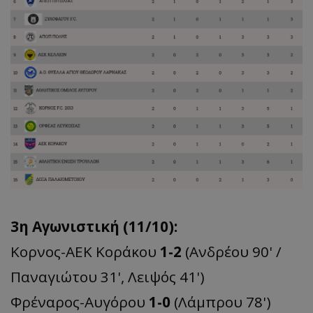
3η Αγωνιστική (11/10):
Kορνος-ΑΕΚ Κοράκου
1-2
(Ανδρέου 90' /
Παναγιώτου 31', Λειψός 41')
Φρέναρος-Αυγόρου
1-0
(Λάμπρου 78')