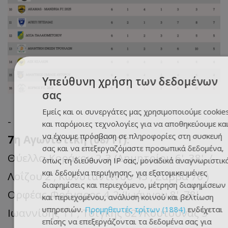
Υπεύθυνη χρήση των δεδομένων
σας
Εμείς και οι συνεργάτες μας χρησιμοποιούμε cookie
-
και παρόμοιες τεχνολογίες για να αποθηκεύουμε κα
να έχουμε πρόσβαση σε πληροφορίες στη συσκευή
7η Αγωνιστική (08/11):
σας και να επεξεργαζόμαστε προσωπικά δεδομένα,
Θύελλα-Κοράκου 2-3 (Δημητρίου 6', 38', /
όπως τη διεύθυνση IP σας, μοναδικά αναγνωριστικ
και δεδομένα περιήγησης, για εξατομικευμένες
Λοΐζου 2', Κωνσταντίνου 45', Σάββα 76')
διαφημίσεις και περιεχόμενο, μέτρηση διαφημίσεων
Ορφέας-Φρέναρος 4-2 (Ιωάννου 8', 78',
και περιεχομένου, ανάλυση κοινού και βελτίωση
υπηρεσιών.
Προμηθευτές τρίτων (1884)
ενδέχεται
Ιωαννίδης 11', Τσίγκης 62'/Κουτούνας 5'
επίσης να επεξεργάζονται τα δεδομένα σας για