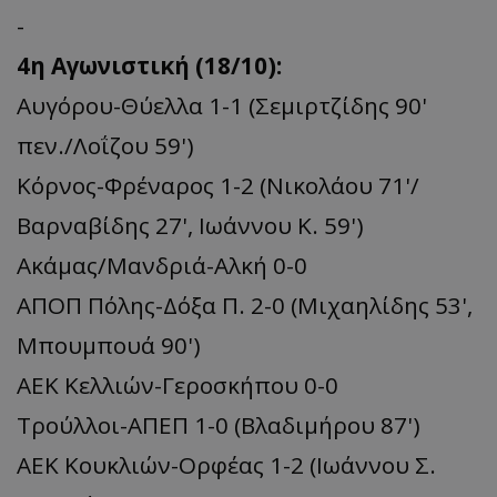
-
4η Αγωνιστική (18/10):
Αυγόρου-Θύελλα 1-1 (Σεμιρτζίδης 90'
πεν./Λοΐζου 59')
Kόρνος-Φρέναρος 1-2 (Νικολάου 71'/
Βαρναβίδης 27', Ιωάννου Κ. 59')
Ακάμας/Μανδριά-Αλκή 0-0
ΑΠΟΠ Πόλης-Δόξα Π. 2-0 (Mιχαηλίδης 53',
Mπουμπουά 90')
ΑΕΚ Κελλιών-Γεροσκήπου 0-0
Τρούλλοι-ΑΠΕΠ 1-0 (Bλαδιμήρου 87')
ΑΕΚ Κουκλιών-Ορφέας 1-2 (Ιωάννου Σ.