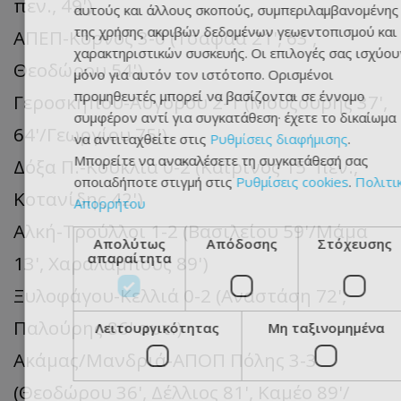
πεν., 49')
αυτούς και άλλους σκοπούς, συμπεριλαμβανομένης
της χρήσης ακριβών δεδομένων γεωεντοπισμού και
ΑΠΕΠ-Κόρνος 3-0 (Τσαφάα 21', 63',
χαρακτηριστικών συσκευής. Οι επιλογές σας ισχύου
Θεοδώρου 54')
μόνο για αυτόν τον ιστότοπο. Ορισμένοι
προμηθευτές μπορεί να βασίζονται σε έννομο
Γεροσκήπου-Αυγόρου 2-1 (Μουζουρής 37',
συμφέρον αντί για συγκατάθεση· έχετε το δικαίωμα
64'/Γεωργίου 75')
να αντιταχθείτε στις
Ρυθμίσεις διαφήμισης
.
Μπορείτε να ανακαλέσετε τη συγκατάθεσή σας
Δόξα Π.-Κούκλια 0-2 (Καϊρίνος 15' πεν.,
οποιαδήποτε στιγμή στις
Ρυθμίσεις cookies
.
Πολιτι
Κοτανίδης 42')
Απορρήτου
Αλκή-Τρούλλοι 1-2 (Βασιλείου 59'/Μάμα
Απολύτως
Απόδοσης
Στόχευσης
απαραίτητα
13', Χαραλάμπους 89')
Ξυλοφάγου-Κελλιά 0-2 (Αναστάση 72',
Παλούρης 86' αυτ.)
Λειτουργικότητας
Μη ταξινομημένα
Ακάμας/Μανδριά-ΑΠΟΠ Πόλης 3-3
(Θεοδώρου 36', Δέλλιος 81', Καμέο 89'/