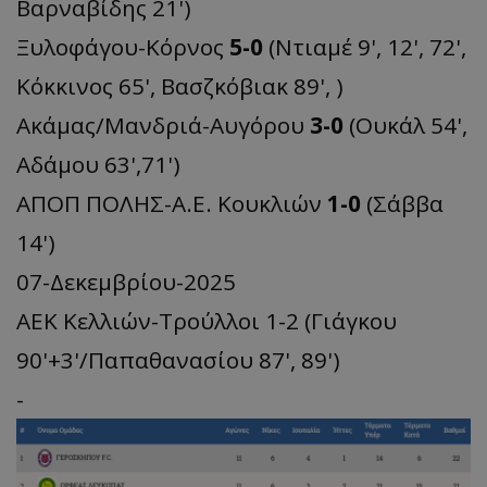
Βαρναβίδης 21')
Ξυλοφάγου-Κόρνος
5-0
(Ντιαμέ 9', 12', 72',
Κόκκινος 65', Βασζκόβιακ 89', )
Ακάμας/Μανδριά-Αυγόρου
3-0
(Ουκάλ 54',
Αδάμου 63',71')
ΑΠΟΠ ΠΟΛΗΣ-Α.Ε. Κουκλιών
1-0
(Σάββα
14')
07-Δεκεμβρίου-2025
ΑΕΚ Κελλιών-Τρούλλοι 1-2 (Γιάγκου
90'+3'/Παπαθανασίου 87', 89')
-