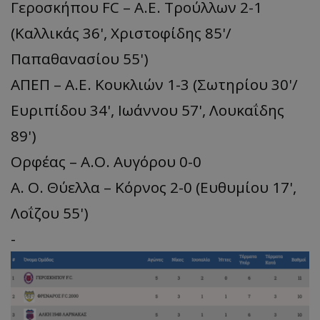
Γεροσκήπου FC – Α.Ε. Τρούλλων 2-1
(Καλλικάς 36', Χριστοφίδης 85'/
Παπαθανασίου 55')
ΑΠΕΠ – Α.Ε. Κουκλιών 1-3 (Σωτηρίου 30'/
Ευριπίδου 34', Iωάννου 57', Λουκαΐδης
89')
Ορφέας – Α.Ο. Αυγόρου 0-0
Α. Ο. Θύελλα – Κόρνος 2-0 (Ευθυμίου 17',
Λοΐζου 55')
-