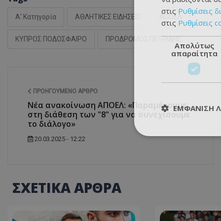
στις
Ρυθμίσεις δ
Α' Κατηγορία
ΑΘΛΗΤΙΚΕΣ ΕΙΔΗΣΕΙΣ
ΑΠΟΕΛ
στις
Ρυθμίσεις c
ΚΥΠΡΟΣ ΠΟΔΟΣΦΑΙΡΟ
ΠΡΟΔΡΟΜΟΣ ΠΕΤΡΙΔΗΣ
Απολύτως
απαραίτητα
ΠΡΟΗΓΟΎΜΕΝΟ ΆΡΘΡΟ
Νέα ανακοίνωση ΑΠΟΕΛ: «Παραμένουμε
ΕΜΦΆΝΙΣΗ 
στη διάθεση των "8" για να συνεχίσουμε
το διάλογο»
20.03.2025 - 12:22
ΣΧΕΤΙΚΑ ΑΡΘΡΑ