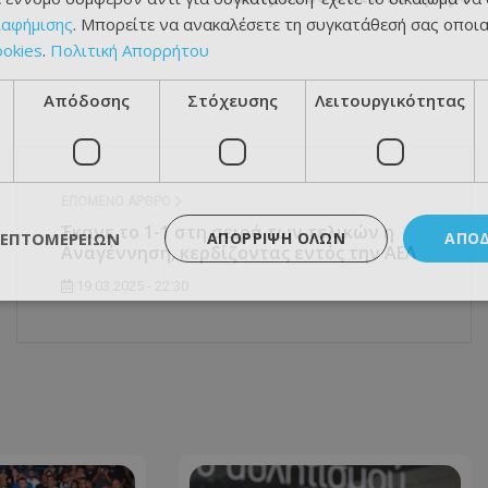
ιαφήμισης
. Μπορείτε να ανακαλέσετε τη συγκατάθεσή σας οποι
ookies
.
Πολιτική Απορρήτου
Απόδοσης
Στόχευσης
Λειτουργικότητας
ΕΠΌΜΕΝΟ ΆΡΘΡΟ
Έκανε το 1-1 στη σειρά των τελικών η
ΛΕΠΤΟΜΕΡΕΙΏΝ
ΑΠΌΡΡΙΨΗ ΌΛΩΝ
ΑΠΟ
Αναγέννηση, κερδίζοντας εντός την ΑΕΛ
19.03.2025 - 22:30