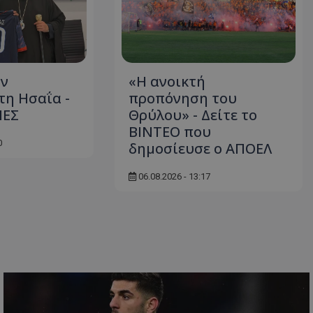
ον
«Η ανοικτή
η Ησαΐα -
προπόνηση του
ΙΕΣ
Θρύλου» - Δείτε το
ΒΙΝΤΕΟ που
0
δημοσίευσε ο ΑΠΟΕΛ
06.08.2026 - 13:17