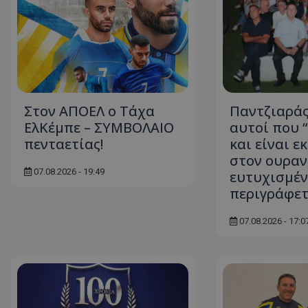
Στον ΑΠΟΕΛ ο Τάχα
Παντζιαράς
ΕλΚέμπε – ΣΥΜΒΟΛΑΙΟ
αυτοί που 
πενταετίας!
και είναι ε
στον ουραν
07.08.2026 - 19:49
ευτυχισμέν
περιγράφε
07.08.2026 - 17:0