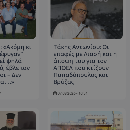
: «Ακόμη κι
Τάκης Αντωνίου: Οι
“έφυγαν”
επαφές με Λιασή και η
κεί ψηλά
άποψη του για τον
ό, έβλεπαν
ΑΠΟΕΛ που κτίζουν
οι – Δεν
Παπαδόπουλος και
ται…»
Βρύζας
7
07.08.2026 - 10:54