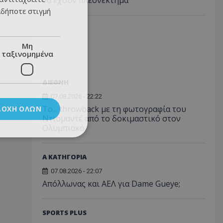
να έχουν πλεονέκτημα
αδήποτε στιγμή
Μη
ταξινομημένα
ΔΙΕΘΝΗ
07.08.2026 - 22:22
Το... throwback με τη φωτογραφία του
ΔΟΧΉ ΌΛΩΝ
Ντιομαντέ από το δοκιμαστικό στον
Ολυμπιακό
Α ΚΑΤΗΓΟΡΙΑ
07.08.2026 - 22:07
Απόλλωνας και ΑΕΛ για Dame Gueye;
SPORTS PLUS