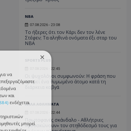
NBA
07.08.2026 - 23:08
Το ήξερες ότι τον Κάρι δεν τον λένε
Στέφεν; Τα αληθινά ονόματα έξι σταρ του
NBA
×
SPORTS PLUS
07.08.2026 - 22:45
για να
Οι ψυχολόγοι συμφωνούν: Η φράση που
 επεξεργαζόμαστε
ηρεμεί ένα θυμωμένο άτομο κατά τη
διάρκεια καβγά
δεδομένα
εων και
884)
ενδέχεται
ΑΛΛΑ ΑΘΛΗΜΑΤΑ
07.08.2026 - 22:44
τηριστικών
Πρωτοφανές σκάνδαλο - Aθλήτριες
ομηθευτές μπορεί
«φουσκώνουν» τον στηθόδεσμό τους για
 αντιταχθείτε