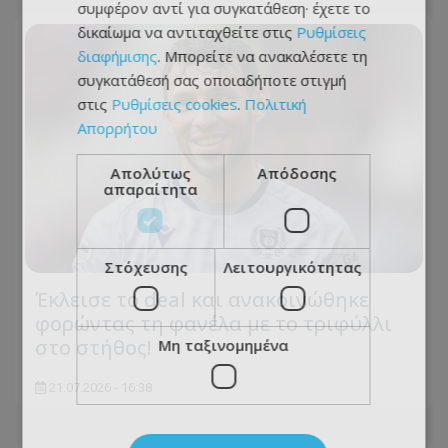
συμφέρον αντί για συγκατάθεση· έχετε το
δικαίωμα να αντιταχθείτε στις
Ρυθμίσεις
διαφήμισης
. Μπορείτε να ανακαλέσετε τη
συγκατάθεσή σας οποιαδήποτε στιγμή
στις
Ρυθμίσεις cookies
.
Πολιτική
Απορρήτου
Απολύτως
Απόδοσης
απαραίτητα
Στόχευσης
Λειτουργικότητας
Έκλεισε το deal και ανακοινώθηκε
φορώντας τη φανέλα με το τριφύλλι
στο στήθος!
Μη ταξινομημένα
21.07.2026 - 16:38