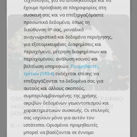
τεχνολογίες για να αποθηκεύουμε και να
έχουμε πρόσβαση σε πληροφορίες στη
συσκευή σας και να επεξεργαζόμαστε
προσωπικά δεδομένα, όπως τη
διεύθυνση IP σας, μοναδικά
αναγνωριστικά και δεδομένα περιήγησης,
για εξατομικευμένες διαφημίσεις και
περιεχόμενο, μέτρηση διαφημίσεων και
περιεχομένου, ανάλυση κοινού και
βελτίωση υπηρεσιών.
Προμηθευτές
τρίτων (1884)
ενδέχεται επίσης να
επεξεργάζονται τα δεδομένα σας για
αυτούς και άλλους σκοπούς,
συμπεριλαμβανομένης της χρήσης
ΟΜΟΝΟΙΑ 29Μ: Τριπλό ΜΕΤΑΓΡΑΦΙΚΟ
ακριβών δεδομένων γεωεντοπισμού και
«κτύπημα» από τον Παναθηναϊκό!
χαρακτηριστικών συσκευής. Οι επιλογές
(ΑΝΑΚΟΙΝΩΣΗ)
σας ισχύουν μόνο για αυτόν τον
ιστότοπο. Ορισμένοι προμηθευτές
24.07.2026 - 10:08
μπορεί να βασίζονται σε έννομο