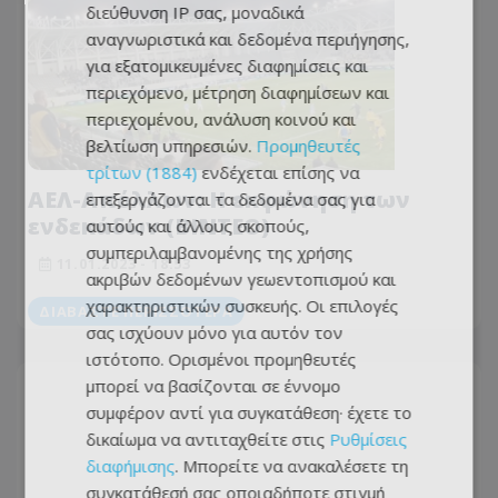
διεύθυνση IP σας, μοναδικά
αναγνωριστικά και δεδομένα περιήγησης,
για εξατομικευμένες διαφημίσεις και
περιεχόμενο, μέτρηση διαφημίσεων και
περιεχομένου, ανάλυση κοινού και
βελτίωση υπηρεσιών.
Προμηθευτές
τρίτων (1884)
ενδέχεται επίσης να
ΑΕΛ-Απόλλων: Η εκφώνηση των
επεξεργάζονται τα δεδομένα σας για
ενδεκάδων (ΒΙΝΤΕΟ)
αυτούς και άλλους σκοπούς,
συμπεριλαμβανομένης της χρήσης
11.01.2023 - 18:53
ακριβών δεδομένων γεωεντοπισμού και
χαρακτηριστικών συσκευής. Οι επιλογές
ΔΙΑΒΆΣΤΕ ΠΕΡΙΣΣΌΤΕΡΑ
σας ισχύουν μόνο για αυτόν τον
ιστότοπο. Ορισμένοι προμηθευτές
μπορεί να βασίζονται σε έννομο
συμφέρον αντί για συγκατάθεση· έχετε το
δικαίωμα να αντιταχθείτε στις
Ρυθμίσεις
διαφήμισης
. Μπορείτε να ανακαλέσετε τη
συγκατάθεσή σας οποιαδήποτε στιγμή