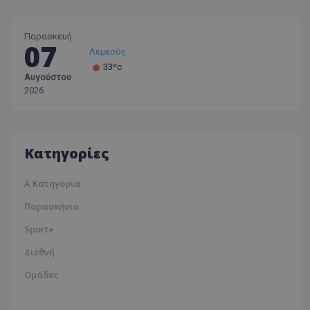
Παρασκευή
07
Λεμεσός
33ºc
Αυγούστου
Λάρνακα
2026
30ºc
Λευκωσία
35ºc
Κατηγορίες
Α Κατηγορία
Παρασκήνιο
Sport+
Διεθνή
Ομάδες