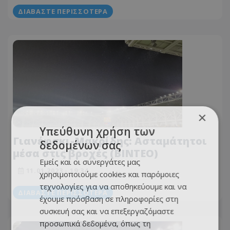
ΔΙΑΒΆΣΤΕ ΠΕΡΙΣΣΌΤΕΡΑ
×
Υπεύθυνη χρήση των
Γιανέφσκι-Μακρίδης: Ασταμάτητοι
δεδομένων σας
μέσα στις βροχές (ΒΙΝΤΕΟ)
Εμείς και οι συνεργάτες μας
11.01.2023 - 19:34
χρησιμοποιούμε cookies και παρόμοιες
τεχνολογίες για να αποθηκεύουμε και να
ΔΙΑΒΆΣΤΕ ΠΕΡΙΣΣΌΤΕΡΑ
έχουμε πρόσβαση σε πληροφορίες στη
συσκευή σας και να επεξεργαζόμαστε
προσωπικά δεδομένα, όπως τη