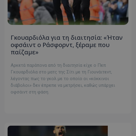
Γκουαρδιόλα για τη διαιτησία: «Ήταν
οφσάιντ ο Ράσφορντ, ξέραμε που
παίζαμε»
Αρκετά παράπονα από τη διαιτησία είχε ο Πεπ
Γκουαρδιόλα στο ματς της Σίτι με τη Γιουνάιτεντ,
λέγοντας πως το γκολ με το οποίο οι «κόκκινοι
διάβολοι» δεν έπρεπε να μετρήσει, καθώς υπάρχει
οφσάιντ στη φάση.