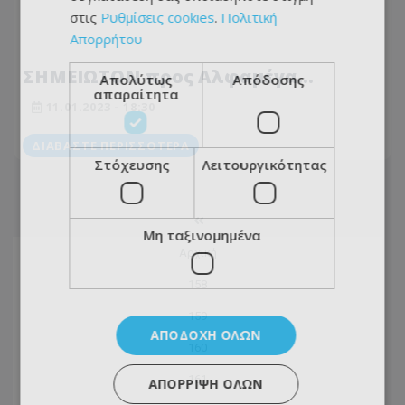
στις
Ρυθμίσεις cookies
.
Πολιτική
Απορρήτου
ΣΗΜΕΙΩΤΟΝ προς Αλφαμέγα...
Απολύτως
Απόδοσης
απαραίτητα
11.01.2023 - 18:30
ΔΙΑΒΆΣΤΕ ΠΕΡΙΣΣΌΤΕΡΑ
Στόχευσης
Λειτουργικότητας
Μη ταξινομημένα
Αρχική
158
159
ΑΠΟΔΟΧΉ ΌΛΩΝ
160
161
ΑΠΌΡΡΙΨΗ ΌΛΩΝ