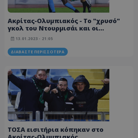
Ακρίτας-Ολυμπιακός - Το "χρυσό"
γκολ του Ντουρμισάι και οι
καλύτερες στιγμές του αγώνα
13.01.2023 - 21:05
(ΒΙΝΤΕΟ)
ΔΙΑΒΆΣΤΕ ΠΕΡΙΣΣΌΤΕΡΑ
ΤΟΣΑ εισιτήρια κόπηκαν στο
Ακρίτας-Ολυμπιακός