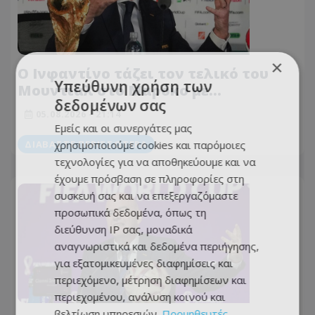
×
Ο Ινφαντίνο τάζει τον τελικό του
Υπεύθυνη χρήση των
Μουντιάλ στο Μαρόκο με
δεδομένων σας
αντάλλαγμα τη δημόσια στήριξη της
05.08.2026 - 21:14
Ομοσπονδίας!
Εμείς και οι συνεργάτες μας
χρησιμοποιούμε cookies και παρόμοιες
ΔΙΑΒΆΣΤΕ ΠΕΡΙΣΣΌΤΕΡΑ
τεχνολογίες για να αποθηκεύουμε και να
έχουμε πρόσβαση σε πληροφορίες στη
συσκευή σας και να επεξεργαζόμαστε
προσωπικά δεδομένα, όπως τη
διεύθυνση IP σας, μοναδικά
αναγνωριστικά και δεδομένα περιήγησης,
για εξατομικευμένες διαφημίσεις και
περιεχόμενο, μέτρηση διαφημίσεων και
περιεχομένου, ανάλυση κοινού και
βελτίωση υπηρεσιών.
Προμηθευτές