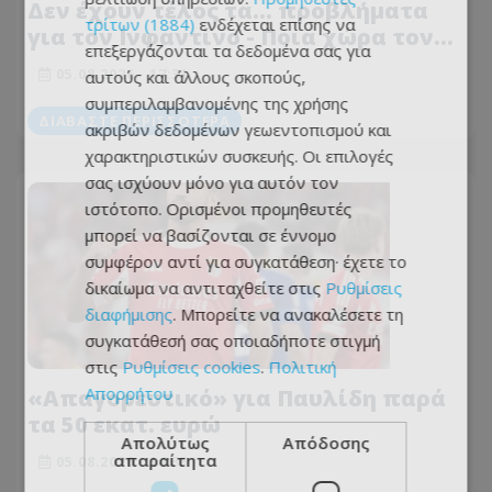
Δεν έχουν τέλος τα... προβλήματα
τρίτων (1884)
ενδέχεται επίσης να
για τον Ινφαντίνο - Ποια χώρα τον
επεξεργάζονται τα δεδομένα σας για
κατηγορεί για εκβιασμό!
05.08.2026 - 17:31
αυτούς και άλλους σκοπούς,
συμπεριλαμβανομένης της χρήσης
ΔΙΑΒΆΣΤΕ ΠΕΡΙΣΣΌΤΕΡΑ
ακριβών δεδομένων γεωεντοπισμού και
χαρακτηριστικών συσκευής. Οι επιλογές
σας ισχύουν μόνο για αυτόν τον
ιστότοπο. Ορισμένοι προμηθευτές
μπορεί να βασίζονται σε έννομο
συμφέρον αντί για συγκατάθεση· έχετε το
δικαίωμα να αντιταχθείτε στις
Ρυθμίσεις
διαφήμισης
. Μπορείτε να ανακαλέσετε τη
συγκατάθεσή σας οποιαδήποτε στιγμή
στις
Ρυθμίσεις cookies
.
Πολιτική
Απορρήτου
«Απαγορευτικό» για Παυλίδη παρά
τα 50 εκατ. ευρώ
Απολύτως
Απόδοσης
απαραίτητα
05.08.2026 - 14:33