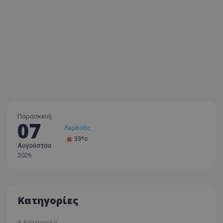
Παρασκευή
07
Λεμεσός
33ºc
Αυγούστου
Λάρνακα
2026
30ºc
Λευκωσία
35ºc
Κατηγορίες
Α Κατηγορία