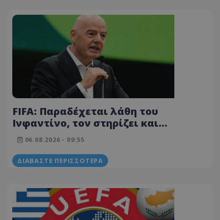
FIFA: Παραδέχεται λάθη του
Ινφαντίνο, τον στηρίζει και
ξεκαθαρίζει ότι... «δεν θα δεχθούμε
06.08.2026 - 09:55
καμία επίθεση»
ΔΙΑΒΆΣΤΕ ΠΕΡΙΣΣΌΤΕΡΑ