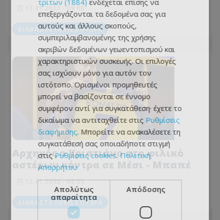
στρατό από τη μεταγραφή του
τρίτων (1884)
ενδέχεται επίσης να
17.01.2023 - 09:00
Μούντρικ!
επεξεργάζονται τα δεδομένα σας για
αυτούς και άλλους σκοπούς,
ΔΙΑΒΆΣΤΕ ΠΕΡΙΣΣΌΤΕΡΑ
συμπεριλαμβανομένης της χρήσης
ακριβών δεδομένων γεωεντοπισμού και
χαρακτηριστικών συσκευής. Οι επιλογές
σας ισχύουν μόνο για αυτόν τον
ιστότοπο. Ορισμένοι προμηθευτές
μπορεί να βασίζονται σε έννομο
συμφέρον αντί για συγκατάθεση· έχετε το
δικαίωμα να αντιταχθείτε στις
Ρυθμίσεις
διαφήμισης
. Μπορείτε να ανακαλέσετε τη
συγκατάθεσή σας οποιαδήποτε στιγμή
Αρχηγός ο Κριστιάνο στο φιλικό
στις
Ρυθμίσεις cookies
.
Πολιτική
αστέρων κόντρα σε Μέσι - Μπαπέ
Απορρήτου
17.01.2023 - 08:55
Απολύτως
Απόδοσης
απαραίτητα
ΔΙΑΒΆΣΤΕ ΠΕΡΙΣΣΌΤΕΡΑ