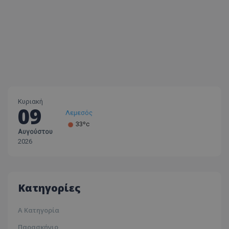
Κυριακή
09
Λεμεσός
33ºc
Αυγούστου
Λάρνακα
2026
30ºc
Λευκωσία
35ºc
Κατηγορίες
Α Κατηγορία
Παρασκήνιο