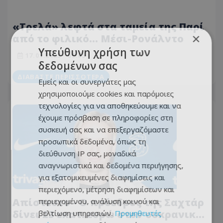
«Τρελά» λεφτά στα ταμεία της Παρί
×
από το φιλικό… Μέσι-Ρονάλντο
Υπεύθυνη χρήση των
17.01.2023 - 09:05
δεδομένων σας
ΔΙΑΒΆΣΤΕ ΠΕΡΙΣΣΌΤΕΡΑ
Εμείς και οι συνεργάτες μας
χρησιμοποιούμε cookies και παρόμοιες
τεχνολογίες για να αποθηκεύουμε και να
έχουμε πρόσβαση σε πληροφορίες στη
συσκευή σας και να επεξεργαζόμαστε
προσωπικά δεδομένα, όπως τη
διεύθυνση IP σας, μοναδικά
αναγνωριστικά και δεδομένα περιήγησης,
για εξατομικευμένες διαφημίσεις και
περιεχόμενο, μέτρηση διαφημίσεων και
Απίστευτο - Ο πρόεδρος της Σαχτάρ
περιεχομένου, ανάλυση κοινού και
δίνει 23 εκατ. ευρώ στον ουκρανικό
βελτίωση υπηρεσιών.
Προμηθευτές