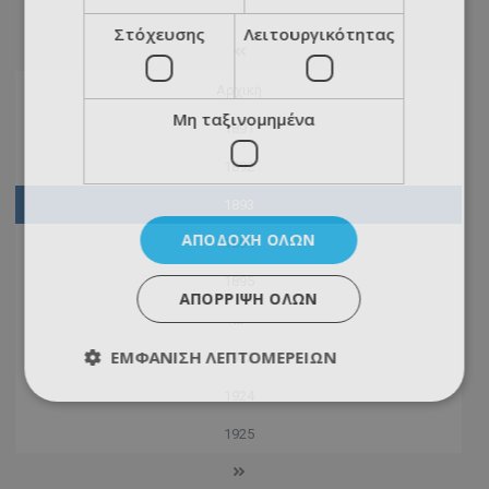
Στόχευσης
Λειτουργικότητας
Αρχική
Μη ταξινομημένα
1891
1892
1893
ΑΠΟΔΟΧΉ ΌΛΩΝ
1894
1895
ΑΠΌΡΡΙΨΗ ΌΛΩΝ
...
ΕΜΦΆΝΙΣΗ ΛΕΠΤΟΜΕΡΕΙΏΝ
1923
1924
1925