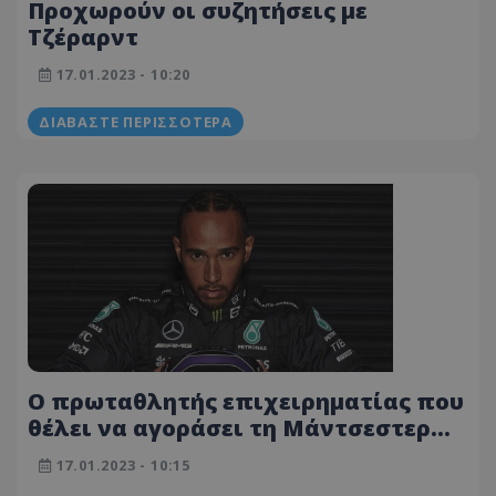
Προχωρούν οι συζητήσεις με
Τζέραρντ
17.01.2023 - 10:20
ΔΙΑΒΆΣΤΕ ΠΕΡΙΣΣΌΤΕΡΑ
Ο πρωταθλητής επιχειρηματίας που
θέλει να αγοράσει τη Μάντσεστερ
Γιουνάιτεντ
17.01.2023 - 10:15