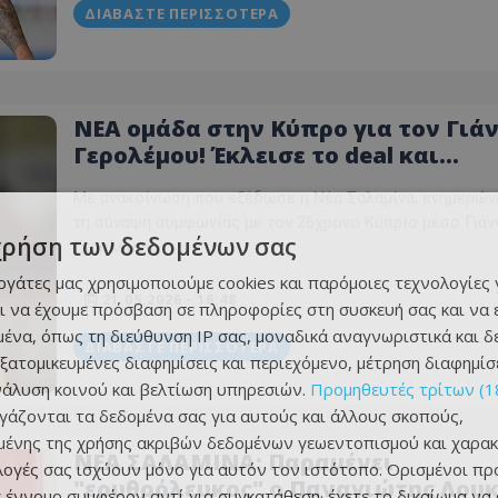
ΔΙΑΒΆΣΤΕ ΠΕΡΙΣΣΌΤΕΡΑ
ΝΕΑ ομάδα στην Κύπρο για τον Γιά
Γερολέμου! Έκλεισε το deal και
ανακοινώθηκε
Με ανακοίνωση που εξέδωσε η Νέα Σαλαμίνα, ενημερώνε
τη σύναψη συμφωνίας με τον 26χρονο Κύπριο μέσο Γιάν
χρήση των δεδομένων σας
Γερολέμου.
εργάτες μας χρησιμοποιούμε cookies και παρόμοιες τεχνολογίες 
21.05.2026 - 16:48
ι να έχουμε πρόσβαση σε πληροφορίες στη συσκευή σας και να
ένα, όπως τη διεύθυνση IP σας, μοναδικά αναγνωριστικά και 
ΔΙΑΒΆΣΤΕ ΠΕΡΙΣΣΌΤΕΡΑ
εξατομικευμένες διαφημίσεις και περιεχόμενο, μέτρηση διαφημίσ
νάλυση κοινού και βελτίωση υπηρεσιών.
Προμηθευτές τρίτων (1
ργάζονται τα δεδομένα σας για αυτούς και άλλους σκοπούς,
ένης της χρήσης ακριβών δεδομένων γεωεντοπισμού και χαρακ
ΝΕΑ ΣΑΛΑΜΙΝΑ: Παραμένει
ιλογές σας ισχύουν μόνο για αυτόν τον ιστότοπο. Ορισμένοι πρ
"ερυθρόλευκος" ο Παναγιώτης Λου
 έννομο συμφέρον αντί για συγκατάθεση· έχετε το δικαίωμα να