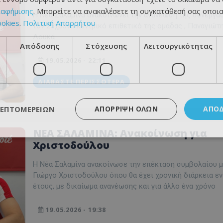
ιαφήμισης
. Μπορείτε να ανακαλέσετε τη συγκατάθεσή σας οποι
Η Νέα Σαλαμίνα ανακοινώνει την ανανέωση της συνεργασ
ookies
.
Πολιτική Απορρήτου
τον 25χρονο κεντρικό επιθετικό της ομάδας , Παναγιώτ
Λουκά
Απόδοσης
Στόχευσης
Λειτουργικότητας
19.05.2026 - 22:11
ΔΙΑΒΆΣΤΕ ΠΕΡΙΣΣΌΤΕΡΑ
ΛΕΠΤΟΜΕΡΕΙΏΝ
ΑΠΌΡΡΙΨΗ ΌΛΩΝ
ΑΠΟ
NEA ΣΑΛΑΜΙΝΑ: Ανακοίνωση για
Χριστοδούλου
Η Νέα Σαλαμίνα ανακοίνωσε την επέκταση συμβολαίου μ
Γιώργο Χριστοδούλου όπου θα έχει χρονική διάρκεια ε
έτους, με δικαίωμα ανανέωσης και για άλλο ένα χρόνο
19.05.2026 - 19:38