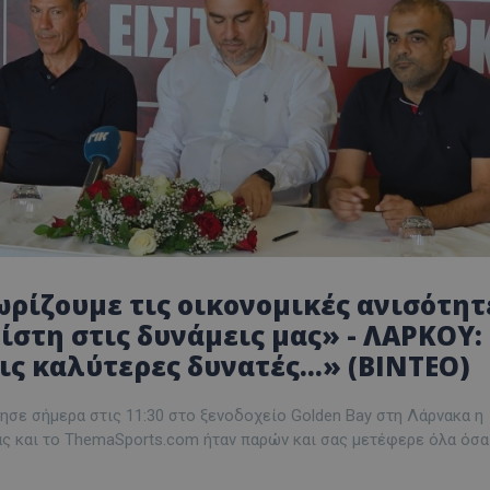
ρίζουμε τις οικονομικές ανισότητ
ίστη στις δυνάμεις μας» - ΛΑΡΚΟΥ:
ς καλύτερες δυνατές...» (ΒΙΝΤΕΟ)
σε σήμερα στις 11:30 στο ξενοδοχείο Golden Bay στη Λάρνακα η
ας και το ThemaSports.com ήταν παρών και σας μετέφερε όλα όσα