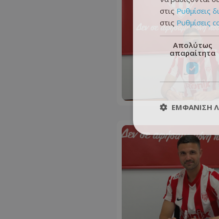
στις
Ρυθμίσεις δ
στις
Ρυθμίσεις c
Απολύτως
απαραίτητα
ΕΜΦΆΝΙΣΗ 