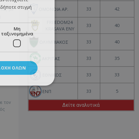
αδήποτε στιγμή
33
42
ΟΜΟΝΟΙΑ ΑΡ.
ίας με
η
FREEDOM24
33
40
Μη
KRASAVA ΕΝΥ
ταξινομημένα
33
40
ΟΛΥΜΠΙΑΚΟΣ
33
35
ΑΚΡΙΤΑΣ
ΔΟΧΉ ΌΛΩΝ
33
33
ΕΘΝΙΚΟΣ
33
5
ΕΝΠ
ε τον
Δείτε αναλυτικά
νός