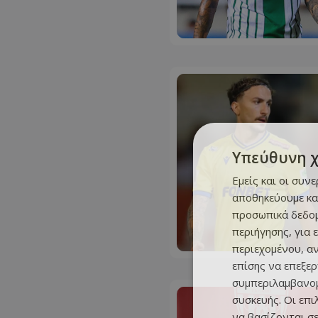
Υπεύθυνη 
Εμείς και οι συν
αποθηκεύουμε κα
προσωπικά δεδομ
περιήγησης, για 
περιεχομένου, α
επίσης να επεξε
συμπεριλαμβανομ
συσκευής. Οι επ
να βασίζονται σε