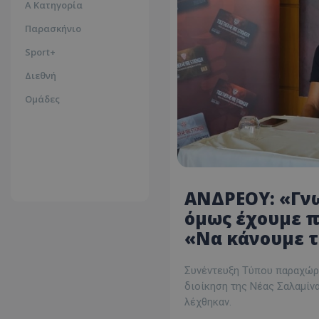
Α Κατηγορία
Παρασκήνιο
Sport+
Διεθνή
Ομάδες
ΑΝΔΡΕΟΥ: «Γνω
όμως έχουμε π
«Να κάνουμε τι
Συνέντευξη Τύπου παραχώρη
διοίκηση της Νέας Σαλαμίν
λέχθηκαν.