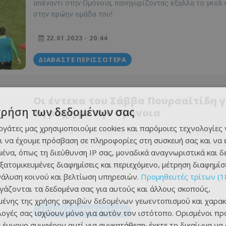
απέναντι στην Ομόνοια, πανηγυρίζοντας έξαλλα το γκολ
στην πρώην ομάδα του!
22.01.2023 - 20:44
ΔΙΑΒΆΣΤΕ ΠΕΡΙΣΣΌΤΕΡΑ
Οι έντεκα του Σάββα Πουρσαϊτίδη γ
χρήση των δεδομένων σας
τη μάχη με την Ομόνοια
εργάτες μας χρησιμοποιούμε cookies και παρόμοιες τεχνολογίες 
Δείτε την αρχική ενδεκάδα που επέλεξε ο προπονητής 
ι να έχουμε πρόσβαση σε πληροφορίες στη συσκευή σας και να
Νέας Σαλαμίνας, Σάββας Πουρσαϊτίδης, για το αποψινό (
ένα, όπως τη διεύθυνση IP σας, μοναδικά αναγνωριστικά και 
παιχνίδι στο "Αμμόχωστος" με αντίπαλο την Ομόνοια, γι
εξατομικευμένες διαφημίσεις και περιεχόμενο, μέτρηση διαφημίσ
20η αγωνιστική του πρωταθλήματος Α΄ κατηγορίας:
νάλυση κοινού και βελτίωση υπηρεσιών.
Προμηθευτές τρίτων (1
ργάζονται τα δεδομένα σας για αυτούς και άλλους σκοπούς,
22.01.2023 - 17:58
ένης της χρήσης ακριβών δεδομένων γεωεντοπισμού και χαρακ
ΔΙΑΒΆΣΤΕ ΠΕΡΙΣΣΌΤΕΡΑ
ιλογές σας ισχύουν μόνο για αυτόν τον ιστότοπο. Ορισμένοι πρ
 έννομο συμφέρον αντί για συγκατάθεση· έχετε το δικαίωμα να