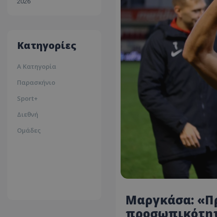
2026
30ºc
Λευκωσία
35ºc
Κατηγορίες
Α Κατηγορία
Παρασκήνιο
Sport+
Διεθνή
Ομάδες
Μαργκάσα: «Πρ
προσωπικότητε