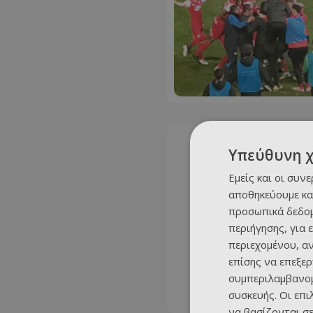
Υπεύθυνη 
Εμείς και οι συν
αποθηκεύουμε κα
προσωπικά δεδομ
περιήγησης, για 
περιεχομένου, α
επίσης να επεξε
συμπεριλαμβανομ
συσκευής. Οι επ
να βασίζονται σε