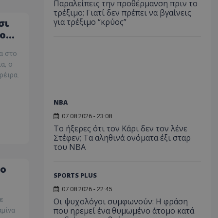
Παραλείπεις την προθέρμανση πριν το
τρέξιμο; Γιατί δεν πρέπει να βγαίνεις
για τρέξιμο “κρύος”
σι
 ο
α στο
α, ο
ρέιρα.
NBA
07.08.2026 - 23:08
Το ήξερες ότι τον Κάρι δεν τον λένε
Στέφεν; Τα αληθινά ονόματα έξι σταρ
του NBA
το
SPORTS PLUS
07.08.2026 - 22:45
ε
Οι ψυχολόγοι συμφωνούν: Η φράση
που ηρεμεί ένα θυμωμένο άτομο κατά
αμίνα