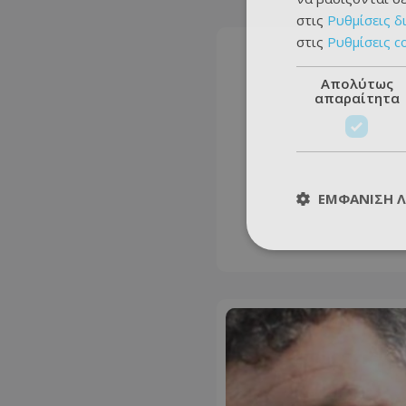
στις
Ρυθμίσεις δ
στις
Ρυθμίσεις c
Απολύτως
απαραίτητα
ΕΜΦΆΝΙΣΗ 