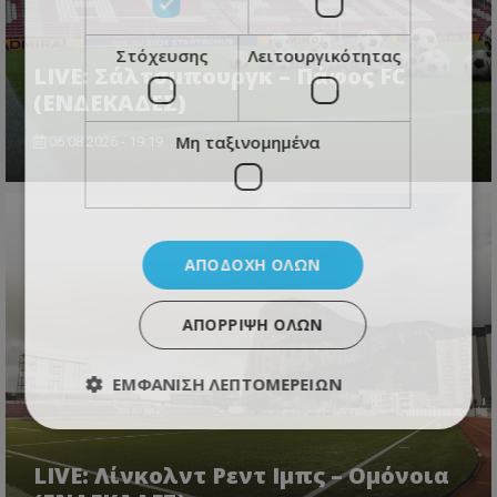
Στόχευσης
Λειτουργικότητας
LIVE: Σάλτσμπουργκ – Πάφος FC
(ΕΝΔΕΚΑΔΕΣ)
Μη ταξινομημένα
06.08.2026 - 19:19
ΑΠΟΔΟΧΉ ΌΛΩΝ
ΑΠΌΡΡΙΨΗ ΌΛΩΝ
ΕΜΦΆΝΙΣΗ ΛΕΠΤΟΜΕΡΕΙΏΝ
LIVE: Λίνκολντ Ρεντ Ιμπς – Ομόνοια