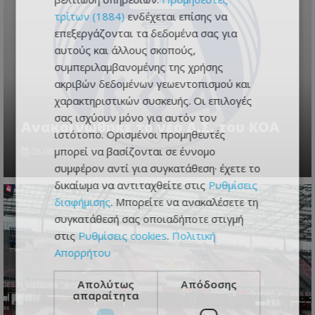
τρίτων (1884)
ενδέχεται επίσης να
επεξεργάζονται τα δεδομένα σας για
αυτούς και άλλους σκοπούς,
συμπεριλαμβανομένης της χρήσης
ακριβών δεδομένων γεωεντοπισμού και
χαρακτηριστικών συσκευής. Οι επιλογές
σας ισχύουν μόνο για αυτόν τον
Aνακοινώθηκε το νέο Δ.Σ. του ΚΟΑ
ιστότοπο. Ορισμένοι προμηθευτές
μπορεί να βασίζονται σε έννομο
06.08.2026 - 19:23
συμφέρον αντί για συγκατάθεση· έχετε το
δικαίωμα να αντιταχθείτε στις
Ρυθμίσεις
διαφήμισης
. Μπορείτε να ανακαλέσετε τη
συγκατάθεσή σας οποιαδήποτε στιγμή
στις
Ρυθμίσεις cookies
.
Πολιτική
Απορρήτου
Απολύτως
Απόδοσης
απαραίτητα