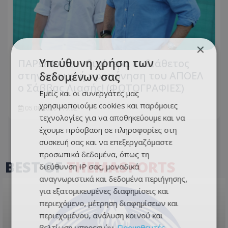
×
Υπεύθυνη χρήση των
ΠΑΡΩΝ και... ιδιαίτερα ευδιάθετος
στην ανοιχτή προπόνηση του ΑΠΟΕΛ
δεδομένων σας
ο Σάββας Λιασής! (ΦΩΤΟΓΡΑΦΙΕΣ)
Εμείς και οι συνεργάτες μας
χρησιμοποιούμε cookies και παρόμοιες
05.08.2026 - 19:02
τεχνολογίες για να αποθηκεύουμε και να
έχουμε πρόσβαση σε πληροφορίες στη
συσκευή σας και να επεξεργαζόμαστε
προσωπικά δεδομένα, όπως τη
BEST OF
THEMASPORTS
διεύθυνση IP σας, μοναδικά
αναγνωριστικά και δεδομένα περιήγησης,
για εξατομικευμένες διαφημίσεις και
περιεχόμενο, μέτρηση διαφημίσεων και
περιεχομένου, ανάλυση κοινού και
βελτίωση υπηρεσιών.
Προμηθευτές