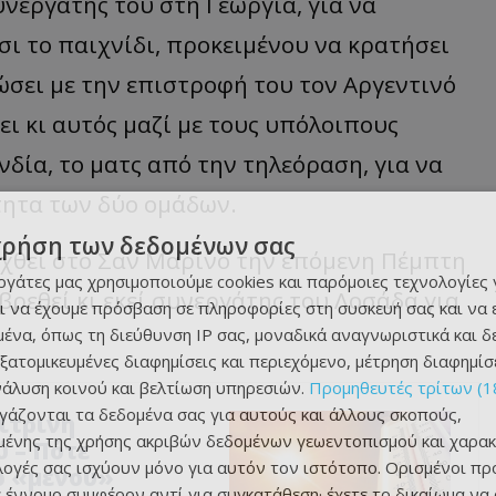
υνεργάτης του στη Γεωργία, για να
σι το παιχνίδι, προκειμένου να κρατήσει
ώσει με την επιστροφή του τον Αργεντινό
ει κι αυτός μαζί με τους υπόλοιπους
δία, το ματς από την τηλεόραση, για να
ότητα των δύο ομάδων.
χρήση των δεδομένων σας
αχθεί στο Σαν Μαρίνο την επόμενη Πέμπτη
εργάτες μας χρησιμοποιούμε cookies και παρόμοιες τεχνολογίες 
 βρεθεί κι εκεί συνεργάτης του Λοσάδα για
ι να έχουμε πρόσβαση σε πληροφορίες στη συσκευή σας και να
ένα, όπως τη διεύθυνση IP σας, μοναδικά αναγνωριστικά και 
εξατομικευμένες διαφημίσεις και περιεχόμενο, μέτρηση διαφημίσ
νάλυση κοινού και βελτίωση υπηρεσιών.
Προμηθευτές τρίτων (1
ργάζονται τα δεδομένα σας για αυτούς και άλλους σκοπούς,
ίτρινη
ένης της χρήσης ακριβών δεδομένων γεωεντοπισμού και χαρακ
ύ – Πότε
ιλογές σας ισχύουν μόνο για αυτόν τον ιστότοπο. Ορισμένοι πρ
ο «μενού»
 έννομο συμφέρον αντί για συγκατάθεση· έχετε το δικαίωμα να