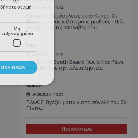
αδήποτε στιγμή
09.08.2026 - 10:24
Καλοκαιρινές δουλειές στην Κύπρο: Οι
θέσεις με τους καλύτερους μισθούς - Πώς
να αυξήσεις τις απολαβές σου
Μη
ταξινομημένα
NBA
09.08.2026 - 10:18
The Don of South Beach: Πώς ο Πατ Ράιλι
ΔΟΧΉ ΌΛΩΝ
σκηνοθέτησε την τέλεια ληστεία
ΠΑΦΟΣ
09.08.2026 - 10:01
ΠΑΦΟΣ: Βγάζει μάτια για το σύνολο του Σα
Πίντο...
Περισσότερα