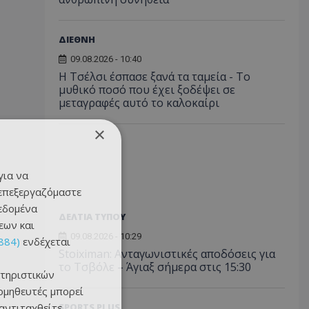
ΔΙΕΘΝΗ
09.08.2026 - 10:40
Η Τσέλσι έσπασε ξανά τα ταμεία - Το
μυθικό ποσό που έχει ξοδέψει σε
μεταγραφές αυτό το καλοκαίρι
×
για να
 επεξεργαζόμαστε
δεδομένα
ΔΕΛΤΙΑ ΤΥΠΟΥ
εων και
09.08.2026 - 10:29
884)
ενδέχεται
Stoiximan: Ανταγωνιστικές αποδόσεις για
το Τσβόλε – Άγιαξ σήμερα στις 15:30
τηριστικών
ομηθευτές μπορεί
 αντιταχθείτε
SPORTS PLUS