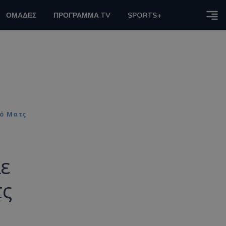
ΟΜΑΔΕΣ
ΠΡΟΓΡΑΜΜΑ TV
SPORTS+
νό Ματς
λε
τς