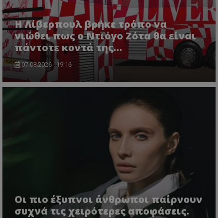
Η Λίβερπουλ βρήκε τρόπο να
νιώθει πως ο Ντιόγο Ζότα θα είναι
πάντοτε κοντά της...
07.08.2026 - 19:16
Οι πιο έξυπνοι άνθρωποι παίρνουν
συχνά τις χειρότερες αποφάσεις.