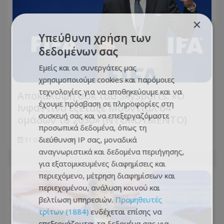
×
Υπεύθυνη χρήση των
δεδομένων σας
Εμείς και οι συνεργάτες μας
χρησιμοποιούμε cookies και παρόμοιες
τεχνολογίες για να αποθηκεύουμε και να
Αποκάλυψη σοκ του SkySports: «O
έχουμε πρόσβαση σε πληροφορίες στη
Ινφαντίνο εξέταζε Μουντιάλ 64
συσκευή σας και να επεξεργαζόμαστε
ομάδων το 2030» (ΝΤΟΚΟΥΜΕΝΤΟ)
προσωπικά δεδομένα, όπως τη
διεύθυνση IP σας, μοναδικά
31.07.2026 - 15:40
αναγνωριστικά και δεδομένα περιήγησης,
για εξατομικευμένες διαφημίσεις και
περιεχόμενο, μέτρηση διαφημίσεων και
περιεχομένου, ανάλυση κοινού και
βελτίωση υπηρεσιών.
Προμηθευτές
τρίτων (1884)
ενδέχεται επίσης να
επεξεργάζονται τα δεδομένα σας για