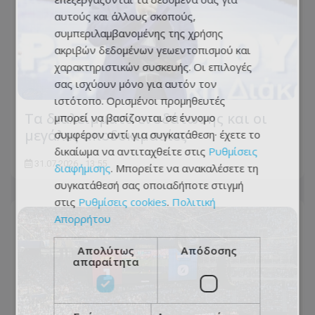
αυτούς και άλλους σκοπούς,
συμπεριλαμβανομένης της χρήσης
ακριβών δεδομένων γεωεντοπισμού και
χαρακτηριστικών συσκευής. Οι επιλογές
σας ισχύουν μόνο για αυτόν τον
ιστότοπο. Ορισμένοι προμηθευτές
Τα διαλείμματα ενυδάτωσης και οι
μπορεί να βασίζονται σε έννομο
μεγάλες αποδοκιμασίες
συμφέρον αντί για συγκατάθεση· έχετε το
δικαίωμα να αντιταχθείτε στις
Ρυθμίσεις
31.07.2026 - 13:55
διαφήμισης
. Μπορείτε να ανακαλέσετε τη
συγκατάθεσή σας οποιαδήποτε στιγμή
στις
Ρυθμίσεις cookies
.
Πολιτική
Απορρήτου
Απολύτως
Απόδοσης
απαραίτητα