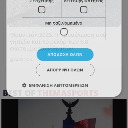
Στόχευσης
Λειτουργικότητας
Μη ταξινομημένα
Μουντιάλ 2026: Η προσέλευση ανά
γήπεδο και το ρεκόρ των 6,8
εκατομμυρίων θεατών
ΑΠΟΔΟΧΉ ΌΛΩΝ
04.08.2026 - 17:13
ΑΠΌΡΡΙΨΗ ΌΛΩΝ
ΕΜΦΆΝΙΣΗ ΛΕΠΤΟΜΕΡΕΙΏΝ
BEST OF
THEMASPORTS