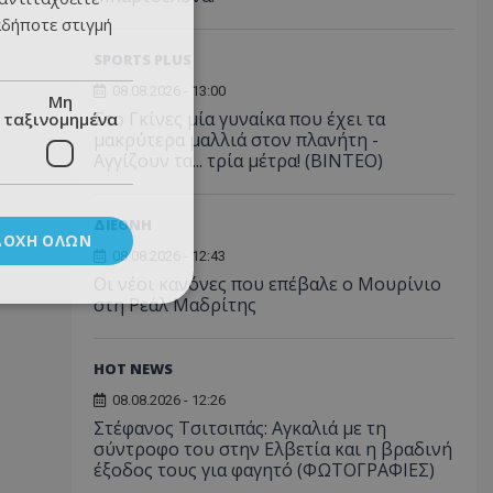
αδήποτε στιγμή
SPORTS PLUS
08.08.2026 - 13:00
Μη
Στο Γκίνες μία γυναίκα που έχει τα
ταξινομημένα
μακρύτερα μαλλιά στον πλανήτη -
Αγγίζουν τα... τρία μέτρα! (ΒΙΝΤΕΟ)
ΔΙΕΘΝΗ
ΔΟΧΉ ΌΛΩΝ
08.08.2026 - 12:43
Οι νέοι κανόνες που επέβαλε ο Μουρίνιο
στη Ρεάλ Μαδρίτης
HOT NEWS
08.08.2026 - 12:26
Στέφανος Τσιτσιπάς: Αγκαλιά με τη
σύντροφο του στην Ελβετία και η βραδινή
έξοδος τους για φαγητό (ΦΩΤΟΓΡΑΦΙΕΣ)