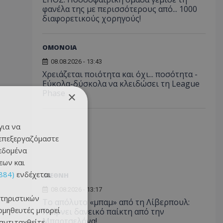
φανέλα της με περισσότερους από... 1000
διαφορετικούς χορηγούς!
ΟΜΟΝΟΙΑ
08.08.2026 - 13:43
Χρειάζεται ποιότητα και όχι... ποσότητα -
Εύκολα-δύσκολα να κλειδώσει τη League
Phase
×
για να
 επεξεργαζόμαστε
δεδομένα
εων και
884)
ενδέχεται
ΔΙΕΘΝΗ
08.08.2026 - 13:17
τηριστικών
Το απόλυτο «μπαμ» από τη Λίβερπουλ:
ομηθευτές μπορεί
Παίρνει δανεικό παίκτη από την
Μπαρτσελόνα!
 αντιταχθείτε