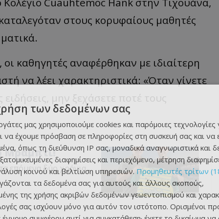
ό Κολέγιο Cuauhtemoc Hank στην Τιχουάνα,
γκαταλεγόταν στους κορυφαίους μαθητές
ηματικά.
, οι καθηγητές αναφέρθηκαν με ιδιαίτερη
στή να λέει χαρακτηριστικά: «Όταν γίνετε
 ειδήσεις, μην ξεχάσετε ποτέ τους
χρήση των δεδομένων σας
εργάτες μας χρησιμοποιούμε cookies και παρόμοιες τεχνολογίες 
ι να έχουμε πρόσβαση σε πληροφορίες στη συσκευή σας και να
ένα, όπως τη διεύθυνση IP σας, μοναδικά αναγνωριστικά και 
ο Μράμπτι!
εξατομικευμένες διαφημίσεις και περιεχόμενο, μέτρηση διαφημίσ
 τα επόμενα δύο χρόνια
νάλυση κοινού και βελτίωση υπηρεσιών.
Προμηθευτές τρίτων (1
ργάζονται τα δεδομένα σας για αυτούς και άλλους σκοπούς,
ένης της χρήσης ακριβών δεδομένων γεωεντοπισμού και χαρακ
ιλογές σας ισχύουν μόνο για αυτόν τον ιστότοπο. Ορισμένοι πρ
 έννομο συμφέρον αντί για συγκατάθεση· έχετε το δικαίωμα να