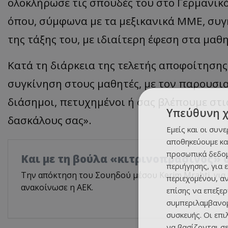
ολοκλήρωσε τις σπουδές του στο Γερμανικ
όπου, σύμφωνα με τα μεξικανικά ΜΜΕ, συ
της τάξης του, με ιδιαίτερη έφεση στα μαθ
Κατά τη διάρκεια της τελετής αποφοίτησης
συγκίνηση στους μαθητές, με τον παρουσια
διάσημοι, πετυχημένοι ή σας βλέπουμε στις
Υπεύθυνη 
δασκάλους σας».
Εμείς και οι συν
αποθηκεύουμε κα
προσωπικά δεδομ
Και με τη βούλα «κιτρινοπράσινος» 
περιήγησης, για 
Την απόκτηση του Σουηδού μέσου Kerim Mrabti, για
περιεχομένου, α
ανακοίνωσε η ΑΕΚ.
επίσης να επεξε
συμπεριλαμβανομ
συσκευής. Οι επ
να βασίζονται σε