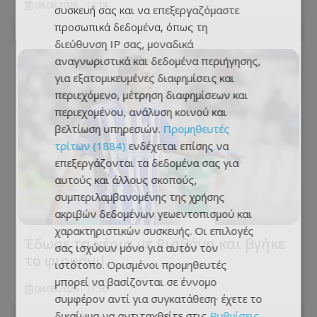
08.08.2026 - 14:14
συσκευή σας και να επεξεργαζόμαστε
προσωπικά δεδομένα, όπως τη
διεύθυνση IP σας, μοναδικά
αναγνωριστικά και δεδομένα περιήγησης,
για εξατομικευμένες διαφημίσεις και
περιεχόμενο, μέτρηση διαφημίσεων και
περιεχομένου, ανάλυση κοινού και
βελτίωση υπηρεσιών.
Προμηθευτές
τρίτων (1884)
ενδέχεται επίσης να
επεξεργάζονται τα δεδομένα σας για
αυτούς και άλλους σκοπούς,
συμπεριλαμβανομένης της χρήσης
ακριβών δεδομένων γεωεντοπισμού και
χαρακτηριστικών συσκευής. Οι επιλογές
Έδωσε τα χέρια με Ρισβάνη και βγήκε
σας ισχύουν μόνο για αυτόν τον
το φιρμάνι!
ιστότοπο. Ορισμένοι προμηθευτές
μπορεί να βασίζονται σε έννομο
08.08.2026 - 11:50
συμφέρον αντί για συγκατάθεση· έχετε το
δικαίωμα να αντιταχθείτε στις
Ρυθμίσεις