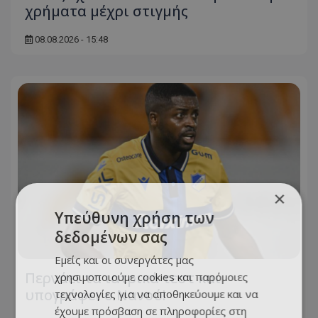
χρήματα μέχρι στιγμής
08.08.2026 - 15:48
×
Υπεύθυνη χρήση των
δεδομένων σας
Εμείς και οι συνεργάτες μας
Περνάει τα ιατρικά τεστ και
χρησιμοποιούμε cookies και παρόμοιες
υπογράφει ο Νανού!
τεχνολογίες για να αποθηκεύουμε και να
έχουμε πρόσβαση σε πληροφορίες στη