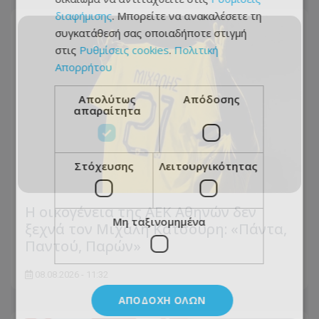
διαφήμισης
. Μπορείτε να ανακαλέσετε τη
συγκατάθεσή σας οποιαδήποτε στιγμή
στις
Ρυθμίσεις cookies
.
Πολιτική
Απορρήτου
Απολύτως
Απόδοσης
απαραίτητα
Στόχευσης
Λειτουργικότητας
Η οικογένεια της ΑΕΚ Αθηνών δεν
Μη ταξινομημένα
ξεχνά τον Μιχάλη Κατσούρη: «Πάντα,
Παντού, Παρών»
08.08.2026 - 11:32
ΑΠΟΔΟΧΉ ΌΛΩΝ