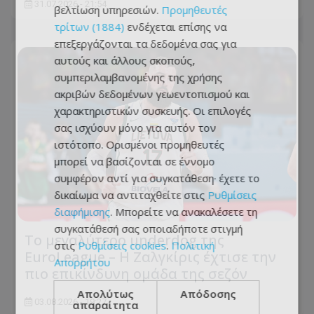
31.07.2026 - 21:54
βελτίωση υπηρεσιών.
Προμηθευτές
τρίτων (1884)
ενδέχεται επίσης να
επεξεργάζονται τα δεδομένα σας για
αυτούς και άλλους σκοπούς,
συμπεριλαμβανομένης της χρήσης
ακριβών δεδομένων γεωεντοπισμού και
χαρακτηριστικών συσκευής. Οι επιλογές
σας ισχύουν μόνο για αυτόν τον
ιστότοπο. Ορισμένοι προμηθευτές
μπορεί να βασίζονται σε έννομο
συμφέρον αντί για συγκατάθεση· έχετε το
δικαίωμα να αντιταχθείτε στις
Ρυθμίσεις
διαφήμισης
. Μπορείτε να ανακαλέσετε τη
συγκατάθεσή σας οποιαδήποτε στιγμή
Το μεγαλύτερο underdog της
στις
Ρυθμίσεις cookies
.
Πολιτική
EuroLeague – Η Ζαλγκίρις έχτισε την
Απορρήτου
πιο επικίνδυνη ομάδα της σεζόν
Απολύτως
Απόδοσης
03.08.2026 - 19:27
απαραίτητα