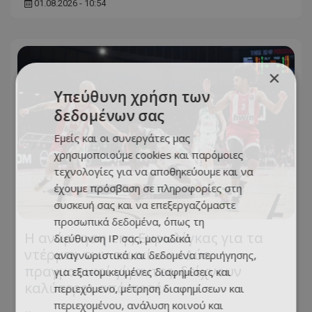
01.08.2026 - 10:54
×
Υπεύθυνη χρήση των
δεδομένων σας
Εμείς και οι συνεργάτες μας
χρησιμοποιούμε cookies και παρόμοιες
τεχνολογίες για να αποθηκεύουμε και να
έχουμε πρόσβαση σε πληροφορίες στη
συσκευή σας και να επεξεργαζόμαστε
προσωπικά δεδομένα, όπως τη
Η ανάρτηση της Ευρωλίγκας για τα
διεύθυνση IP σας, μοναδικά
ντέρμπι των αιωνίων: «Δύο
αναγνωριστικά και δεδομένα περιήγησης,
πραγματικοί γίγαντες, δείχνουν
για εξατομικευμένες διαφημίσεις και
καλύτεροι από ποτέ»
περιεχόμενο, μέτρηση διαφημίσεων και
περιεχομένου, ανάλυση κοινού και