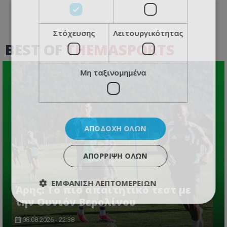
Στόχευσης
Λειτουργικότητας
BEST OF
THEMASPORTS
Μη ταξινομημένα
ΑΠΟΔΟΧΉ ΌΛΩΝ
ΑΠΌΡΡΙΨΗ ΌΛΩΝ
ΕΜΦΆΝΙΣΗ ΛΕΠΤΟΜΕΡΕΙΏΝ
Άρης: Το πιο απαιτητικό τεστ με
την Ουνιόν Βερολίνου
08.08.2026 - 22:38