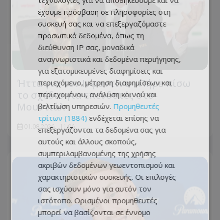
τεχνολογίες για να αποθηκεύουμε και να
έχουμε πρόσβαση σε πληροφορίες στη
συσκευή σας και να επεξεργαζόμαστε
προσωπικά δεδομένα, όπως τη
διεύθυνση IP σας, μοναδικά
αναγνωριστικά και δεδομένα περιήγησης,
για εξατομικευμένες διαφημίσεις και
Ήττα για τον Ινφαντίνο - Πήρε πίσω
περιεχόμενο, μέτρηση διαφημίσεων και
το σχέδιο για επενδυτές στο
περιεχομένου, ανάλυση κοινού και
Μουντιάλ
βελτίωση υπηρεσιών.
Προμηθευτές
τρίτων (1884)
ενδέχεται επίσης να
01.08.2026 - 11:06
επεξεργάζονται τα δεδομένα σας για
αυτούς και άλλους σκοπούς,
συμπεριλαμβανομένης της χρήσης
ακριβών δεδομένων γεωεντοπισμού και
χαρακτηριστικών συσκευής. Οι επιλογές
σας ισχύουν μόνο για αυτόν τον
ιστότοπο. Ορισμένοι προμηθευτές
μπορεί να βασίζονται σε έννομο