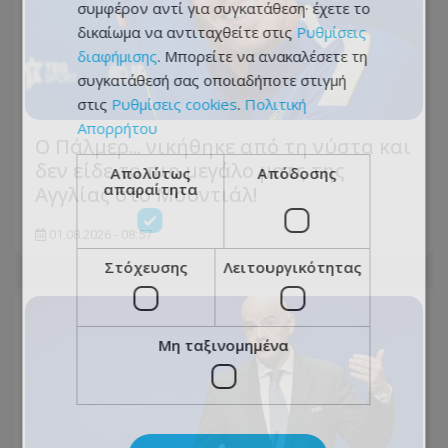
συμφέρον αντί για συγκατάθεση· έχετε το
δικαίωμα να αντιταχθείτε στις
Ρυθμίσεις
διαφήμισης
. Μπορείτε να ανακαλέσετε τη
συγκατάθεσή σας οποιαδήποτε στιγμή
στις
Ρυθμίσεις cookies
.
Πολιτική
Απορρήτου
Ο Πάλμερ... νικήθηκε από τη νύστα και
δεν είδε το πιο μεγάλο ματς της
Απολύτως
Απόδοσης
απαραίτητα
Αγγλίας στο Μουντιάλ!
01.08.2026 - 08:57
Στόχευσης
Λειτουργικότητας
Μη ταξινομημένα