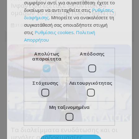
συμφέρον αντί για συγκατάθεση· έχετε το
Ινφαντίνο εξέταζε Μουντιάλ 64
δικαίωμα να αντιταχθείτε στις
Ρυθμίσεις
ομάδων το 2030» (ΝΤΟΚΟΥΜΕΝΤΟ)
διαφήμισης
. Μπορείτε να ανακαλέσετε τη
συγκατάθεσή σας οποιαδήποτε στιγμή
31.07.2026 - 15:40
στις
Ρυθμίσεις cookies
.
Πολιτική
Απορρήτου
Απολύτως
Απόδοσης
απαραίτητα
Στόχευσης
Λειτουργικότητας
Μη ταξινομημένα
Τα διαλείμματα ενυδάτωσης και οι
μεγάλες αποδοκιμασίες