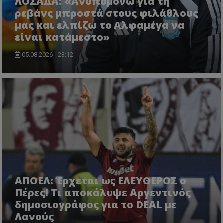
ΛΟΣΑΔΑ: «Ανυπομονώ για τη
ρεβάνς μπροστά στους φιλάθλους
μας και ελπίζω το Αλφαμέγα να
είναι κατάμεστο»
05.08.2026 - 23:12
ΑΠΟΕΛ: Έρχεται ως ΕΛΕΥΘΕΡΟΣ ο
Πέρες! Τι αποκάλυψε Αργεντινός
δημοσιογράφος για το DEAL με
Λανούς