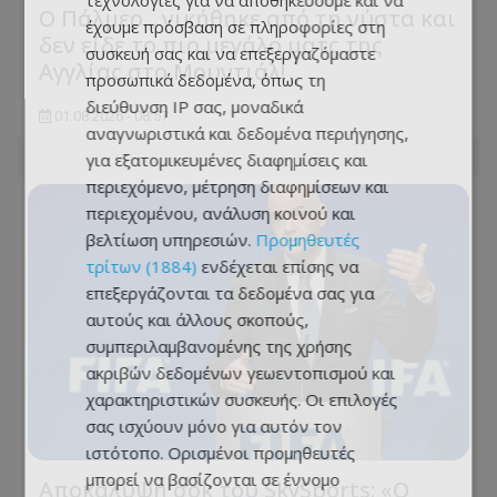
τεχνολογίες για να αποθηκεύουμε και να
Ο Πάλμερ... νικήθηκε από τη νύστα και
έχουμε πρόσβαση σε πληροφορίες στη
δεν είδε το πιο μεγάλο ματς της
συσκευή σας και να επεξεργαζόμαστε
Αγγλίας στο Μουντιάλ!
προσωπικά δεδομένα, όπως τη
διεύθυνση IP σας, μοναδικά
01.08.2026 - 08:57
αναγνωριστικά και δεδομένα περιήγησης,
για εξατομικευμένες διαφημίσεις και
περιεχόμενο, μέτρηση διαφημίσεων και
περιεχομένου, ανάλυση κοινού και
βελτίωση υπηρεσιών.
Προμηθευτές
τρίτων (1884)
ενδέχεται επίσης να
επεξεργάζονται τα δεδομένα σας για
αυτούς και άλλους σκοπούς,
συμπεριλαμβανομένης της χρήσης
ακριβών δεδομένων γεωεντοπισμού και
χαρακτηριστικών συσκευής. Οι επιλογές
σας ισχύουν μόνο για αυτόν τον
ιστότοπο. Ορισμένοι προμηθευτές
μπορεί να βασίζονται σε έννομο
Αποκάλυψη σοκ του SkySports: «O