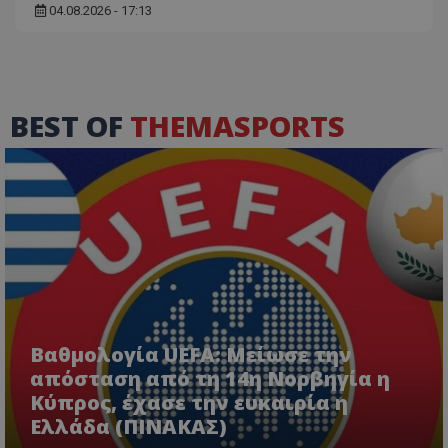
04.08.2026 - 17:13
BEST OF
THEMASPORTS
Βαθμολογία UEFA: Μείωσε την
απόσταση από τη 14η Νορβηγία η
Κύπρος, έχασε την ευκαιρία η
Ελλάδα (ΠΙΝΑΚΑΣ)