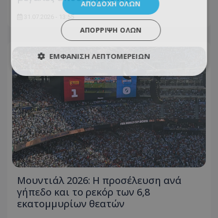
ΑΠΟΔΟΧΉ ΌΛΩΝ
31.07.2026 - 13:55
ΑΠΌΡΡΙΨΗ ΌΛΩΝ
ΕΜΦΆΝΙΣΗ ΛΕΠΤΟΜΕΡΕΙΏΝ
Μουντιάλ 2026: Η προσέλευση ανά
γήπεδο και το ρεκόρ των 6,8
εκατομμυρίων θεατών