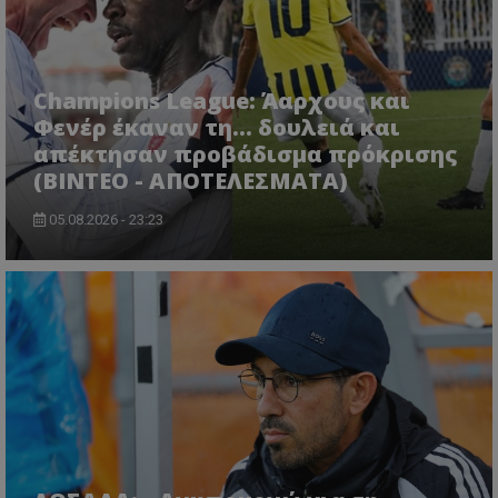
Champions League: Άαρχους και
Φενέρ έκαναν τη... δουλειά και
απέκτησαν προβάδισμα πρόκρισης
(ΒΙΝΤΕΟ - ΑΠΟΤΕΛΕΣΜΑΤΑ)
05.08.2026 - 23:23