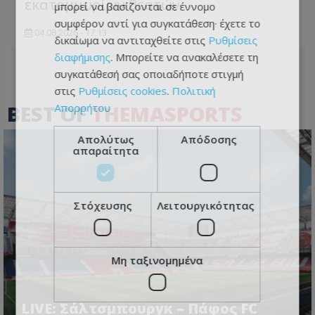
εκατομμυρίων θεατών
μπορεί να βασίζονται σε έννομο
συμφέρον αντί για συγκατάθεση· έχετε το
04.08.2026 - 17:13
δικαίωμα να αντιταχθείτε στις
Ρυθμίσεις
διαφήμισης
. Μπορείτε να ανακαλέσετε τη
συγκατάθεσή σας οποιαδήποτε στιγμή
στις
Ρυθμίσεις cookies
.
Πολιτική
BEST OF
THEMASPORTS
Απορρήτου
Απολύτως
Απόδοσης
απαραίτητα
Στόχευσης
Λειτουργικότητας
Μη ταξινομημένα
LIVE: Σάλτσμπουργκ – Πάφος FC