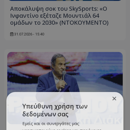
Αποκάλυψη σοκ του SkySports: «O
Ινφαντίνο εξέταζε Μουντιάλ 64
ομάδων το 2030» (ΝΤΟΚΟΥΜΕΝΤΟ)
31.07.2026 - 15:40
×
Υπεύθυνη χρήση των
δεδομένων σας
Εμείς και οι συνεργάτες μας