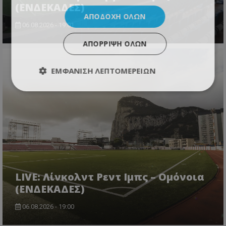
(ΕΝΔΕΚΑΔΕΣ)
ΑΠΟΔΟΧΉ ΌΛΩΝ
06.08.2026 - 19:01
ΑΠΌΡΡΙΨΗ ΌΛΩΝ
ΕΜΦΆΝΙΣΗ ΛΕΠΤΟΜΕΡΕΙΏΝ
LIVE: Λίνκολντ Ρεντ Ιμπς – Ομόνοια
(ΕΝΔΕΚΑΔΕΣ)
06.08.2026 - 19:00