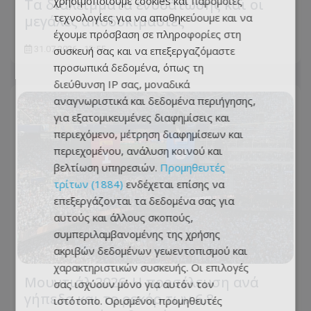
χρησιμοποιούμε cookies και παρόμοιες
Τα διαλείμματα ενυδάτωσης και οι
τεχνολογίες για να αποθηκεύουμε και να
μεγάλες αποδοκιμασίες
έχουμε πρόσβαση σε πληροφορίες στη
31.07.2026 - 13:55
συσκευή σας και να επεξεργαζόμαστε
προσωπικά δεδομένα, όπως τη
διεύθυνση IP σας, μοναδικά
αναγνωριστικά και δεδομένα περιήγησης,
για εξατομικευμένες διαφημίσεις και
περιεχόμενο, μέτρηση διαφημίσεων και
περιεχομένου, ανάλυση κοινού και
βελτίωση υπηρεσιών.
Προμηθευτές
τρίτων (1884)
ενδέχεται επίσης να
επεξεργάζονται τα δεδομένα σας για
αυτούς και άλλους σκοπούς,
συμπεριλαμβανομένης της χρήσης
ακριβών δεδομένων γεωεντοπισμού και
χαρακτηριστικών συσκευής. Οι επιλογές
Μουντιάλ 2026: Η προσέλευση ανά
σας ισχύουν μόνο για αυτόν τον
γήπεδο και το ρεκόρ των 6,8
ιστότοπο. Ορισμένοι προμηθευτές