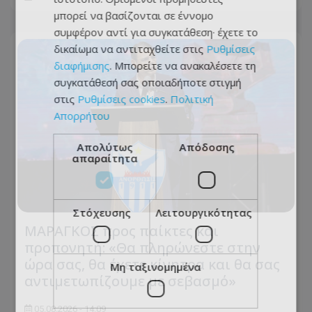
μπορεί να βασίζονται σε έννομο
συμφέρον αντί για συγκατάθεση· έχετε το
δικαίωμα να αντιταχθείτε στις
Ρυθμίσεις
διαφήμισης
. Μπορείτε να ανακαλέσετε τη
συγκατάθεσή σας οποιαδήποτε στιγμή
στις
Ρυθμίσεις cookies
.
Πολιτική
Απορρήτου
Απολύτως
Απόδοσης
απαραίτητα
Στόχευσης
Λειτουργικότητας
ΜΑΡΑΓΚΟΣ προς παίκτες και
προπονητή: «Θα πληρώνεστε στην
ώρα σας, θα έχετε κίνητρα και θα σας
Μη ταξινομημένα
αντιμετωπίζουμε με σεβασμό»
05.08.2026 - 14:09