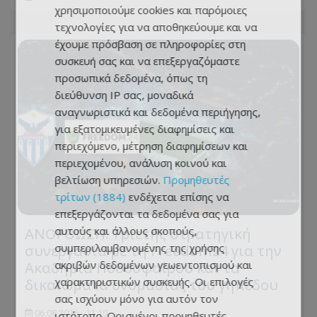
χρησιμοποιούμε cookies και παρόμοιες
τεχνολογίες για να αποθηκεύουμε και να
έχουμε πρόσβαση σε πληροφορίες στη
συσκευή σας και να επεξεργαζόμαστε
προσωπικά δεδομένα, όπως τη
διεύθυνση IP σας, μοναδικά
αναγνωριστικά και δεδομένα περιήγησης,
για εξατομικευμένες διαφημίσεις και
περιεχόμενο, μέτρηση διαφημίσεων και
περιεχομένου, ανάλυση κοινού και
βελτίωση υπηρεσιών.
Προμηθευτές
τρίτων (1884)
ενδέχεται επίσης να
επεξεργάζονται τα δεδομένα σας για
αυτούς και άλλους σκοπούς,
ΑΝΟΡΘΩΣΗ: Τριετής στρατηγική
συμπεριλαμβανομένης της χρήσης
συνεργασία με τη Freedom24 για την
ακριβών δεδομένων γεωεντοπισμού και
Ακαδημία Ποδοσφαίρου και τα
χαρακτηριστικών συσκευής. Οι επιλογές
δικαιώματα ονομασίας του γηπέδου
σας ισχύουν μόνο για αυτόν τον
06.08.2026 - 11:10
ιστότοπο. Ορισμένοι προμηθευτές