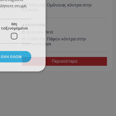
Η 11άδα της Ομόνοιας κόντρα στην
αδήποτε στιγμή
Λίνκολν
Μη
Α ΚΑΤΗΓΟΡΙΑ
ταξινομημένα
06.08.2026 - 18:53
Η 11άδα της Πάφου κόντρα στην
Σάλτσμπουργκ
ΔΟΧΉ ΌΛΩΝ
Περισσότερα