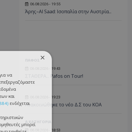
06.08.2026 - 19:55
Άρης–Al Saad: Ισοπαλία στην Αυστρία...
×
ΠΑΦΟΣ
06.08.2026 - 19:43
για να
ΣΤΑΘΕΡΑ... Pafos on Tour!
 επεξεργαζόμαστε
δεδομένα
εων και
06.08.2026 - 19:23
884)
ενδέχεται
Aνακοινώθηκε το νέο Δ.Σ του ΚΟΑ
τηριστικών
Α ΚΑΤΗΓΟΡΙΑ
ομηθευτές μπορεί
06.08.2026 - 18:53
 αντιταχθείτε