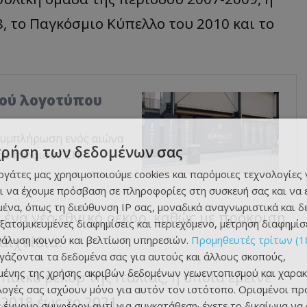
, το Παγκόσμιο Κύπελλο του 2010 και το
κού λογοτύπου
συμπλήρωση ενός αιώνα
χρήση των δεδομένων σας
ρο παλαιού ΓΣΠ.
εργάτες μας χρησιμοποιούμε cookies και παρόμοιες τεχνολογίες 
ι να έχουμε πρόσβαση σε πληροφορίες στη συσκευή σας και να
ένα, όπως τη διεύθυνση IP σας, μοναδικά αναγνωριστικά και 
 ένα νέο εθνικό ρεκόρ, καθώς με πρόκριση
εξατομικευμένες διαφημίσεις και περιεχόμενο, μέτρηση διαφημίσ
αιχνίδια.
νάλυση κοινού και βελτίωση υπηρεσιών.
Προμηθευτές τρίτων (1
ργάζονται τα δεδομένα σας για αυτούς και άλλους σκοπούς,
ένης της χρήσης ακριβών δεδομένων γεωεντοπισμού και χαρακ
αϊκό ρεκόρ της Ιταλίας, η οποία έμεινε
ιλογές σας ισχύουν μόνο για αυτόν τον ιστότοπο. Ορισμένοι πρ
2018 έως το 2021.
 έννομο συμφέρον αντί για συγκατάθεση· έχετε το δικαίωμα να