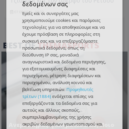
Τζιοβάνι και τον αδερφό του Ρέτσου
δεδομένων σας
07.08.2026 - 19:23
Εμείς και οι συνεργάτες μας
χρησιμοποιούμε cookies και παρόμοιες
τεχνολογίες για να αποθηκεύουμε και να
έχουμε πρόσβαση σε πληροφορίες στη
συσκευή σας και να επεξεργαζόμαστε
BEST OF
THEMASPORTS
προσωπικά δεδομένα, όπως τη
διεύθυνση IP σας, μοναδικά
αναγνωριστικά και δεδομένα περιήγησης,
για εξατομικευμένες διαφημίσεις και
περιεχόμενο, μέτρηση διαφημίσεων και
περιεχομένου, ανάλυση κοινού και
βελτίωση υπηρεσιών.
Προμηθευτές
τρίτων (1884)
ενδέχεται επίσης να
επεξεργάζονται τα δεδομένα σας για
αυτούς και άλλους σκοπούς,
συμπεριλαμβανομένης της χρήσης
Ανεμιστήρας ή κλιματιστικό; Ποιο
ακριβών δεδομένων γεωεντοπισμού και