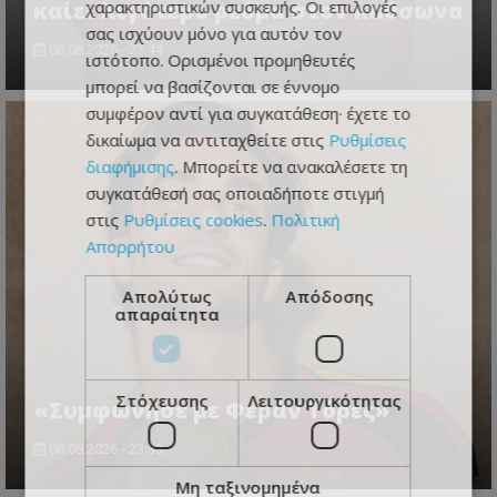
καίει λιγότερο ρεύμα στον καύσωνα
χαρακτηριστικών συσκευής. Οι επιλογές
σας ισχύουν μόνο για αυτόν τον
08.08.2026 - 23:44
ιστότοπο. Ορισμένοι προμηθευτές
μπορεί να βασίζονται σε έννομο
συμφέρον αντί για συγκατάθεση· έχετε το
δικαίωμα να αντιταχθείτε στις
Ρυθμίσεις
διαφήμισης
. Μπορείτε να ανακαλέσετε τη
συγκατάθεσή σας οποιαδήποτε στιγμή
στις
Ρυθμίσεις cookies
.
Πολιτική
Απορρήτου
Απολύτως
Απόδοσης
απαραίτητα
Στόχευσης
Λειτουργικότητας
«Συμφώνησε με Φεράν Τόρες»
08.08.2026 - 23:33
Μη ταξινομημένα