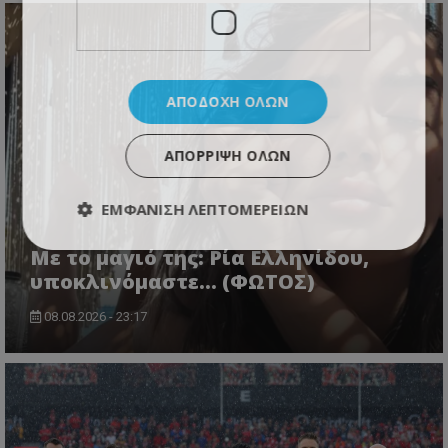
ΑΠΟΔΟΧΉ ΌΛΩΝ
ΑΠΌΡΡΙΨΗ ΌΛΩΝ
ΕΜΦΆΝΙΣΗ ΛΕΠΤΟΜΕΡΕΙΏΝ
Με το μαγιό της: Ρία Ελληνίδου,
υποκλινόμαστε… (ΦΩΤΟΣ)
08.08.2026 - 23:17